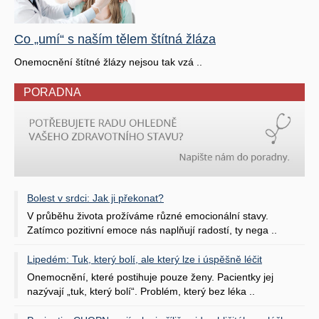
Co „umí“ s naším tělem štítná žláza
Onemocnění štítné žlázy nejsou tak vzá ..
PORADNA
Bolest v srdci: Jak ji překonat?
V průběhu života prožíváme různé emocionální stavy.
Zatímco pozitivní emoce nás naplňují radostí, ty nega ..
Lipedém: Tuk, který bolí, ale který lze i úspěšně léčit
Onemocnění, které postihuje pouze ženy. Pacientky jej
nazývají „tuk, který bolí“. Problém, který bez léka ..