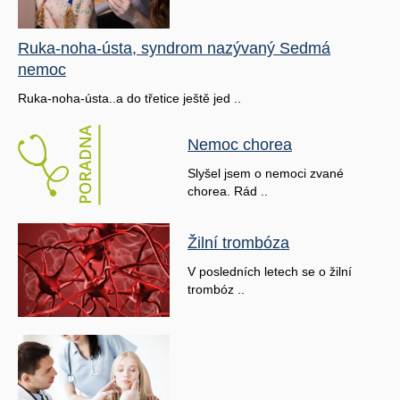
Ruka-noha-ústa, syndrom nazývaný Sedmá
nemoc
Ruka-noha-ústa..a do třetice ještě jed ..
Nemoc chorea
Slyšel jsem o nemoci zvané
chorea. Rád ..
Žilní trombóza
V posledních letech se o žilní
trombóz ..