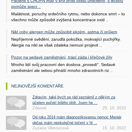
Pacienti s CHOPN mají v krvi příliš oxidu uhličitého, s léčbou
pomůže speci ..
Malátnost, poruchy srdečního rytmu, nebo dokonce smrt – to
všechno může způsobit zvýšená koncentrace oxid ..
Nikl coby alergen může způsobit ekzém, astma či průjem
Nepříjemné svědění, zarudlá pokožka, mokvající puchýřky.
Alergie na nikl se však zdaleka nemusí projevit ..
Pozor na sedavé zaměstnání, trápí záda i křečové žíly
Mnoho lidí svůj pracovní den doslova „prosedí“. Sedavé
zaměstnání ale sebou přináší mnoho zdravotních riz ..
NEJNOVĚJŠÍ KOMENTÁŘE
Zdravím, také bych se rád seznámil z někým za
účelem početí bílého dítě. Jsem he ...
Zdenek
25. 10. 2022
Od roku 2014 mám diagnostikovanou nemoc Meniér
občas mám neskutečné točení v hl ...
Zuzana Větrovcová
15. 10. 2022