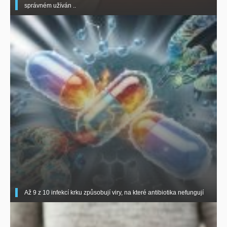
správném užíván ..
Až 9 z 10 infekcí krku způsobují viry, na které antibiotika nefungují