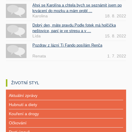
Ahoj se Karolína a chtela bych se seznámit jsem po
krvácení do mozku a mám probl ...
Karolina
18. 8. 2022
Dobrý den, máte pravdu.Podle fotek má holčička
neštovice, paní je ve stresu a v ...
Lída
15. 8. 2022
Pozdrav z lázní Ti Fando posílám Renča
Renata
1. 7. 2022
ŽIVOTNÍ STYL
Aktuální zprávy
Hubnutí a diety
Kouření a drogy
Očkování
Proti únavě