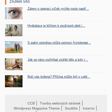
ZAJÍMÁ VÁS
Zájem o operaci víček rychle roste napří ..
Hydratace je klíčem k pružnosti pleti i ..
S patní ostruhou může pomoci fyzioterapi ..
Jak po ránu rozhýbat ztuhlé tělo a kdy r ..
Bolí vás kolena? Příčina může být v celé ..
CCB
Tvorba webových stránek
Wordpress Magazine Theme
Soutěže
Inzerce