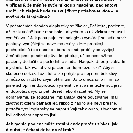
v případě, že měníte kyčelní kloub mladému pacientovi,
tudíž jich zřejmě bude za svůj život potřebovat více – je
možná další výměna?
V počátečních dobách aloplastiky se říkalo: „Počkejte, paciente,
až to skutečně bude moc bolet, abychom to už víckrát nemuseli
vyměňovat.“ Jak postupuje technologie a vytvářejí se stále nové
postupy, vymýšlejí se nové materiály, které pronikají
pochopitelně i do našeho oboru, a endoprotézy se vyvíjejí.
Změnili jsme poněkud původní přístup, už se nesnažíme
pacienty dotlačit do posledního stadia. Naopak, dnes je základní
myšlenka taková, aby si pacient endoprotézu „užil“. Aby si
skutečně dokázal užít toho, že pohyb pro něj není bolestivý
a může se vrátit ke svým aktivitám. Je to umožněno i tím, že
jsme schopni endoprotézu vyměnit. Je strašně těžké říct, jestli
endoprotéza vydrží pět, deset nebo dvacet let. My se
domníváme, že současné implantáty, které používáme, mají
životnost kolem patnácti let. Nikdo z nás to ale neví přesně,
protože tyto implantáty se nepoužívají tak dlouho, abychom si
byli odhadem naprosto jisti.
Jak rychle pacient může totální endoprotézu získat, jak
dlouhá je čekací doba na zákrok?