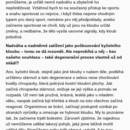
pomůžeme, je určitě nemít nadváhu a zbytečně ho
nepřetěžovat. Vztáhnul bych to na současný přístup ke sportu
a snahu sportovat co nejvíce, i když třeba nejsme vhodným
typem pro daný sport, nemáme pro něj předpoklady, anebo
začneme sportovat ve chvíli, kdy už jsou na kloubu určité
změny, a nedbáme, že tělo vysílá varovné signály, kdy kloub
pobolívá.
Nadváha a nadměrné zatížení jako poškozování kyčelního
kloubu – tomu se dá rozumět. Ale neprobíhá u něj – bez
našeho souhlasu – také degenerační proces vlastně už od
mládí?
Ano, kyčelní kloub, stejně jako jiné klouby v našem těle, podléhá
určitému stárnutí a tato degenerace s sebou nese zhoršování
kvality chrupavky, která pokrývá kostní kloubní plochy. Jak
začíná chrupavka stárnout, snižuje se její výška a pomalu se
rozpadá. Už není tak pružná, krásná, lesklá jako v mladém
věku, naopak začíná být křehká a kloub na toto všechno začíná
reagovat. Organismus se brání, začínají postupně vznikat po
stranách výrůstky a omezuje se hybnost kloubu. My to poznáme
tak, že začneme trpět bolestmi. Zároveň zjistíme, že najednou
už nemůžeme udělat takový pohyb, jaký jsme běžně mohli
udělat dřív. Nemůžeme nohu tolik ohnout, vytočit. A to jsou