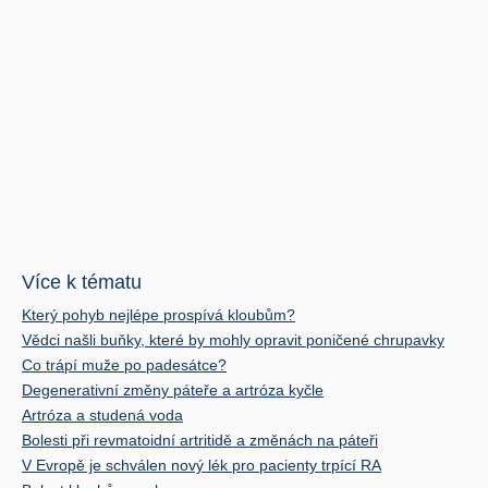
Více k tématu
Který pohyb nejlépe prospívá kloubům?
Vědci našli buňky, které by mohly opravit poničené chrupavky
Co trápí muže po padesátce?
Degenerativní změny páteře a artróza kyčle
Artróza a studená voda
Bolesti při revmatoidní artritidě a změnách na páteři
V Evropě je schválen nový lék pro pacienty trpící RA