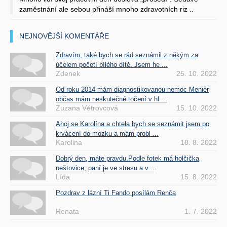
zaměstnání ale sebou přináší mnoho zdravotních riz ..
NEJNOVĚJŠÍ KOMENTÁŘE
Zdravím, také bych se rád seznámil z někým za
účelem početí bílého dítě. Jsem he ...
Zdenek
25. 10. 2022
Od roku 2014 mám diagnostikovanou nemoc Meniér
občas mám neskutečné točení v hl ...
Zuzana Větrovcová
15. 10. 2022
Ahoj se Karolína a chtela bych se seznámit jsem po
krvácení do mozku a mám probl ...
Karolina
18. 8. 2022
Dobrý den, máte pravdu.Podle fotek má holčička
neštovice, paní je ve stresu a v ...
Lída
15. 8. 2022
Pozdrav z lázní Ti Fando posílám Renča
Renata
1. 7. 2022