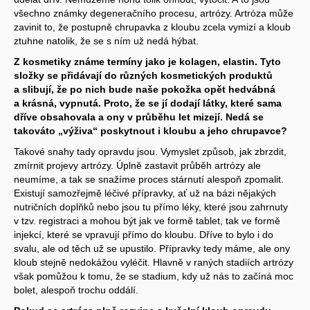
všechno známky degeneračního procesu, artrózy. Artróza může
zavinit to, že postupně chrupavka z kloubu zcela vymizí a kloub
ztuhne natolik, že se s ním už nedá hýbat.
Z kosmetiky známe termíny jako je kolagen, elastin. Tyto
složky se přidávají do různých kosmetických produktů
a slibují, že po nich bude naše pokožka opět hedvábná
a krásná, vypnutá. Proto, že se jí dodají látky, které sama
dříve obsahovala a ony v průběhu let mizejí. Nedá se
takováto „výživa“ poskytnout i kloubu a jeho chrupavce?
Takové snahy tady opravdu jsou. Vymyslet způsob, jak zbrzdit,
zmírnit projevy artrózy. Úplně zastavit průběh artrózy ale
neumíme, a tak se snažíme proces stárnutí alespoň zpomalit.
Existují samozřejmě léčivé přípravky, ať už na bázi nějakých
nutričních doplňků nebo jsou tu přímo léky, které jsou zahrnuty
v tzv. registraci a mohou být jak ve formě tablet, tak ve formě
injekcí, které se vpravují přímo do kloubu. Dříve to bylo i do
svalu, ale od těch už se upustilo. Přípravky tedy máme, ale ony
kloub stejně nedokážou vyléčit. Hlavně v raných stadiích artrózy
však pomůžou k tomu, že se stadium, kdy už nás to začíná moc
bolet, alespoň trochu oddálí.