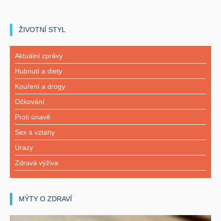
ŽIVOTNÍ STYL
Aktuální zprávy
Hubnutí a diety
Kouření a drogy
Očkování
Proti únavě
Sex a vztahy
Úrazy
Zdravá výživa
MÝTY O ZDRAVÍ