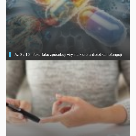
Až 9 z 10 infekcí krku způsobují viry, na které antibiotika nefungují