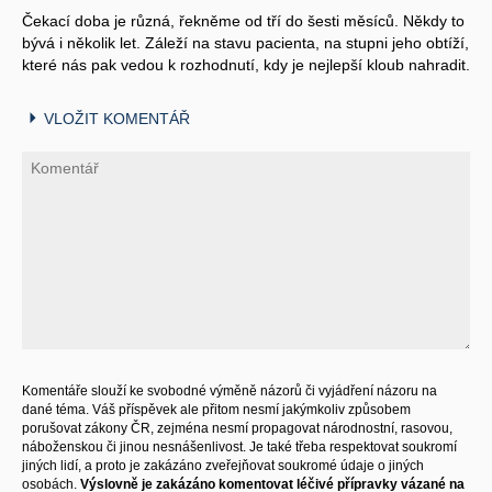
Čekací doba je různá, řekněme od tří do šesti měsíců. Někdy to
bývá i několik let. Záleží na stavu pacienta, na stupni jeho obtíží,
které nás pak vedou k rozhodnutí, kdy je nejlepší kloub nahradit.
VLOŽIT KOMENTÁŘ
Komentáře slouží ke svobodné výměně názorů či vyjádření názoru na
dané téma. Váš příspěvek ale přitom nesmí jakýmkoliv způsobem
porušovat zákony ČR, zejména nesmí propagovat národnostní, rasovou,
náboženskou či jinou nesnášenlivost. Je také třeba respektovat soukromí
jiných lidí, a proto je zakázáno zveřejňovat soukromé údaje o jiných
osobách.
Výslovně je zakázáno komentovat léčivé přípravky vázané na