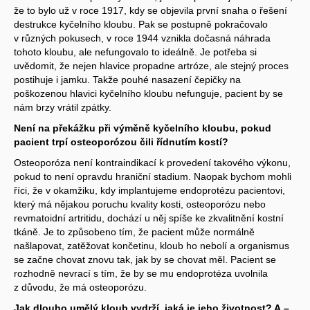
že to bylo už v roce 1917, kdy se objevila první snaha o řešení
destrukce kyčelního kloubu. Pak se postupně pokračovalo
v různých pokusech, v roce 1944 vznikla dočasná náhrada
tohoto kloubu, ale nefungovalo to ideálně. Je potřeba si
uvědomit, že nejen hlavice propadne artróze, ale stejný proces
postihuje i jamku. Takže pouhé nasazení čepičky na
poškozenou hlavici kyčelního kloubu nefunguje, pacient by se
nám brzy vrátil zpátky.
Není na překážku při výměně kyčelního kloubu, pokud
pacient trpí osteoporózou čili řídnutím kostí?
Osteoporóza není kontraindikací k provedení takového výkonu,
pokud to není opravdu hraniční stadium. Naopak bychom mohli
říci, že v okamžiku, kdy implantujeme endoprotézu pacientovi,
který má nějakou poruchu kvality kosti, osteoporózu nebo
revmatoidní artritidu, dochází u něj spíše ke zkvalitnění kostní
tkáně. Je to způsobeno tím, že pacient může normálně
našlapovat, zatěžovat končetinu, kloub ho nebolí a organismus
se začne chovat znovu tak, jak by se chovat měl. Pacient se
rozhodně nevrací s tím, že by se mu endoprotéza uvolnila
z důvodu, že má osteoporózu.
Jak dlouho umělý kloub vydrží, jaká je jeho životnost? A –