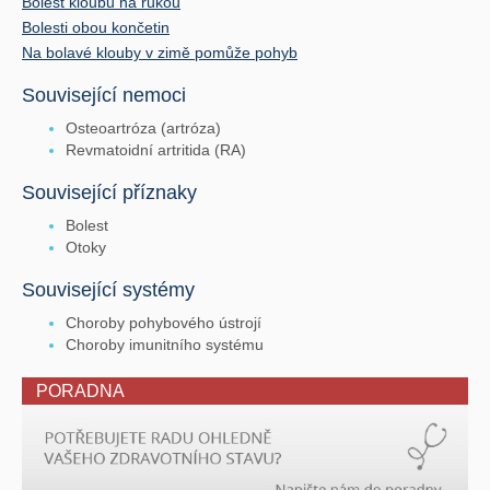
Bolest kloubů na rukou
Bolesti obou končetin
Na bolavé klouby v zimě pomůže pohyb
Související nemoci
Osteoartróza (artróza)
Revmatoidní artritida (RA)
Související příznaky
Bolest
Otoky
Související systémy
Choroby pohybového ústrojí
Choroby imunitního systému
PORADNA