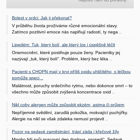
Bolest v srdci: Jak ji překonat?
V průběhu života prožíváme různé emocionální stavy.
Zatímco pozitivní emoce nás naplňují radostí, ty nega ..
Lipedém: Tuk, který bolí, ale který lze i úspěšně léčit
Onemocnění, které postihuje pouze ženy. Pacientky jej
nazývají „tuk, který bolí“. Problém, který bez léka ..
Pacienti s CHOPN mají v krvi příliš oxidu uhličitého, s léčbou
pomůže speci ..
Malátnost, poruchy srdečního rytmu, nebo dokonce smrt – to
všechno může způsobit zvýšená koncentrace oxid ..
Nikl coby alergen může způsobit ekzém, astma či průjem
Nepříjemné svědění, zarudlá pokožka, mokvající puchýřky.
Alergie na nikl se však zdaleka nemusí projevit ..
Pozor na sedavé zaměstnání, trápí záda i křečové žíly
Mnoho lidí svůj pracovní den doslova „prosedí“. Sedavé