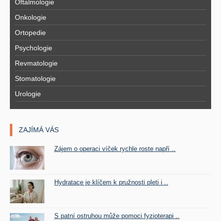
Oftalmologie
Onkologie
Ortopedie
Psychologie
Revmatologie
Stomatologie
Urologie
ZAJÍMÁ VÁS
Zájem o operaci víček rychle roste napří ..
Hydratace je klíčem k pružnosti pleti i ..
S patní ostruhou může pomoci fyzioterapi ..