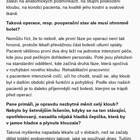
záleží na anatomických podmínkách, na stupni poškození
kloubu, na kondici pacienta, na kvalitě jeho kostní a svalové
tkáně.
Taková operace, resp. pooperační stav ale musí ohromně
bolet?
Nemůžu říct, že to nebolí, ale první fáze po operaci není tak
hrozná, protože lékaři převážnou část bolestí utlumí opiáty.
Pacienti většinou první dva dny leží na jednotce intenzivní péče,
kde jsou pod pečlivým dohledem personálu. Poté jsou přeloženi
na standardní oddělení, kde začíná druhá fáze, která spočívá
v rozhýbání nového kloubu. Rehabilitační pracovníci
s pacientem intenzivně cvičí, učí ho chodit, snaží se, aby kloub
byl v dalším období plně funkční a pohyblivý. Podle slov našich
pacientů je to daleko příjemnější než bolesti, kterými se trápili
před operací.
Pane primáři, je opravdu nezbytné měnit celý kloub?
Nebylo by šetrnějším řešením, kdyby se na ten stávající,
opotřebovaný, nasadila nějaká hladká čepička, která by
v jamce hladce a plynule klouzala?
Taková myšlenka napadala lékaře už v dobách, než se začaly
dělat totální endoprotézy takové, jaké se používají dnes. Tuším,