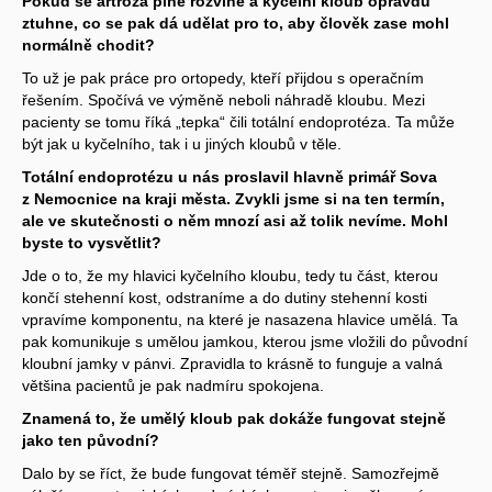
Pokud se artróza plně rozvine a kyčelní kloub opravdu
ztuhne, co se pak dá udělat pro to, aby člověk zase mohl
normálně chodit?
To už je pak práce pro ortopedy, kteří přijdou s operačním
řešením. Spočívá ve výměně neboli náhradě kloubu. Mezi
pacienty se tomu říká „tepka“ čili totální endoprotéza. Ta může
být jak u kyčelního, tak i u jiných kloubů v těle.
Totální endoprotézu u nás proslavil hlavně primář Sova
z Nemocnice na kraji města. Zvykli jsme si na ten termín,
ale ve skutečnosti o něm mnozí asi až tolik nevíme. Mohl
byste to vysvětlit?
Jde o to, že my hlavici kyčelního kloubu, tedy tu část, kterou
končí stehenní kost, odstraníme a do dutiny stehenní kosti
vpravíme komponentu, na které je nasazena hlavice umělá. Ta
pak komunikuje s umělou jamkou, kterou jsme vložili do původní
kloubní jamky v pánvi. Zpravidla to krásně to funguje a valná
většina pacientů je pak nadmíru spokojena.
Znamená to, že umělý kloub pak dokáže fungovat stejně
jako ten původní?
Dalo by se říct, že bude fungovat téměř stejně. Samozřejmě