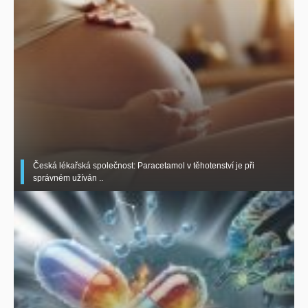
Česká lékařská společnost: Paracetamol v těhotenství je při
správném užíván ..