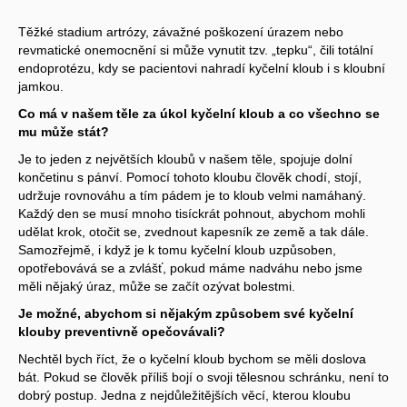
Těžké stadium artrózy, závažné poškození úrazem nebo
revmatické onemocnění si může vynutit tzv. „tepku“, čili totální
endoprotézu, kdy se pacientovi nahradí kyčelní kloub i s kloubní
jamkou.
Co má v našem těle za úkol kyčelní kloub a co všechno se
mu může stát?
Je to jeden z největších kloubů v našem těle, spojuje dolní
končetinu s pánví. Pomocí tohoto kloubu člověk chodí, stojí,
udržuje rovnováhu a tím pádem je to kloub velmi namáhaný.
Každý den se musí mnoho tisíckrát pohnout, abychom mohli
udělat krok, otočit se, zvednout kapesník ze země a tak dále.
Samozřejmě, i když je k tomu kyčelní kloub uzpůsoben,
opotřebovává se a zvlášť, pokud máme nadváhu nebo jsme
měli nějaký úraz, může se začít ozývat bolestmi.
Je možné, abychom si nějakým způsobem své kyčelní
klouby preventivně opečovávali?
Nechtěl bych říct, že o kyčelní kloub bychom se měli doslova
bát. Pokud se člověk příliš bojí o svoji tělesnou schránku, není to
dobrý postup. Jedna z nejdůležitějších věcí, kterou kloubu