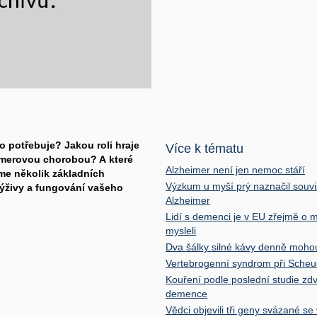
 potřebuje? Jakou roli hraje
Více k tématu
imerovou chorobou? A které
Alzheimer není jen nemoc stáří
íme několik základních
Výzkum u myší prý naznačil souvis
výživy a fungování vašeho
Alzheimer
Lidí s demenci je v EU zřejmě o mi
mysleli
Dva šálky silné kávy denně mohou
Vertebrogenní syndrom při Sche
Kouření podle poslední studie zdv
demence
Vědci objevili tři geny svázané s