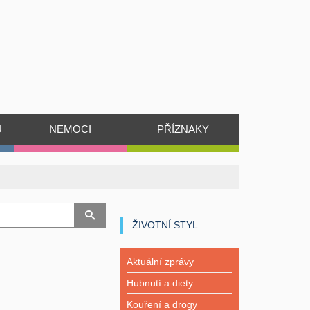
Ů
NEMOCI
PŘÍZNAKY
ŽIVOTNÍ STYL
Aktuální zprávy
Hubnutí a diety
Kouření a drogy