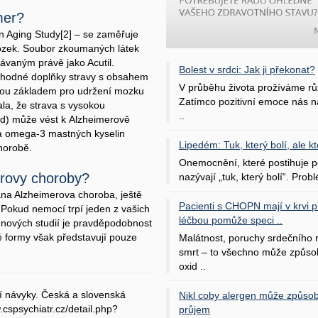
mer?
n Aging Study[2] – se zaměřuje
 mozek. Soubor zkoumaných látek
ávaným právě jako Acutil.
Bolest v srdci: Jak ji překonat?
 vhodné doplňky stravy s obsahem
V průběhu života prožíváme rů
jsou základem pro udržení mozku
Zatímco pozitivní emoce nás na
ala, že strava s vysokou
..
ood) může vést k Alzheimerově
a omega-3 mastných kyselin
Lipedém: Tuk, který bolí, ale kt
horobě.
Onemocnění, které postihuje po
erovy choroby?
nazývají „tuk, který bolí“. Probl
ána Alzheimerova choroba, ještě
Pacienti s CHOPN mají v krvi pří
Pokud nemocí trpí jeden z vašich
léčbou pomůže speci ..
e nových studií je pravděpodobnost
é formy však představují pouze
Malátnost, poruchy srdečního
smrt – to všechno může způso
oxid ..
ací návyky. Česká a slovenská
Nikl coby alergen může způsob
.cspsychiatr.cz/detail.php?
průjem