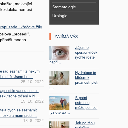
okožka, mokvající
Stomatologie
šak zdaleka nemusí
Urologie
ápí záda i křečové žíly
oslova „prosedí“.
ZAJÍMÁ VÁS
přináší mnoho
Zájem o
operaci víček
rychle roste
napří ..
se rád seznámil z někým
Hydratace je
ho dítě. Jsem he ...
klíčem k
25. 10. 2022
pružnosti pleti
i ..
iagnostikovanou nemoc
kutečné točení v hl ...
S patní
15. 10. 2022
ostruhou
může pomoci
htela bych se seznámit
fyzioterapi ..
mozku a mám probl ...
18. 8. 2022
Jak po ránu
rozhýbat