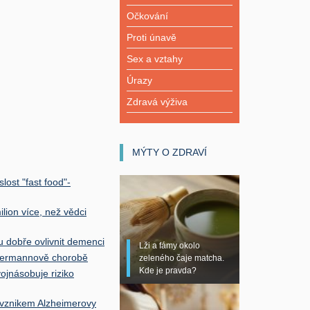
Očkování
Proti únavě
Sex a vztahy
Úrazy
Zdravá výživa
MÝTY O ZDRAVÍ
lost "fast food"-
lion více, než vědci
 dobře ovlivnit demenci
Lži a fámy okolo
uermannově chorobě
zeleného čaje matcha.
Kde je pravda?
ojnásobuje riziko
e vznikem Alzheimerovy