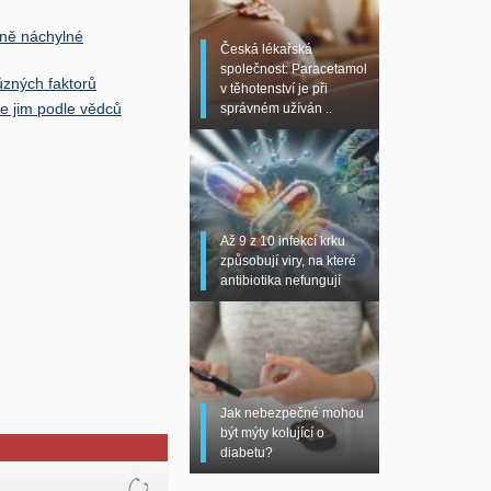
méně náchylné
Česká lékařská
společnost: Paracetamol
zných faktorů
v těhotenství je při
 se jim podle vědců
správném užíván ..
Až 9 z 10 infekcí krku
způsobují viry, na které
antibiotika nefungují
Jak nebezpečné mohou
být mýty kolující o
diabetu?