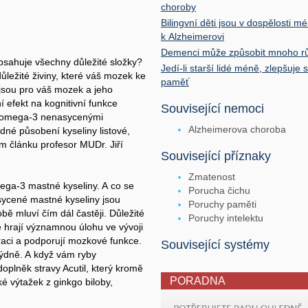
choroby
Bilingvní děti jsou v dospělosti 
k Alzheimerovi
Demenci může způsobit mnoho rů
obsahuje všechny důležité složky?
Jedí-li starší lidé méně, zlepšuje
ležité živiny, které váš mozek ke
paměť
 jsou pro váš mozek a jeho
í efekt na kognitivní funkce
Související nemoci
ce omega-3 nenasycenými
Alzheimerova choroba
né působení kyseliny listové,
m článku profesor MUDr. Jiří
Související příznaky
Zmatenost
ega-3 mastné kyseliny. A co se
Porucha čichu
cené mastné kyseliny jsou
Poruchy paměti
bě mluví čím dál častěji. Důležité
Poruchy intelektu
ně hrají významnou úlohu ve vývoji
aci a podporují mozkové funkce.
Související systémy
týdně. A když vám ryby
plněk stravy Acutil, který kromě
PORADNA
 výtažek z ginkgo biloby,