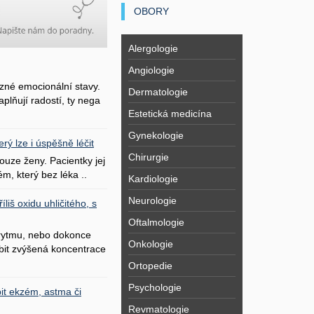
OBORY
Alergologie
Angiologie
zné emocionální stavy.
Dermatologie
plňují radostí, ty nega
Estetická medicína
Gynekologie
erý lze i úspěšně léčit
Chirurgie
uze ženy. Pacientky jej
ém, který bez léka ..
Kardiologie
Neurologie
liš oxidu uhličitého, s
Oftalmologie
 rytmu, nebo dokonce
Onkologie
bit zvýšená koncentrace
Ortopedie
Psychologie
it ekzém, astma či
Revmatologie