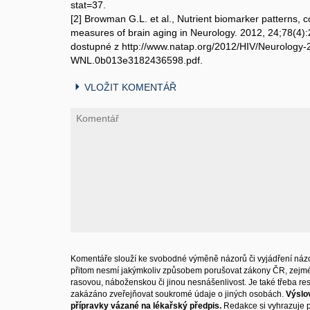
stat=37.
[2] Browman G.L. et al., Nutrient biomarker patterns, 
measures of brain aging in Neurology. 2012, 24;78(4)
dostupné z http://www.natap.org/2012/HIV/Neurolog
WNL.0b013e3182436598.pdf.
VLOŽIT KOMENTÁŘ
Komentáře slouží ke svobodné výměně názorů či vyjádření názo
přitom nesmí jakýmkoliv způsobem porušovat zákony ČR, zejm
rasovou, náboženskou či jinou nesnášenlivost. Je také třeba resp
zakázáno zveřejňovat soukromé údaje o jiných osobách.
Výslo
přípravky vázané na lékařský předpis.
Redakce si vyhrazuje 