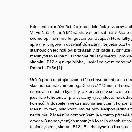
Kdo z nás si může říct, že jeho jídelníček je vzorný a 
Ve většině případů běžná strava neobsahuje veškeré dů
svému optimálnímu fungování potřebuje. A které látky
správné fungování obzvlášť důležité? „Největší pozitivn
stárnoucích jedinců byl prokázán v případě substitu
mastnými kyselinami. Obdobné důkazy svědčí i pro klad
vitaminu B12 a ginkgo biloba,“ uvádí ve svém odborné
Raboch, DrSc.[1]
Určitě proto dopřejte svému tělu stravu bohatou na om
vlastně pod názvem omega-3 skrývá? Omega-3 nenasy
esenciální mastné kyseliny, o kterých se v současné do
jsou již v těhotenství pro správný vývoj plodu, násled
kojenců. V dospělém věku napomáhají učení, koncentr
Ideální by tedy bylo konzumovat ryby alespoň jednou 
nechutnají? Ideálním pomocníkem je v tomto případě do
omega-3 nenasycených mastných kyselin obsahuje také
fosfatidylserin, vitamín B12 i E nebo kyselinu listovou.