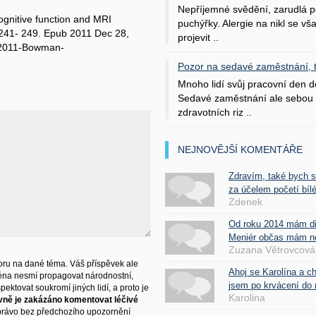
Nepříjemné svědění, zarudlá p
cognitive function and MRI
puchýřky. Alergie na nikl se v
:241- 249. Epub 2011 Dec 28,
projevit ..
y-2011-Bowman-
Pozor na sedavé zaměstnání, tr
Mnoho lidí svůj pracovní den d
Sedavé zaměstnání ale sebou 
zdravotních riz ..
NEJNOVĚJŠÍ KOMENTÁŘE
Zdravím, také bych 
za účelem početí bílé
Zdenek
Od roku 2014 mám d
Meniér občas mám nes
Zuzana Větrovcová
ru na dané téma. Váš příspěvek ale
Ahoj se Karolína a c
éna nesmí propagovat národnostní,
jsem po krvácení do 
ektovat soukromí jiných lidí, a proto je
Karolina
vně je zakázáno komentovat léčivé
právo bez předchozího upozornění