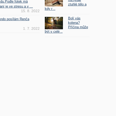
vdu.Podle fotek má
ztuhlé tělo a
ní je ve stresu a v ...
kdy r ..
15. 8. 2022
Bolí vás
Fando posílám Renča
kolena?
Příčina může
1. 7. 2022
být v celé ..