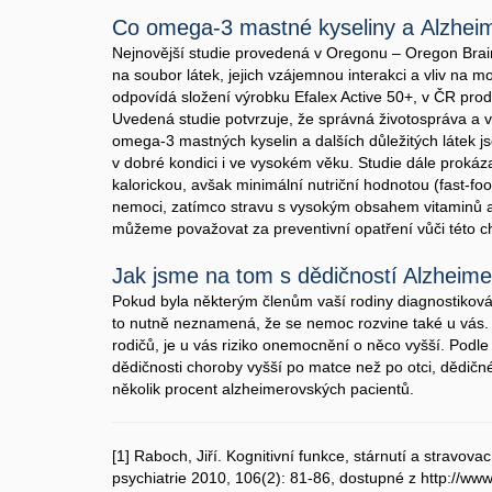
Co omega-3 mastné kyseliny a Alzhei
Nejnovější studie provedená v Oregonu – Oregon Brai
na soubor látek, jejich vzájemnou interakci a vliv na
odpovídá složení výrobku Efalex Active 50+, v ČR prod
Uvedená studie potvrzuje, že správná životospráva a
omega-3 mastných kyselin a dalších důležitých látek 
v dobré kondici i ve vysokém věku. Studie dále prokáz
kalorickou, avšak minimální nutriční hodnotou (fast-f
nemoci, zatímco stravu s vysokým obsahem vitaminů 
můžeme považovat za preventivní opatření vůči této c
Jak jsme na tom s dědičností Alzheim
Pokud byla některým členům vaší rodiny diagnostikov
to nutně neznamená, že se nemoc rozvine také u vás. 
rodičů, je u vás riziko onemocnění o něco vyšší. Podl
dědičnosti choroby vyšší po matce než po otci, dědičn
několik procent alzheimerovských pacientů.
[1] Raboch, Jiří. Kognitivní funkce, stárnutí a stravov
psychiatrie 2010, 106(2): 81-86, dostupné z http://www