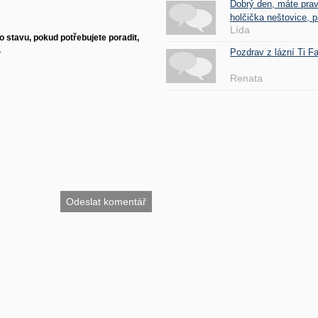
Dobrý den, máte pra
holčička neštovice, pa
Lída
 stavu, pokud potřebujete poradit,
.
Pozdrav z lázní Ti 
Renata