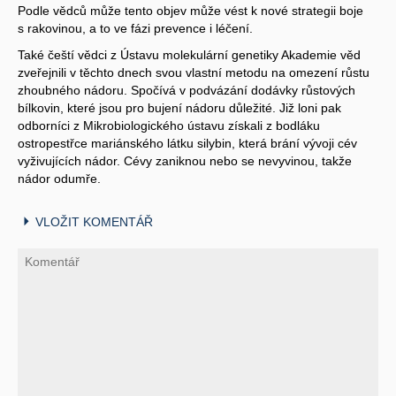
Podle vědců může tento objev může vést k nové strategii boje
s rakovinou, a to ve fázi prevence i léčení.
Také čeští vědci z Ústavu molekulární genetiky Akademie věd
zveřejnili v těchto dnech svou vlastní metodu na omezení růstu
zhoubného nádoru. Spočívá v podvázání dodávky růstových
bílkovin, které jsou pro bujení nádoru důležité. Již loni pak
odborníci z Mikrobiologického ústavu získali z bodláku
ostropestřce mariánského látku silybin, která brání vývoji cév
vyživujících nádor. Cévy zaniknou nebo se nevyvinou, takže
nádor odumře.
VLOŽIT KOMENTÁŘ