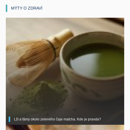
MÝTY O ZDRAVÍ
Lži a fámy okolo zeleného čaje matcha. Kde je pravda?