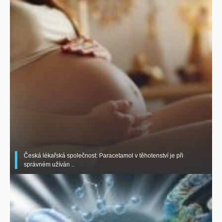
Česká lékařská společnost: Paracetamol v těhotenství je při
správném užíván ..