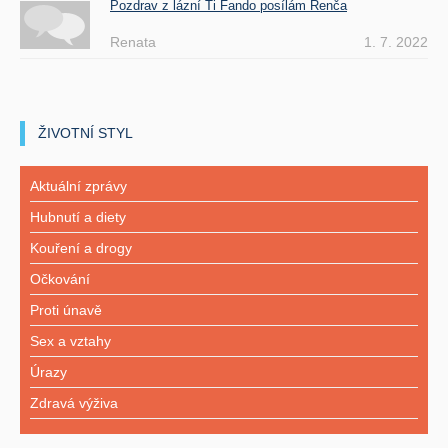
Pozdrav z lázní Ti Fando posílám Renča
Renata
1. 7. 2022
ŽIVOTNÍ STYL
Aktuální zprávy
Hubnutí a diety
Kouření a drogy
Očkování
Proti únavě
Sex a vztahy
Úrazy
Zdravá výživa