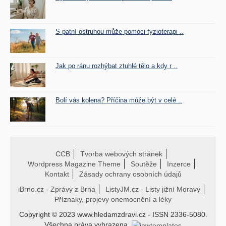
S patní ostruhou může pomoci fyzioterapi ..
Jak po ránu rozhýbat ztuhlé tělo a kdy r ..
Bolí vás kolena? Příčina může být v celé ..
CCB
Tvorba webových stránek
Wordpress Magazine Theme
Soutěže
Inzerce
Kontakt
Zásady ochrany osobních údajů
iBrno.cz - Zprávy z Brna
ListyJM.cz - Listy jižní Moravy
Příznaky, projevy onemocnění a léky
Copyright © 2023 www.hledamzdravi.cz - ISSN 2336-5080.
Všechna práva vyhrazena.