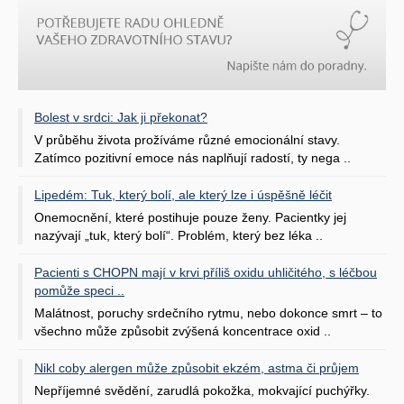
Bolest v srdci: Jak ji překonat?
V průběhu života prožíváme různé emocionální stavy.
Zatímco pozitivní emoce nás naplňují radostí, ty nega ..
Lipedém: Tuk, který bolí, ale který lze i úspěšně léčit
Onemocnění, které postihuje pouze ženy. Pacientky jej
nazývají „tuk, který bolí“. Problém, který bez léka ..
Pacienti s CHOPN mají v krvi příliš oxidu uhličitého, s léčbou
pomůže speci ..
Malátnost, poruchy srdečního rytmu, nebo dokonce smrt – to
všechno může způsobit zvýšená koncentrace oxid ..
Nikl coby alergen může způsobit ekzém, astma či průjem
Nepříjemné svědění, zarudlá pokožka, mokvající puchýřky.