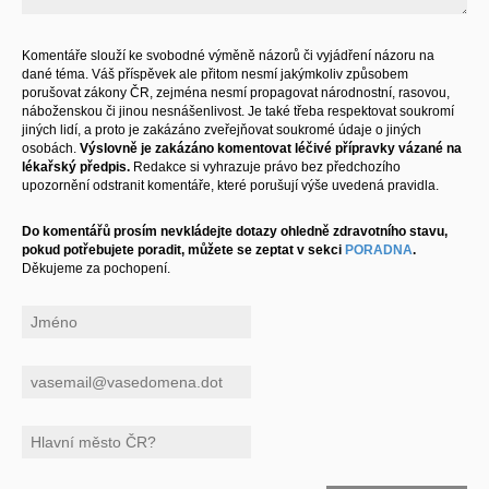
Komentáře slouží ke svobodné výměně názorů či vyjádření názoru na
dané téma. Váš příspěvek ale přitom nesmí jakýmkoliv způsobem
porušovat zákony ČR, zejména nesmí propagovat národnostní, rasovou,
náboženskou či jinou nesnášenlivost. Je také třeba respektovat soukromí
jiných lidí, a proto je zakázáno zveřejňovat soukromé údaje o jiných
osobách.
Výslovně je zakázáno komentovat léčivé přípravky vázané na
lékařský předpis.
Redakce si vyhrazuje právo bez předchozího
upozornění odstranit komentáře, které porušují výše uvedená pravidla.
Do komentářů prosím nevkládejte dotazy ohledně zdravotního stavu,
pokud potřebujete poradit, můžete se zeptat v sekci
PORADNA
.
Děkujeme za pochopení.