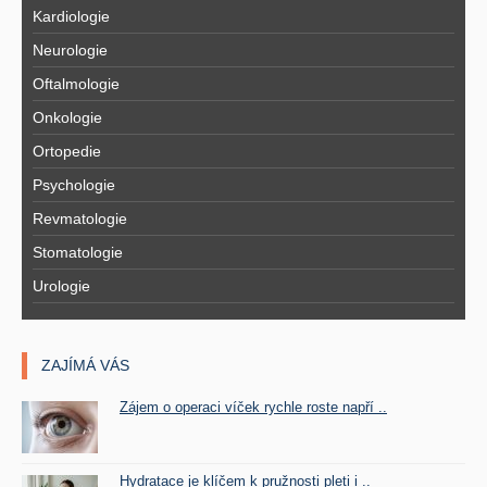
Kardiologie
Neurologie
Oftalmologie
Onkologie
Ortopedie
Psychologie
Revmatologie
Stomatologie
Urologie
ZAJÍMÁ VÁS
Zájem o operaci víček rychle roste napří ..
Hydratace je klíčem k pružnosti pleti i ..