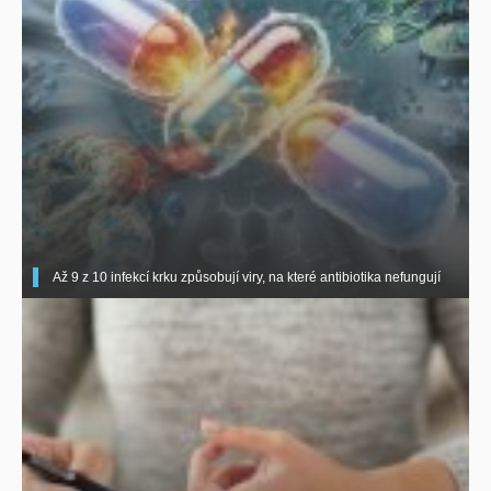
Až 9 z 10 infekcí krku způsobují viry, na které antibiotika nefungují