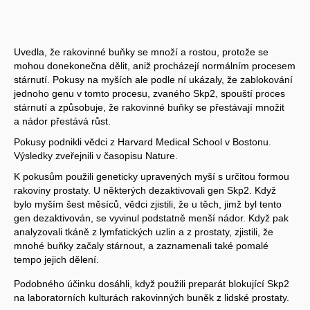
Uvedla, že rakovinné buňky se množí a rostou, protože se
mohou donekonečna dělit, aniž procházejí normálním procesem
stárnutí. Pokusy na myších ale podle ní ukázaly, že zablokování
jednoho genu v tomto procesu, zvaného Skp2, spouští proces
stárnutí a způsobuje, že rakovinné buňky se přestávají množit
a nádor přestává růst.
Pokusy podnikli vědci z Harvard Medical School v Bostonu.
Výsledky zveřejnili v časopisu Nature.
K pokusům použili geneticky upravených myší s určitou formou
rakoviny prostaty. U některých dezaktivovali gen Skp2. Když
bylo myším šest měsíců, vědci zjistili, že u těch, jimž byl tento
gen dezaktivován, se vyvinul podstatně menší nádor. Když pak
analyzovali tkáně z lymfatických uzlin a z prostaty, zjistili, že
mnohé buňky začaly stárnout, a zaznamenali také pomalé
tempo jejich dělení.
Podobného účinku dosáhli, když použili preparát blokující Skp2
na laboratorních kulturách rakovinných buněk z lidské prostaty.