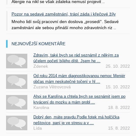
Alergie na nikl se však zdaleka nemusí projevit ..
Pozor na sedavé zaměstnání, trápí záda i křečové žíly
Mnoho lidí svůj pracovní den doslova „prosedí“. Sedavé
zaměstnání ale sebou přináší mnoho zdravotních riz ..
NEJNOVĚJŠÍ KOMENTÁŘE
Zdravím, také bych se rád seznámil z někým za
účelem početí bílého dítě. Jsem he ...
Zdenek
25. 10. 2022
Od roku 2014 mám diagnostikovanou nemoc Meniér
občas mám neskutečné točení v hl ...
Zuzana Větrovcová
15. 10. 2022
Ahoj se Karolína a chtela bych se seznámit jsem po
krvácení do mozku a mám probl ...
Karolina
18. 8. 2022
Dobrý den, máte pravdu.Podle fotek má holčička
neštovice, paní je ve stresu a v ...
Lída
15. 8. 2022