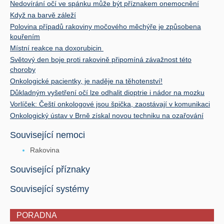
Nedovírání očí ve spánku může být příznakem onemocnění
Když na barvě záleží
Polovina případů rakoviny močového měchýře je způsobena
kouřením
Místní reakce na doxorubicin
Světový den boje proti rakovině připomíná závažnost této
choroby
Onkologické pacientky, je naděje na těhotenství!
Důkladným vyšetření očí lze odhalit dioptrie i nádor na mozku
Vorlíček: Čeští onkologové jsou špička, zaostávají v komunikaci
Onkologický ústav v Brně získal novou techniku na ozařování
Související nemoci
Rakovina
Související příznaky
Související systémy
PORADNA