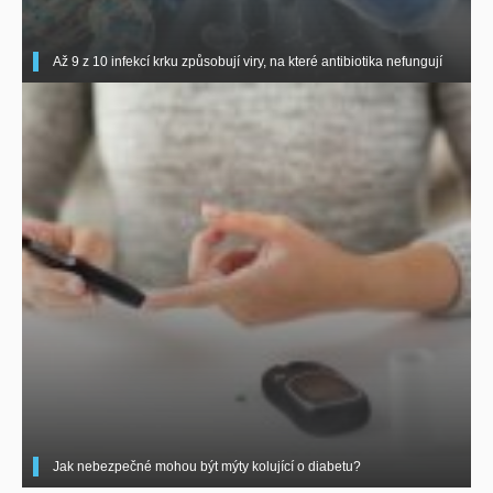
Až 9 z 10 infekcí krku způsobují viry, na které antibiotika nefungují
Jak nebezpečné mohou být mýty kolující o diabetu?