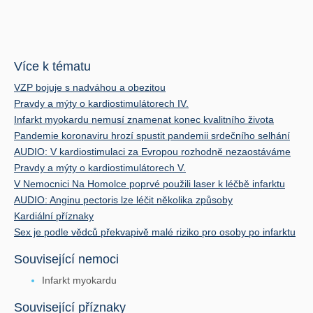
Více k tématu
VZP bojuje s nadváhou a obezitou
Pravdy a mýty o kardiostimulátorech IV.
Infarkt myokardu nemusí znamenat konec kvalitního života
Pandemie koronaviru hrozí spustit pandemii srdečního selhání
AUDIO: V kardiostimulaci za Evropou rozhodně nezaostáváme
Pravdy a mýty o kardiostimulátorech V.
V Nemocnici Na Homolce poprvé použili laser k léčbě infarktu
AUDIO: Anginu pectoris lze léčit několika způsoby
Kardiální příznaky
Sex je podle vědců překvapivě malé riziko pro osoby po infarktu
Související nemoci
Infarkt myokardu
Související příznaky