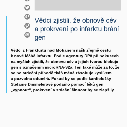
Vědci zjistili, že obnově cév
a prokrvení po infarktu brání
gen
Vědci z Frankfurtu nad Mohanem našli zřejmě cestu
k nové léčbě infarktu. Podle agentury DPA při pokusech
na myších zjistili, že obnovu cév a jejich tvorbu blokuje
gen s označením microRNA-92a. Ten také může za to, že
se po srdeční příhodě tkáň méně zásobuje kyslíkem
a pozvolna odumírá. Pokud by se podle kardioložky
Stefanie Dimmelerové podařilo pomocí léků gen
„vypnout“, prokrvení a srdeční činnost by se zlepšily.