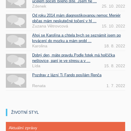
účelem početí bílého dítě. Jsem he ...
Zdenek
25. 10. 2022
Od roku 2014 mám diagnostikovanou nemoc Meniér
občas mám neskutečné točení v hl ...
Zuzana Větrovcová
15. 10. 2022
Ahoj se Karolína a chtela bych se seznámit jsem po
krvácení do mozku a mám probl ...
Karolina
18. 8. 2022
Dobrý den, máte pravdu.Podle fotek má holčička
neštovice, paní je ve stresu a v ...
Lída
15. 8. 2022
Pozdrav z lázní Ti Fando posílám Renča
Renata
1. 7. 2022
ŽIVOTNÍ STYL
Aktuální zprávy