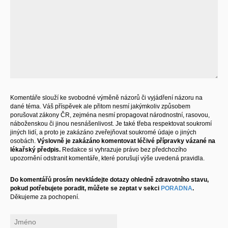
Komentáře slouží ke svobodné výměně názorů či vyjádření názoru na
dané téma. Váš příspěvek ale přitom nesmí jakýmkoliv způsobem
porušovat zákony ČR, zejména nesmí propagovat národnostní, rasovou,
náboženskou či jinou nesnášenlivost. Je také třeba respektovat soukromí
jiných lidí, a proto je zakázáno zveřejňovat soukromé údaje o jiných
osobách.
Výslovně je zakázáno komentovat léčivé přípravky vázané na
lékařský předpis.
Redakce si vyhrazuje právo bez předchozího
upozornění odstranit komentáře, které porušují výše uvedená pravidla.
Do komentářů prosím nevkládejte dotazy ohledně zdravotního stavu,
pokud potřebujete poradit, můžete se zeptat v sekci
PORADNA
.
Děkujeme za pochopení.