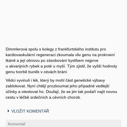
Dimmlerová spolu s kolegy z frankfurtského institutu pro
kardiovaskulární regeneraci zkoumala vliv genu na prokrvení
tkáně a její obnovu po zásobování kyslíkem nejprve
u akvarijních rybek a poté u myší. Tým zjistil, že vyšší hodnoty
genu tvorbě buněk v cévách brání.
Vědci vyvinuli i lék, který by mohl část genetické výbavy
zablokovat. Nyní chtějí prozkoumat jeho případné vedlejší
účinky a otestovat ho. Doufají, že se jim tak podaří najít novou
cestu v léčbě srdečních a cévních chorob.
VLOŽIT KOMENTÁŘ