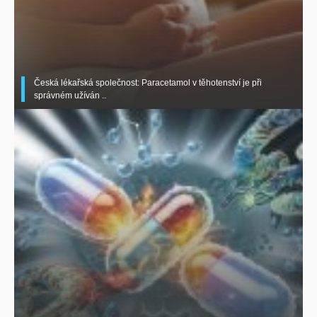
Česká lékařská společnost: Paracetamol v těhotenství je při
správném užíván ..