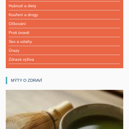
Hubnutí a diety
Kouření a drogy
Očkování
Proti únavě
Sex a vztahy
Úrazy
Zdravá výživa
MÝTY O ZDRAVÍ