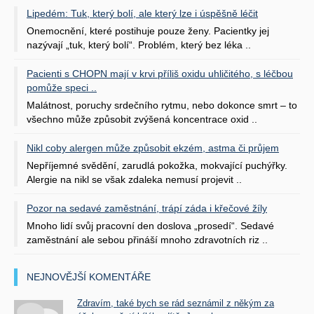
Lipedém: Tuk, který bolí, ale který lze i úspěšně léčit
Onemocnění, které postihuje pouze ženy. Pacientky jej
nazývají „tuk, který bolí“. Problém, který bez léka ..
Pacienti s CHOPN mají v krvi příliš oxidu uhličitého, s léčbou
pomůže speci ..
Malátnost, poruchy srdečního rytmu, nebo dokonce smrt – to
všechno může způsobit zvýšená koncentrace oxid ..
Nikl coby alergen může způsobit ekzém, astma či průjem
Nepříjemné svědění, zarudlá pokožka, mokvající puchýřky.
Alergie na nikl se však zdaleka nemusí projevit ..
Pozor na sedavé zaměstnání, trápí záda i křečové žíly
Mnoho lidí svůj pracovní den doslova „prosedí“. Sedavé
zaměstnání ale sebou přináší mnoho zdravotních riz ..
NEJNOVĚJŠÍ KOMENTÁŘE
Zdravím, také bych se rád seznámil z někým za