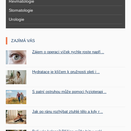
Revmatologie
Stomatologie
Urologie
ZAJÍMÁ VÁS
Zájem o operaci víček rychle roste napří ..
Hydratace je klíčem k pružnosti pleti i ..
S patní ostruhou může pomoci fyzioterapi ..
Jak po ránu rozhýbat ztuhlé tělo a kdy r ..