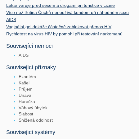
Lékař varuje před sexem a drogami při turistice v cizině
Více než třetina Čechů nepoužívá kondom při náhodném sexu
AIDS
Vaginální gel dokáže částečně zablokovat přenos HIV
Rychlotest na virus HIV by pomohl při testování narkomanů
Související nemoci
AIDS
Související příznaky
Exantém
Kašel
Průjem
Únava
Horečka
Váhový úbytek
Slabost
Snížená odolnost
Související systémy