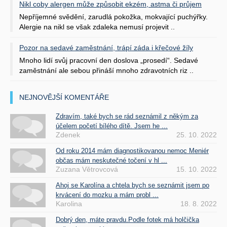
Nikl coby alergen může způsobit ekzém, astma či průjem
Nepříjemné svědění, zarudlá pokožka, mokvající puchýřky.
Alergie na nikl se však zdaleka nemusí projevit ..
Pozor na sedavé zaměstnání, trápí záda i křečové žíly
Mnoho lidí svůj pracovní den doslova „prosedí“. Sedavé
zaměstnání ale sebou přináší mnoho zdravotních riz ..
NEJNOVĚJŠÍ KOMENTÁŘE
Zdravím, také bych se rád seznámil z někým za
účelem početí bílého dítě. Jsem he ...
Zdenek
25. 10. 2022
Od roku 2014 mám diagnostikovanou nemoc Meniér
občas mám neskutečné točení v hl ...
Zuzana Větrovcová
15. 10. 2022
Ahoj se Karolína a chtela bych se seznámit jsem po
krvácení do mozku a mám probl ...
Karolina
18. 8. 2022
Dobrý den, máte pravdu.Podle fotek má holčička