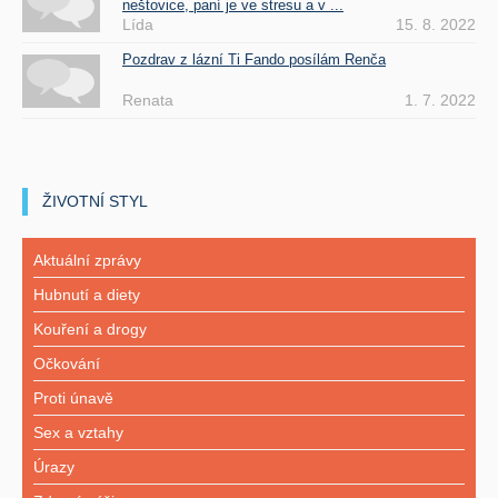
neštovice, paní je ve stresu a v ...
Lída
15. 8. 2022
Pozdrav z lázní Ti Fando posílám Renča
Renata
1. 7. 2022
ŽIVOTNÍ STYL
Aktuální zprávy
Hubnutí a diety
Kouření a drogy
Očkování
Proti únavě
Sex a vztahy
Úrazy