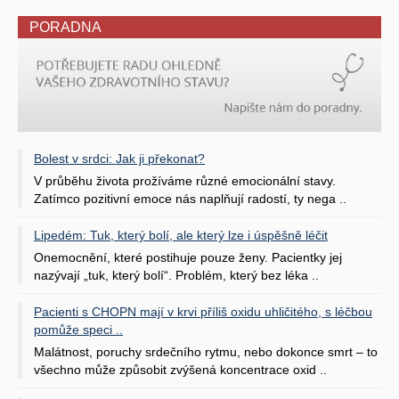
PORADNA
Bolest v srdci: Jak ji překonat?
V průběhu života prožíváme různé emocionální stavy.
Zatímco pozitivní emoce nás naplňují radostí, ty nega ..
Lipedém: Tuk, který bolí, ale který lze i úspěšně léčit
Onemocnění, které postihuje pouze ženy. Pacientky jej
nazývají „tuk, který bolí“. Problém, který bez léka ..
Pacienti s CHOPN mají v krvi příliš oxidu uhličitého, s léčbou
pomůže speci ..
Malátnost, poruchy srdečního rytmu, nebo dokonce smrt – to
všechno může způsobit zvýšená koncentrace oxid ..