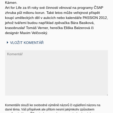
Kámen.
Art for Life za tři roky své činnosti věnoval na programy ČSAP
zhruba půl milionu korun. Také letos může veřejnost přispět
koupí uměleckých děl v aukcích nebo kalendáře PASSION 2012,
jehož tvářemi budou například zpěvačka Bára Basiková,
krasobruslař Tomáš Verner, herečka Eliška Balzerová či
designér Maxim Velčovský.
VLOŽIT KOMENTÁŘ
Komentáře slouží ke svobodné výměně názorů či vyjádření názoru na
dané téma. Váš příspěvek ale přitom nesmí jakýmkoliv způsobem