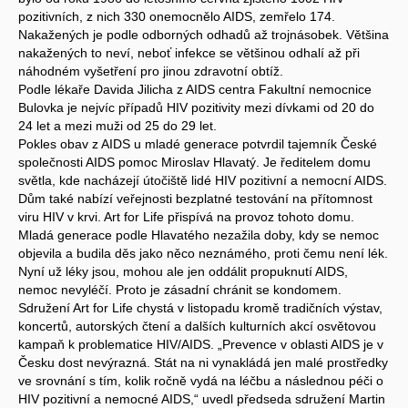
pozitivních, z nich 330 onemocnělo AIDS, zemřelo 174.
Nakažených je podle odborných odhadů až trojnásobek. Většina
nakažených to neví, neboť infekce se většinou odhalí až při
náhodném vyšetření pro jinou zdravotní obtíž.
Podle lékaře Davida Jilicha z AIDS centra Fakultní nemocnice
Bulovka je nejvíc případů HIV pozitivity mezi dívkami od 20 do
24 let a mezi muži od 25 do 29 let.
Pokles obav z AIDS u mladé generace potvrdil tajemník České
společnosti AIDS pomoc Miroslav Hlavatý. Je ředitelem domu
světla, kde nacházejí útočiště lidé HIV pozitivní a nemocní AIDS.
Dům také nabízí veřejnosti bezplatné testování na přítomnost
viru HIV v krvi. Art for Life přispívá na provoz tohoto domu.
Mladá generace podle Hlavatého nezažila doby, kdy se nemoc
objevila a budila děs jako něco neznámého, proti čemu není lék.
Nyní už léky jsou, mohou ale jen oddálit propuknutí AIDS,
nemoc nevyléčí. Proto je zásadní chránit se kondomem.
Sdružení Art for Life chystá v listopadu kromě tradičních výstav,
koncertů, autorských čtení a dalších kulturních akcí osvětovou
kampaň k problematice HIV/AIDS. „Prevence v oblasti AIDS je v
Česku dost nevýrazná. Stát na ni vynakládá jen malé prostředky
ve srovnání s tím, kolik ročně vydá na léčbu a následnou péči o
HIV pozitivní a nemocné AIDS,“ uvedl předseda sdružení Martin