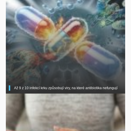
Až 9 z 10 infekcí krku způsobují viry, na které antibiotika nefungují