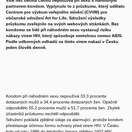
Více než třetina Čechů nepoužívá při sexu s náhodným
partnerem kondom. Vyplynulo to z průzkumu, který udělalo
Centrum pro výzkum veřejného mínění (CVVM) pro
občanské sdružení Art for Life. Sdružení výsledky
průzkumu zveřejnilo na svých webových stránkách. Bez
kondomu se lidé při náhodném sexu vystavují riziku
nákazy virem HIV, který způsobuje smrtelnou nemoc AIDS.
Podle odborných odhadů se tímto virem nakazí v Česku
jeden člověk denně.
Kondom při náhodném sexu nepoužívá 33,3 procenta
dotázaných mužů a 34,4 procenta dotázaných žen. Opačně
odpovědělo 55,2 procenta mužů a 51,7 procenta žen. Zbytek
účastníků průzkumu nechtěl odpovědět.
Sdružení pokládá zjištěné údaje za alarmující, protože kondom
představuje účinnou formu ochrany před virem HIV. V Česku
bylo od roku 1986 do letošního června zjištěno 1602 HIV