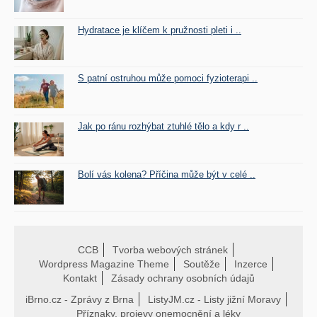
Hydratace je klíčem k pružnosti pleti i ..
S patní ostruhou může pomoci fyzioterapi ..
Jak po ránu rozhýbat ztuhlé tělo a kdy r ..
Bolí vás kolena? Příčina může být v celé ..
CCB
Tvorba webových stránek
Wordpress Magazine Theme
Soutěže
Inzerce
Kontakt
Zásady ochrany osobních údajů
iBrno.cz - Zprávy z Brna
ListyJM.cz - Listy jižní Moravy
Příznaky, projevy onemocnění a léky