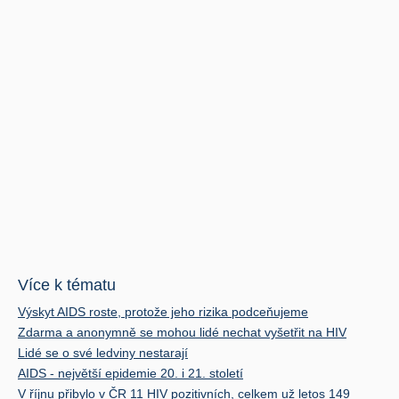
Více k tématu
Výskyt AIDS roste, protože jeho rizika podceňujeme
Zdarma a anonymně se mohou lidé nechat vyšetřit na HIV
Lidé se o své ledviny nestarají
AIDS - největší epidemie 20. i 21. století
V říjnu přibylo v ČR 11 HIV pozitivních, celkem už letos 149