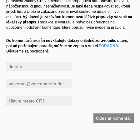
porušovat zákony ČR, zejména nesmí propagovat národnostní, rasovou,
náboženskou či jinou nesnášenlivost. Je také třeba respektovat soukromí
jiných lidí, a proto je zakázáno zveřejňovat soukromé údaje o jiných
osobách.
Výslovně je zakázáno komentovat léčivé přípravky vázané na
lékařský předpis.
Redakce si vyhrazuje právo bez předchozího
upozornění odstranit komentáře, které porušují výše uvedená pravidla.
Do komentářů prosím nevkládejte dotazy ohledně zdravotního stavu,
pokud potřebujete poradit, můžete se zeptat v sekci
PORADNA
.
Děkujeme za pochopení.