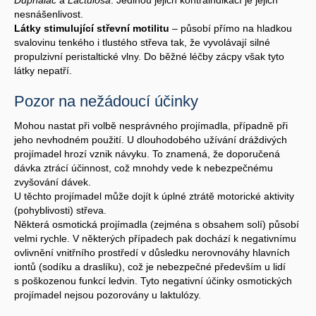
nesnášenlivost.
Látky stimulující střevní motilitu
– působí přímo na hladkou
svalovinu tenkého i tlustého střeva tak, že vyvolávají silné
propulzivní peristaltické vlny. Do běžné léčby zácpy však tyto
látky nepatří.
Pozor na nežádoucí účinky
Mohou nastat při volbě nesprávného projímadla, případně při
jeho nevhodném použití. U dlouhodobého užívání dráždivých
projímadel hrozí vznik návyku. To znamená, že doporučená
dávka ztrácí účinnost, což mnohdy vede k nebezpečnému
zvyšování dávek.
U těchto projímadel může dojít k úplné ztrátě motorické aktivity
(pohyblivosti) střeva.
Některá osmotická projímadla (zejména s obsahem solí) působí
velmi rychle. V některých případech pak dochází k negativnímu
ovlivnění vnitřního prostředí v důsledku nerovnováhy hlavních
iontů (sodíku a draslíku), což je nebezpečné především u lidí
s poškozenou funkcí ledvin. Tyto negativní účinky osmotických
projímadel nejsou pozorovány u laktulózy.