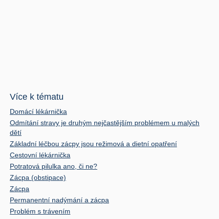
Více k tématu
Domácí lékárnička
Odmítání stravy je druhým nejčastějším problémem u malých
dětí
Základní léčbou zácpy jsou režimová a dietní opatření
Cestovní lékárnička
Potratová pilulka ano, či ne?
Zácpa (obstipace)
Zácpa
Permanentní nadýmání a zácpa
Problém s trávením