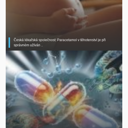
Česká lékařská společnost: Paracetamol v těhotenství je při
správném užíván ..