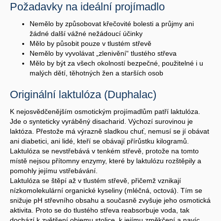
Požadavky na ideální projímadlo
Nemělo by způsobovat křečovité bolesti a průjmy ani
žádné další vážné nežádoucí účinky
Mělo by působit pouze v tlustém střevě
Nemělo by vyvolávat „zlenivění“ tlustého střeva
Mělo by být za všech okolností bezpečné, použitelné i u
malých dětí, těhotných žen a starších osob
Originální laktulóza (Duphalac)
K nejosvědčenějším osmotickým projímadlům patří laktulóza.
Jde o synteticky vyráběný disacharid. Výchozí surovinou je
laktóza. Přestože má výrazně sladkou chuť, nemusí se jí obávat
ani diabetici, ani lidé, kteří se obávají přírůstku kilogramů.
Laktulóza se nevstřebává v tenkém střevě, protože na tomto
místě nejsou přítomny enzymy, které by laktulózu rozštěpily a
pomohly jejímu vstřebávání.
Laktulóza se štěpí až v tlustém střevě, přičemž vznikají
nízkomolekulární organické kyseliny (mléčná, octová). Tím se
snižuje pH střevního obsahu a současně zvyšuje jeho osmotická
aktivita. Proto se do tlustého střeva reabsorbuje voda, tak
dochází k zvětšení objemu stolice, k jejímu změkčení a navíc