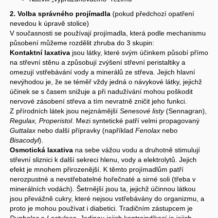
2. Volba správného projímadla
(pokud předchozí opatření
nevedou k úpravě stolice)
V současnosti se používají projímadla, která podle mechanismu
působení můžeme rozdělit zhruba do 3 skupin:
Kontaktní laxativa
jsou látky, které svým účinkem působí přímo
na střevní stěnu a způsobují zvýšení střevní peristaltiky a
omezují vstřebávání vody a minerálů ze střeva. Jejich hlavní
nevýhodou je, že se téměř vždy jedná o návykové látky, jejichž
účinek se s časem snižuje a při nadužívání mohou poškodit
nervové zásobení střeva a tím nevratně zničit jeho funkci.
Z přírodních látek jsou nejznámější
Senesové listy
(Sennagran),
Regulax, Properistol
. Mezi syntetické patří velmi propagovaný
Guttalax
nebo další přípravky (například
Fenolax
nebo
Bisacodyl
).
Osmotická laxativa
na sebe vážou vodu a druhotně stimulují
střevní sliznici k další sekreci hlenu, vody a elektrolytů. Jejich
efekt je mnohem přirozenější. K těmto projímadlům patří
nerozpustné a nevstřebatelné hořečnaté a sirné soli (třeba v
minerálních vodách). Šetrnější jsou ta, jejichž účinnou látkou
jsou převážně cukry, které nejsou vstřebávány do organizmu, a
proto je mohou používat i diabetici. Tradičním zástupcem je
Duphalac
a
Lactulosa
. Jedinou jejich kontraindikací je jejich