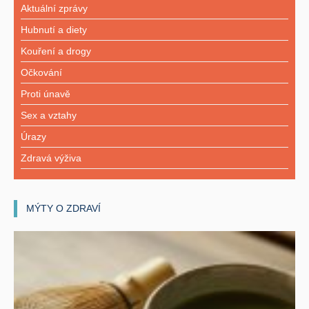
Aktuální zprávy
Hubnutí a diety
Kouření a drogy
Očkování
Proti únavě
Sex a vztahy
Úrazy
Zdravá výživa
MÝTY O ZDRAVÍ