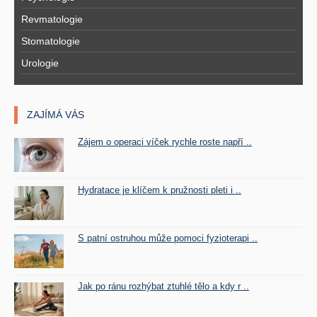
Revmatologie
Stomatologie
Urologie
ZAJÍMÁ VÁS
Zájem o operaci víček rychle roste napří ..
Hydratace je klíčem k pružnosti pleti i ..
S patní ostruhou může pomoci fyzioterapi ..
Jak po ránu rozhýbat ztuhlé tělo a kdy r ..