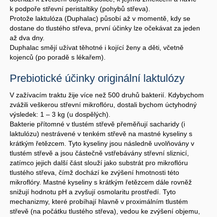
k podpoře střevní peristaltiky (pohybů střeva).
Protože laktulóza (Duphalac) působí až v momentě, kdy se
dostane do tlustého střeva, první účinky lze očekávat za jeden
až dva dny.
Duphalac smějí užívat těhotné i kojící ženy a děti, včetně
kojenců (po poradě s lékařem).
Prebiotické účinky originální laktulózy
V zažívacím traktu žije více než 500 druhů bakterií. Kdybychom
zvážili veškerou střevní mikroflóru, dostali bychom úctyhodný
výsledek: 1 – 3 kg (u dospělých).
Bakterie přítomné v tlustém střevě přeměňují sacharidy (i
laktulózu) nestrávené v tenkém střevě na mastné kyseliny s
krátkým řetězcem. Tyto kyseliny jsou následně uvolňovány v
tlustém střevě a jsou částečně vstřebávány střevní sliznicí,
zatímco jejich další část slouží jako substrát pro mikroflóru
tlustého střeva, čímž dochází ke zvýšení hmotnosti této
mikroflóry. Mastné kyseliny s krátkým řetězcem dále rovněž
snižují hodnotu pH a zvyšují osmolaritu prostředí. Tyto
mechanizmy, které probíhají hlavně v proximálním tlustém
střevě (na počátku tlustého střeva), vedou ke zvýšení objemu,