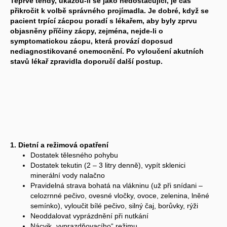
Teprve tehdy, ukážou-li se jako nedostačující, je čas
přikročit k volbě správného projímadla. Je dobré, když se
pacient trpící zácpou poradí s lékařem, aby byly zprvu
objasněny příčiny zácpy, zejména, nejde-li o
symptomatickou zácpu, která provází doposud
nediagnostikované onemocnění. Po vyloučení akutních
stavů lékař zpravidla doporučí další postup.
1. Dietní a režimová opatření
Dostatek tělesného pohybu
Dostatek tekutin (2 – 3 litry denně), vypít sklenici
minerální vody nalačno
Pravidelná strava bohatá na vlákninu (už při snídani –
celozrnné pečivo, ovesné vločky, ovoce, zelenina, lněné
semínko), vyloučit bílé pečivo, silný čaj, borůvky, rýži
Neoddalovat vyprázdnění při nutkání
Nácvik „vyprazdňovacího“ režimu