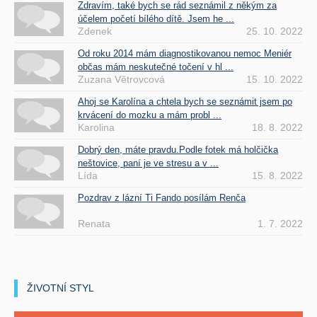
Zdravím, také bych se rád seznámil z někým za
účelem početí bílého dítě. Jsem he ...
Zdenek
25. 10. 2022
Od roku 2014 mám diagnostikovanou nemoc Meniér
občas mám neskutečné točení v hl ...
Zuzana Větrovcová
15. 10. 2022
Ahoj se Karolína a chtela bych se seznámit jsem po
krvácení do mozku a mám probl ...
Karolina
18. 8. 2022
Dobrý den, máte pravdu.Podle fotek má holčička
neštovice, paní je ve stresu a v ...
Lída
15. 8. 2022
Pozdrav z lázní Ti Fando posílám Renča
Renata
1. 7. 2022
ŽIVOTNÍ STYL