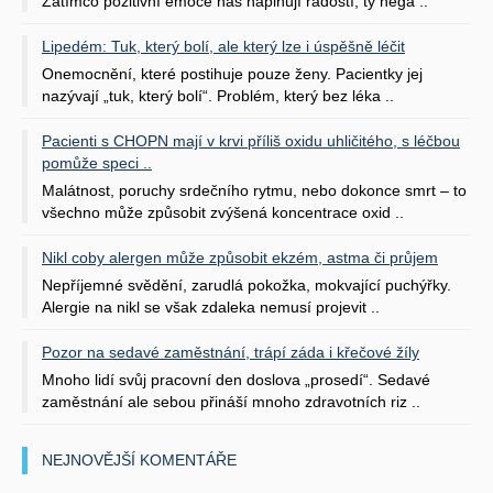
Zatímco pozitivní emoce nás naplňují radostí, ty nega ..
Lipedém: Tuk, který bolí, ale který lze i úspěšně léčit
Onemocnění, které postihuje pouze ženy. Pacientky jej
nazývají „tuk, který bolí“. Problém, který bez léka ..
Pacienti s CHOPN mají v krvi příliš oxidu uhličitého, s léčbou
pomůže speci ..
Malátnost, poruchy srdečního rytmu, nebo dokonce smrt – to
všechno může způsobit zvýšená koncentrace oxid ..
Nikl coby alergen může způsobit ekzém, astma či průjem
Nepříjemné svědění, zarudlá pokožka, mokvající puchýřky.
Alergie na nikl se však zdaleka nemusí projevit ..
Pozor na sedavé zaměstnání, trápí záda i křečové žíly
Mnoho lidí svůj pracovní den doslova „prosedí“. Sedavé
zaměstnání ale sebou přináší mnoho zdravotních riz ..
NEJNOVĚJŠÍ KOMENTÁŘE