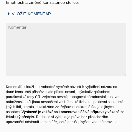
hmotnosti a změně konzistence stolice.
VLOŽIT KOMENTÁŘ
Komentáře slouží ke svobodné výměně názorů či vyjádření názoru na
dané téma. Váš příspěvek ale přitom nesmí jakýmkoliv způsobem
porušovat zákony ČR, zejména nesmí propagovat národnostní, rasovou,
náboženskou či jinou nesnášenlivost. Je také třeba respektovat soukromí
jiných lidí, a proto je zakázáno zveřejňovat soukromé údaje o jiných
osobách.
Výslovně je zakázáno komentovat léčivé přípravky vázané na
lékařský předpis.
Redakce si vyhrazuje právo bez předchozího
upozornění odstranit komentáře, které porušují výše uvedená pravidla.