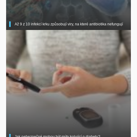
Až 9 z 10 infekcí krku způsobují viry, na které antibiotika nefungují
Jak nebezpečné mohou být mýty kolující o diabetu?