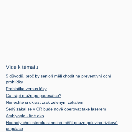
Více k tématu
5 důvodů, proč by senioři měli chodit na preventivní oční
prohlídky
Probiotika versus léky
Co trápí muže po padesátce?
Nenechte si ukrást zrak zeleným zákalem
Šedý zákal se v ČR bude nově operovat také laserem
Amblyopie - líné oko
Hodnoty cholesterolu si nechá měřit pouze polovina rizikové
populace