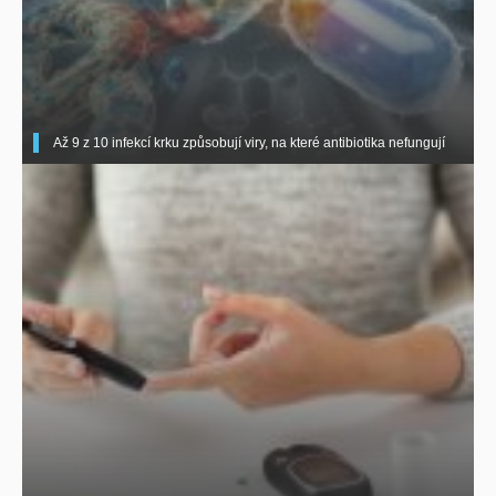
Až 9 z 10 infekcí krku způsobují viry, na které antibiotika nefungují