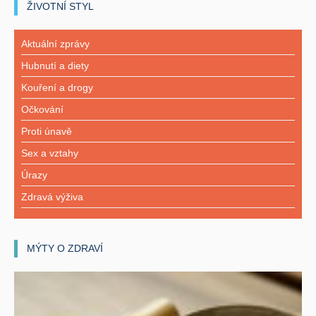
ŽIVOTNÍ STYL
Aktuální zprávy
Hubnutí a diety
Kouření a drogy
Očkování
Proti únavě
Sex a vztahy
Úrazy
Zdravá výživa
MÝTY O ZDRAVÍ