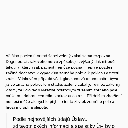
Většina pacientů nemá šanci zelený zákal sama rozpoznat.
Degeneraci zrakového nervu způsobuje zvýšený tlak nitrooční
tekutiny, který však pacient nemůže poznat. Teprve později
začíná docházet k výpadkům zorného pole a k poklesu ostrosti
zraku. V takovém případě však glaukomové onemocnění bývá
již ve značně pokročilém stádiu. Zelený zákal je rovněž zákeřný
v tom, že i člověk s výrazně pokročilým zúžením zorného pole
může mít dobrou centrální zrakovou ostrost. Při dalším zhoršení
nemoci může ale rychle přijít i o tento zbytek zorného pole a
hrozí mu úplná slepota.
Podle nejnovějších údajů Ústavu
zdravotnických informací a statistiky ČR bylo