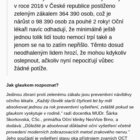
v roce 2016 v České republice postiženo
zeleným zákalem 364 390 osob, což je
nárůst o 98 390 osob za pouhé 2 roky! Oční
lékaři navíc odhadují, že minimálně ještě
jednou tolik lidí touto nemocí trpí také a
jenom se na to zatím nepřišlo. Těmto dosud
neodhaleným lidem hrozí, že mohou kdykoliv
oslepnout, ačkoliv nyní nepociťují vůbec
žádné potíže.
Jak glaukom rozpoznat?
Jedinou zbraní proti zelenému zákalu jsou preventivní návštěvy
očního lékaře.
„Každý člověk starší čtyřiceti let by měl
absolvovat jednou za rok preventivní vyšetření, zvláště pokud se
glaukom vyskytuje v rodině,“
radí docentka MUDr. Šárka
Skorkovská, CSc., primářka Oční kliniky NeoVize Brno, a
dodává:
„Důležité je absolvovat důkladné oční vyšetření včetně
provedení moderních zobrazovacích metod zrakového nervu.“
Jeho součástí je vyšetření stavu oka přístrojem zvaných OCT