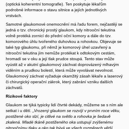
(optická koherentní tomografie). Ten poskytuje lékařům
podrobné informace o stavu sítnice a jejích jednotlivých
vrstvách.
Samotné glaukomové onemocnění má řadu forem, nejčastěji se
jedná o tzv. chronický prostý glaukom, kdy nitrooční tekutina
volně protéká zornicí do přední oční komory a dále do tzv.
komorového úhlu tvořeného duhovkou a rohovkou. Objevuje se
také typ glaukomu, při němž je komorový úhel uzavřený a
nitrooční tekutina jím nemůže protékat k odtokovým cestám,
hromadí se v oku a její tlak prudce stoupá. Tento stav může
vyústit až v akutní glaukomový záchvat doprovázený mlhavým
viděním a prudkou bolestí, která může vyvolávat nevolnost.
Glaukomový záchvat vyžaduje okamžitý zásah lékaře a laserový
či chirurgický operační zákrok, který zabrání vzniku dalších
záchvatů.
Rizikové faktory
Glaukom se týká typicky lidí čtvrté dekády, můžeme se s ním ale
setkat i u dětí.
„Vrozený glaukom se rozvíjí v prvním roce věku,
postižené oko slzí, je citlivé na světlo a rohovka je šedavě
zkalená. Mladé tkáně postiženého oka ustupují zvýšenému
nitroočnímu tlaku a oko tak bývá ve všech rozměrech větší.