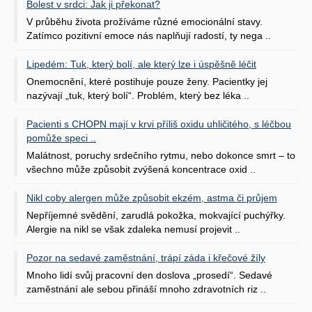
Bolest v srdci: Jak ji překonat?
V průběhu života prožíváme různé emocionální stavy.
Zatímco pozitivní emoce nás naplňují radostí, ty nega ..
Lipedém: Tuk, který bolí, ale který lze i úspěšně léčit
Onemocnění, které postihuje pouze ženy. Pacientky jej
nazývají „tuk, který bolí“. Problém, který bez léka ..
Pacienti s CHOPN mají v krvi příliš oxidu uhličitého, s léčbou
pomůže speci ..
Malátnost, poruchy srdečního rytmu, nebo dokonce smrt – to
všechno může způsobit zvýšená koncentrace oxid ..
Nikl coby alergen může způsobit ekzém, astma či průjem
Nepříjemné svědění, zarudlá pokožka, mokvající puchýřky.
Alergie na nikl se však zdaleka nemusí projevit ..
Pozor na sedavé zaměstnání, trápí záda i křečové žíly
Mnoho lidí svůj pracovní den doslova „prosedí“. Sedavé
zaměstnání ale sebou přináší mnoho zdravotních riz ..