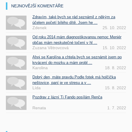
NEJNOVĚJŠÍ KOMENTÁŘE
Zdravím, také bych se rád seznámil z někým za
účelem početí bílého dítě. Jsem he ...
Zdenek
25. 10. 2022
Od roku 2014 mám diagnostikovanou nemoc Meniér
občas mám neskutečné točení v hl ...
Zuzana Větrovcová
15. 10. 2022
Ahoj se Karolína a chtela bych se seznámit jsem po
krvácení do mozku a mám probl ...
Karolina
18. 8. 2022
Dobrý den, máte pravdu.Podle fotek má holčička
neštovice, paní je ve stresu a v ...
Lída
15. 8. 2022
Pozdrav z lázní Ti Fando posílám Renča
Renata
1. 7. 2022