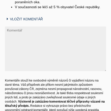
poraněních oka.
V současnosti se léčí až 5 % obyvatel České republiky.
VLOŽIT KOMENTÁŘ
Komentáře slouží ke svobodné výměně názorů či vyjádření názoru na
dané téma. Váš příspěvek ale přitom nesmí jakýmkoliv způsobem
porušovat zákony ČR, zejména nesmí propagovat národnostní, rasovou,
náboženskou či jinou nesnášenlivost. Je také třeba respektovat soukromí
jiných lidí, a proto je zakázáno zveřejňovat soukromé údaje o jiných
osobách.
Výslovně je zakázáno komentovat léčivé přípravky vázané na
lékařský předpis.
Redakce si vyhrazuje právo bez předchozího
upozornění odstranit komentáře, které porušují výše uvedená pravidla.