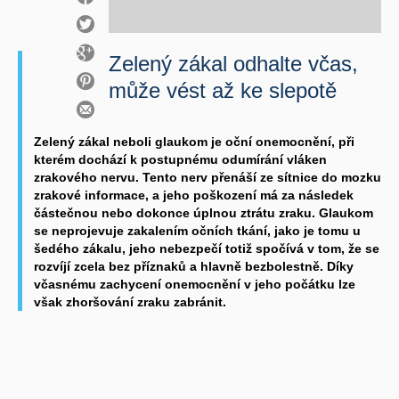
Zelený zákal odhalte včas,
může vést až ke slepotě
Zelený zákal neboli glaukom je oční onemocnění, při
kterém dochází k postupnému odumírání vláken
zrakového nervu. Tento nerv přenáší ze sítnice do mozku
zrakové informace, a jeho poškození má za následek
částečnou nebo dokonce úplnou ztrátu zraku. Glaukom
se neprojevuje zakalením očních tkání, jako je tomu u
šedého zákalu, jeho nebezpečí totiž spočívá v tom, že se
rozvíjí zcela bez příznaků a hlavně bezbolestně. Díky
včasnému zachycení onemocnění v jeho počátku lze
však zhoršování zraku zabránit.