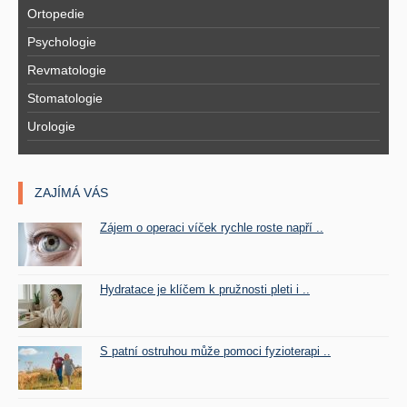
Ortopedie
Psychologie
Revmatologie
Stomatologie
Urologie
ZAJÍMÁ VÁS
Zájem o operaci víček rychle roste napří ..
Hydratace je klíčem k pružnosti pleti i ..
S patní ostruhou může pomoci fyzioterapi ..