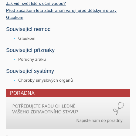
Jak vidí svět lidé s oční vadou?
Před začátkem léta záchranáři varují před dětskými úrazy
Glaukom
Související nemoci
Glaukom
Související příznaky
Poruchy zraku
Související systémy
Choroby smyslových orgánů
PORADNA