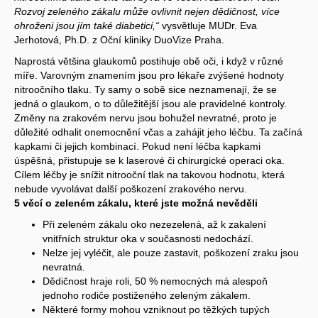
Rozvoj zeleného zákalu může ovlivnit nejen dědičnost, více
ohroženi jsou jím také diabetici,“
vysvětluje MUDr. Eva
Jerhotová, Ph.D. z Oční kliniky DuoVize Praha.
Naprostá většina glaukomů postihuje obě oči, i když v různé
míře. Varovným znamením jsou pro lékaře zvýšené hodnoty
nitroočního tlaku. Ty samy o sobě sice neznamenají, že se
jedná o glaukom, o to důležitější jsou ale pravidelné kontroly.
Změny na zrakovém nervu jsou bohužel nevratné, proto je
důležité odhalit onemocnění včas a zahájit jeho léčbu. Ta začíná
kapkami či jejich kombinací. Pokud není léčba kapkami
úspěšná, přistupuje se k laserové či chirurgické operaci oka.
Cílem léčby je snížit nitrooční tlak na takovou hodnotu, která
nebude vyvolávat další poškození zrakového nervu.
5 věcí o zeleném zákalu, které jste možná nevěděli
Při zeleném zákalu oko nezezelená, až k zakalení
vnitřních struktur oka v současnosti nedochází.
Nelze jej vyléčit, ale pouze zastavit, poškození zraku jsou
nevratná.
Dědičnost hraje roli, 50 % nemocných má alespoň
jednoho rodiče postiženého zeleným zákalem.
Některé formy mohou vzniknout po těžkých tupých