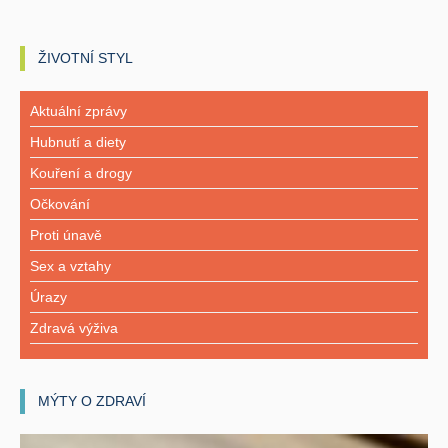
ŽIVOTNÍ STYL
Aktuální zprávy
Hubnutí a diety
Kouření a drogy
Očkování
Proti únavě
Sex a vztahy
Úrazy
Zdravá výživa
MÝTY O ZDRAVÍ