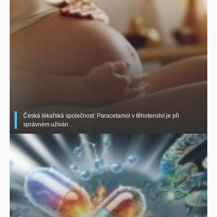
Česká lékařská společnost: Paracetamol v těhotenství je při
správném užíván ..