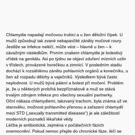
Chlamydie napadají močovou trubici a u žen děložní čípek. U
mužů způsobují tak zvané nekapavčité záněty močové roury.
Jestliže se infekce neléčí, může vést – hlavně u žen – k
závažným následkům. Prvním znakem chlamydie je bolestivý
vřídek na genitálu. Asi po týdnu se objeví zduření mízních uzlin
v tříslech, provázené horečkou a zimnicí. V posledním stadiu
dochází k rozsáhlému zánětu pohlavních orgánů a konečníku, u
žen až rozpadu dělohy a vaječníků. Výsledkem bývá často
neplodnost. U mužů bývá pálení a bolest při močení. Problém
je, že u některých probíhá bezpříznakově a muž se stává
trvalým zdrojem infekce pro všechny sexuální partnerky.
Oční nákaza chlamydiemi, takzvaný trachom, byla známa už ve
starověku, možnost pohlavního přenosu a zařazení chlamydií
mezi STD („sexually transmitted diseases“) je ale záležitostí
moderních poznatků lékařské vědy.
Léčba je antibiotická, zejména v počátečních fázích
onemocnění. Pokud nemoc přejde do chronické fáze, léčí se