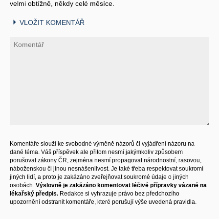
velmi obtížně, někdy celé měsíce.
VLOŽIT KOMENTÁŘ
Komentáře slouží ke svobodné výměně názorů či vyjádření názoru na
dané téma. Váš příspěvek ale přitom nesmí jakýmkoliv způsobem
porušovat zákony ČR, zejména nesmí propagovat národnostní, rasovou,
náboženskou či jinou nesnášenlivost. Je také třeba respektovat soukromí
jiných lidí, a proto je zakázáno zveřejňovat soukromé údaje o jiných
osobách.
Výslovně je zakázáno komentovat léčivé přípravky vázané na
lékařský předpis.
Redakce si vyhrazuje právo bez předchozího
upozornění odstranit komentáře, které porušují výše uvedená pravidla.