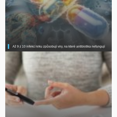
Až 9 z 10 infekcí krku způsobují viry, na které antibiotika nefungují