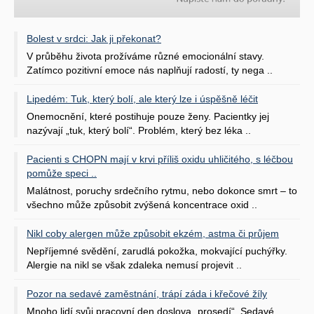
Bolest v srdci: Jak ji překonat?
V průběhu života prožíváme různé emocionální stavy.
Zatímco pozitivní emoce nás naplňují radostí, ty nega ..
Lipedém: Tuk, který bolí, ale který lze i úspěšně léčit
Onemocnění, které postihuje pouze ženy. Pacientky jej
nazývají „tuk, který bolí“. Problém, který bez léka ..
Pacienti s CHOPN mají v krvi příliš oxidu uhličitého, s léčbou
pomůže speci ..
Malátnost, poruchy srdečního rytmu, nebo dokonce smrt – to
všechno může způsobit zvýšená koncentrace oxid ..
Nikl coby alergen může způsobit ekzém, astma či průjem
Nepříjemné svědění, zarudlá pokožka, mokvající puchýřky.
Alergie na nikl se však zdaleka nemusí projevit ..
Pozor na sedavé zaměstnání, trápí záda i křečové žíly
Mnoho lidí svůj pracovní den doslova „prosedí“. Sedavé