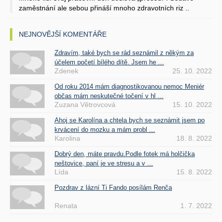
zaměstnání ale sebou přináší mnoho zdravotních riz ..
NEJNOVĚJŠÍ KOMENTÁŘE
Zdravím, také bych se rád seznámil z někým za
účelem početí bílého dítě. Jsem he ...
Zdenek
25. 10. 2022
Od roku 2014 mám diagnostikovanou nemoc Meniér
občas mám neskutečné točení v hl ...
Zuzana Větrovcová
15. 10. 2022
Ahoj se Karolína a chtela bych se seznámit jsem po
krvácení do mozku a mám probl ...
Karolina
18. 8. 2022
Dobrý den, máte pravdu.Podle fotek má holčička
neštovice, paní je ve stresu a v ...
Lída
15. 8. 2022
Pozdrav z lázní Ti Fando posílám Renča
Renata
1. 7. 2022