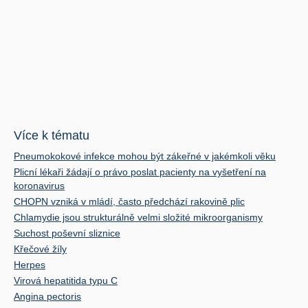
Více k tématu
Pneumokokové infekce mohou být zákeřné v jakémkoli věku
Plicní lékaři žádají o právo poslat pacienty na vyšetření na
koronavirus
CHOPN vzniká v mládí, často předchází rakovině plic
Chlamydie jsou strukturálně velmi složité mikroorganismy
Suchost poševní sliznice
Křečové žíly
Herpes
Virová hepatitida typu C
Angina pectoris