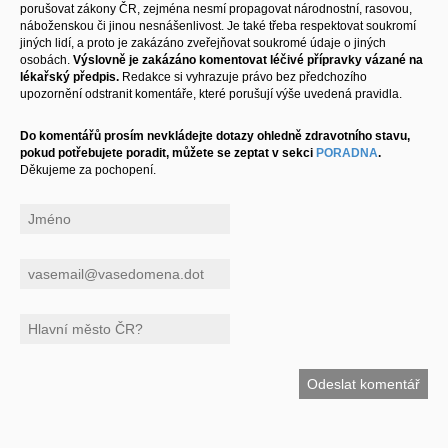
porušovat zákony ČR, zejména nesmí propagovat národnostní, rasovou,
náboženskou či jinou nesnášenlivost. Je také třeba respektovat soukromí
jiných lidí, a proto je zakázáno zveřejňovat soukromé údaje o jiných
osobách.
Výslovně je zakázáno komentovat léčivé přípravky vázané na
lékařský předpis.
Redakce si vyhrazuje právo bez předchozího
upozornění odstranit komentáře, které porušují výše uvedená pravidla.
Do komentářů prosím nevkládejte dotazy ohledně zdravotního stavu,
pokud potřebujete poradit, můžete se zeptat v sekci
PORADNA
.
Děkujeme za pochopení.