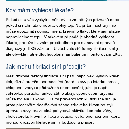
Kdy mám vyhledat lékaře?
Pokud se u vás vyskytne některý ze zmíněných příznaků nebo
pokud si nahmatáte nepravidelný tep. Na přítomnost arytmie
může upozornit i domácí měřič krevního tlaku, který signalizuje
nepravidelnost tepu. V takovém případě je vhodné vyhledat
lékaře, protože hlavním prostředkem pro stanovení správné
diagnózy je EKG záznam. U záchvatovité formy fibrilace síní je
ale obvykle nutné dlouhodobější ambulantní monitorování EKG.
Jak mohu fibrilaci síní předejít?
Mezi rizikové faktory fibrilace síní patří např. věk, vysoký krevní
tlak, různá srdeční onemocnění (např. stavy po infarktu srdce,
chlopenní vady) a přidružená onemocnění, jako je např.
cukrovka, porucha funkce štítné žlázy, spouštěčem arytmie
může být ale i alkohol. Hlavní prevencí vzniku fibrilace síní je
proto především dodržování zásad zdravého životního stylu:
úprava stravy, pravidelná pohybová aktivita, kontrola váhy,
cholesterolu, krevního tlaku a včasná léčba onemocnění, která
mohou k rozvoji fibrilace síní v budoucnu přispět.