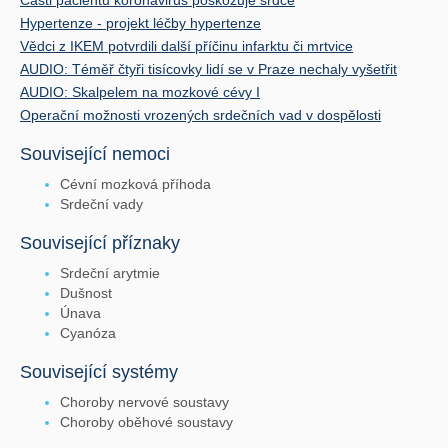
Části pacientů koronavirus poškozuje srdce
Hypertenze - projekt léčby hypertenze
Vědci z IKEM potvrdili další příčinu infarktu či mrtvice
AUDIO: Téměř čtyři tisícovky lidí se v Praze nechaly vyšetřit
AUDIO: Skalpelem na mozkové cévy I
Operační možnosti vrozených srdečních vad v dospělosti
Související nemoci
Cévní mozková příhoda
Srdeční vady
Související příznaky
Srdeční arytmie
Dušnost
Únava
Cyanóza
Související systémy
Choroby nervové soustavy
Choroby oběhové soustavy