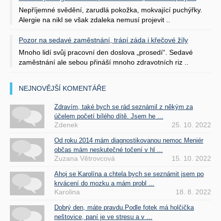
Nepříjemné svědění, zarudlá pokožka, mokvající puchýřky.
Alergie na nikl se však zdaleka nemusí projevit ..
Pozor na sedavé zaměstnání, trápí záda i křečové žíly
Mnoho lidí svůj pracovní den doslova „prosedí“. Sedavé
zaměstnání ale sebou přináší mnoho zdravotních riz ..
NEJNOVĚJŠÍ KOMENTÁŘE
Zdravím, také bych se rád seznámil z někým za
účelem početí bílého dítě. Jsem he ...
Zdenek
25. 10. 2022
Od roku 2014 mám diagnostikovanou nemoc Meniér
občas mám neskutečné točení v hl ...
Zuzana Větrovcová
15. 10. 2022
Ahoj se Karolína a chtela bych se seznámit jsem po
krvácení do mozku a mám probl ...
Karolina
18. 8. 2022
Dobrý den, máte pravdu.Podle fotek má holčička
neštovice, paní je ve stresu a v ...