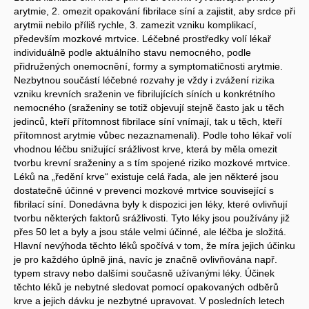
arytmie, 2. omezit opakování fibrilace síní a zajistit, aby srdce při
arytmii nebilo příliš rychle, 3. zamezit vzniku komplikací,
především mozkové mrtvice. Léčebné prostředky volí lékař
individuálně podle aktuálního stavu nemocného, podle
přidružených onemocnění, formy a symptomatičnosti arytmie.
Nezbytnou součástí léčebné rozvahy je vždy i zvážení rizika
vzniku krevních sraženin ve fibrilujících síních u konkrétního
nemocného (sraženiny se totiž objevují stejně často jak u těch
jedinců, kteří přítomnost fibrilace síní vnímají, tak u těch, kteří
přítomnost arytmie vůbec nezaznamenali). Podle toho lékař volí
vhodnou léčbu snižující srážlivost krve, která by měla omezit
tvorbu krevní sraženiny a s tím spojené riziko mozkové mrtvice.
Léků na „ředění krve“ existuje celá řada, ale jen některé jsou
dostatečně účinné v prevenci mozkové mrtvice související s
fibrilací síní. Donedávna byly k dispozici jen léky, které ovlivňují
tvorbu některých faktorů srážlivosti. Tyto léky jsou používány již
přes 50 let a byly a jsou stále velmi účinné, ale léčba je složitá.
Hlavní nevýhoda těchto léků spočívá v tom, že míra jejich účinku
je pro každého úplně jiná, navíc je značně ovlivňována např.
typem stravy nebo dalšími současně užívanými léky. Účinek
těchto léků je nebytné sledovat pomocí opakovaných odběrů
krve a jejich dávku je nezbytné upravovat. V posledních letech