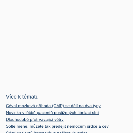
Více k tématu
Cévní mozková příhoda (CMP) se dělí na dva typy
Novinka v léčbě pacientů postižených fibrilací síní
Dlouhodobě přetrvávající větry
Solte méně, můžete tak předejít nemocem srdce a cév