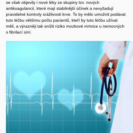
se však objevily i nové léky ze skupiny tzv. nových
antikoagulancií, které mají stabilnější účinek a nevyžadují
pravidelné kontroly srážlivosti krve. To by mělo umožnit podávat
tuto léčbu většímu počtu pacientů, kteří by tuto léčbu užívat
měli, a výrazněji tak snížit riziko mozkové mrtvice u nemocných
s fibrilací síní.