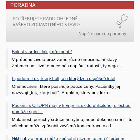
PORADNA
Bolest v srdci: Jak ji překonat?
V průběhu života prožíváme různé emocionální stavy.
Zatímco pozitivní emoce nás naplňují radostí, ty nega ..
Lipedém: Tuk, který bolí, ale který lze i úspěšně léčit
Onemocnění, které postihuje pouze ženy. Pacientky jej
nazývají „tuk, který bolí“. Problém, který bez léka ..
Pacienti s CHOPN mají v krvi příliš oxidu uhličitého, s léčbou
pomůže speci ..
Malátnost, poruchy srdečního rytmu, nebo dokonce smrt – to
všechno může způsobit zvýšená koncentrace oxid ..
Nikl coby alergen může způsobit ekzém, astma či průjem