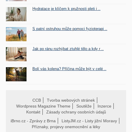
Hydratace je klíčem k pružnosti pleti i ..
S patní ostruhou může pomoci fyzioterapi ..
Jak po ránu rozhýbat ztuhlé tělo a kdy r ..
Bolí vás kolena? Příčina může být v celé ..
CCB
Tvorba webových stránek
Wordpress Magazine Theme
Soutěže
Inzerce
Kontakt
Zásady ochrany osobních údajů
iBrno.cz - Zprávy z Brna
ListyJM.cz - Listy jižní Moravy
Příznaky, projevy onemocnění a léky