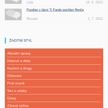
Lída
15. 8. 2022
Pozdrav z lázní Ti Fando posílám Renča
Renata
1. 7. 2022
ŽIVOTNÍ STYL
Aktuální zprávy
Hubnutí a diety
Kouření a drogy
Očkování
Proti únavě
Sex a vztahy
Úrazy
Zdravá výživa