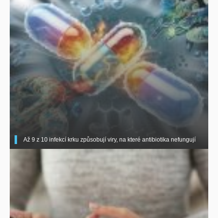
Až 9 z 10 infekcí krku způsobují viry, na které antibiotika nefungují