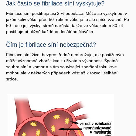
Jak často se fibrilace síní vyskytuje?
Fibrilace síní postihuje asi 2 % populace. Může se vyskytnout v
jakémkoliv věku, před 50. rokem věku je to ale spíše vzácně. Po
50. roce její výskyt strmě narůstá, takže ve věku kolem 80 let
postihuje přibližně každého desátého člověka.
Čím je fibrilace síní nebezpečná?
Fibrilace síní život bezprostředně neohrožuje, ale postiženým
může významně zhoršit kvalitu života a výkonnost. Špatná
souhra síní a komor a s tím související zhoršení toku krve
mohou ale v některých případech vést až k rozvoji selhání
srdce.