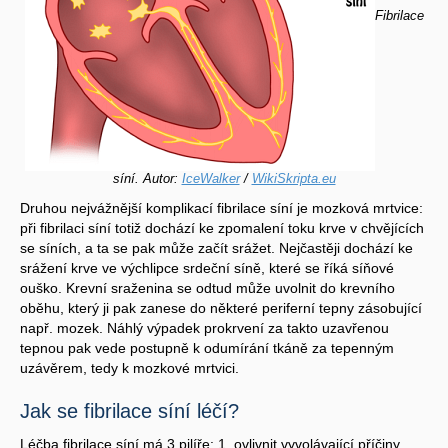
Fibrilace
síní. Autor:
IceWalker
/
WikiSkripta.eu
Druhou nejvážnější komplikací fibrilace síní je mozková mrtvice:
při fibrilaci síní totiž dochází ke zpomalení toku krve v chvějících
se síních, a ta se pak může začít srážet. Nejčastěji dochází ke
srážení krve ve výchlipce srdeční síně, které se říká síňové
ouško. Krevní sraženina se odtud může uvolnit do krevního
oběhu, který ji pak zanese do některé periferní tepny zásobující
např. mozek. Náhlý výpadek prokrvení za takto uzavřenou
tepnou pak vede postupně k odumírání tkáně za tepenným
uzávěrem, tedy k mozkové mrtvici.
Jak se fibrilace síní léčí?
Léčba fibrilace síní má 3 pilíře: 1. ovlivnit vyvolávající příčiny