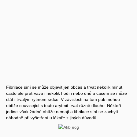
Fibrilace síní se může objevit jen občas a trvat několik minut,
často ale přetrvává i několik hodin nebo dnů a časem se může
stát i trvalým rytmem srdce. V závislosti na tom pak mohou
obtíže související s touto arytmií trvat různě dlouho. Někteří
jedinci však žádné obtíže nemají a fibrilace síní se zachytí
náhodně při vyšetření u lékaře z jiných důvodů.