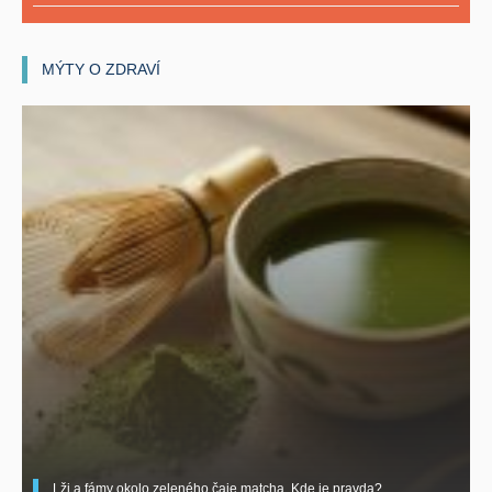
MÝTY O ZDRAVÍ
Lži a fámy okolo zeleného čaje matcha. Kde je pravda?