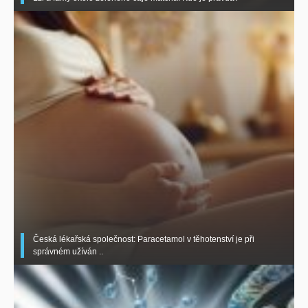
Česká lékařská společnost: Paracetamol v těhotenství je při
správném užíván ..