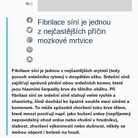
0
Fibrilace síní je jednou
z nejčastějších příčin
mozkové mrtvice
Fibrilace síní je jednou z nejčastějších arytmií (tedy
poruch srdečního rytmu) v dospělém věku. Srdeční síně
zajišťují správné plnění obou srdečních komor, které
jsou hlavními čerpadly krve do tělního oběhu. Při
fibrilaci síní se srdeční síně stahují velmi rychle a
chaoticky, čímž dochází ke špatné souhře mezi síněmi a
komorami. To může způsobit zhoršení toku krve tělem,
které mnozí pociťují např. jako bušení srdce (nepříjemný
nepravidelný chod srdce nebo chvění v hrudníku),
slabost, zhoršení výkonnosti nebo dušnost, někdy se
mohou objevit i bolesti na hrudi.