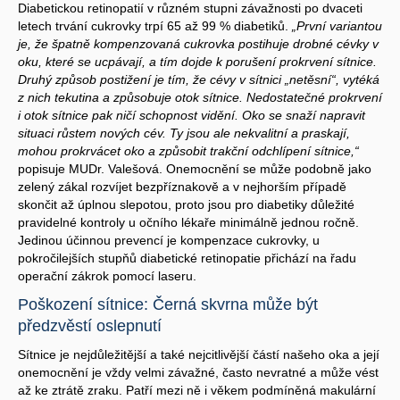
Diabetickou retinopatií v různém stupni závažnosti po dvaceti
letech trvání cukrovky trpí 65 až 99 % diabetiků.
„První variantou
je, že špatně kompenzovaná cukrovka postihuje drobné cévky v
oku, které se ucpávají, a tím dojde k porušení prokrvení sítnice.
Druhý způsob postižení je tím, že cévy v sítnici „netěsní“, vytéká
z nich tekutina a způsobuje otok sítnice. Nedostatečné prokrvení
i otok sítnice pak ničí schopnost vidění. Oko se snaží napravit
situaci růstem nových cév. Ty jsou ale nekvalitní a praskají,
mohou prokrvácet oko a způsobit trakční odchlípení sítnice,“
popisuje MUDr. Valešová. Onemocnění se může podobně jako
zelený zákal rozvíjet bezpříznakově a v nejhorším případě
skončit až úplnou slepotou, proto jsou pro diabetiky důležité
pravidelné kontroly u očního lékaře minimálně jednou ročně.
Jedinou účinnou prevencí je kompenzace cukrovky, u
pokročilejších stupňů diabetické retinopatie přichází na řadu
operační zákrok pomocí laseru.
Poškození sítnice: Černá skvrna může být
předzvěstí oslepnutí
Sítnice je nejdůležitější a také nejcitlivější částí našeho oka a její
onemocnění je vždy velmi závažné, často nevratné a může vést
až ke ztrátě zraku. Patří mezi ně i věkem podmíněná makulární