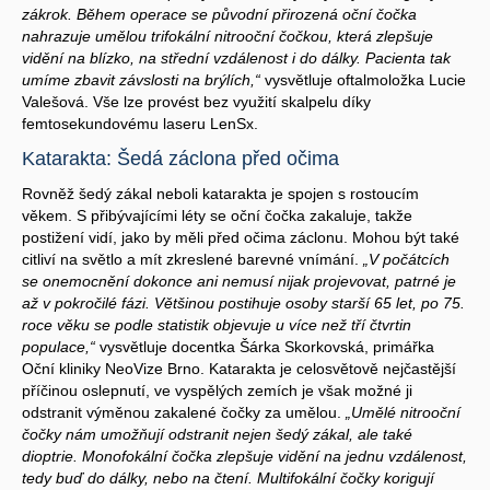
zákrok. Během operace se původní přirozená oční čočka
nahrazuje umělou trifokální nitrooční čočkou, která zlepšuje
vidění na blízko, na střední vzdálenost i do dálky. Pacienta tak
umíme zbavit závslosti na brýlích,“
vysvětluje oftalmoložka Lucie
Valešová. Vše lze provést bez využití skalpelu díky
femtosekundovému laseru LenSx.
Katarakta: Šedá záclona před očima
Rovněž šedý zákal neboli katarakta je spojen s rostoucím
věkem. S přibývajícími léty se oční čočka zakaluje, takže
postižení vidí, jako by měli před očima záclonu. Mohou být také
citliví na světlo a mít zkreslené barevné vnímání.
„V počátcích
se onemocnění dokonce ani nemusí nijak projevovat, patrné je
až v pokročilé fázi. Většinou postihuje osoby starší 65 let, po 75.
roce věku se podle statistik objevuje u více než tří čtvrtin
populace,“
vysvětluje docentka Šárka Skorkovská, primářka
Oční kliniky NeoVize Brno. Katarakta je celosvětově nejčastější
příčinou oslepnutí, ve vyspělých zemích je však možné ji
odstranit výměnou zakalené čočky za umělou.
„Umělé nitrooční
čočky nám umožňují odstranit nejen šedý zákal, ale také
dioptrie. Monofokální čočka zlepšuje vidění na jednu vzdálenost,
tedy buď do dálky, nebo na čtení. Multifokální čočky korigují