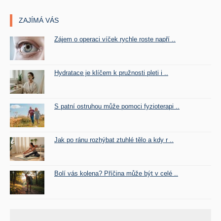
ZAJÍMÁ VÁS
Zájem o operaci víček rychle roste napří ..
Hydratace je klíčem k pružnosti pleti i ..
S patní ostruhou může pomoci fyzioterapi ..
Jak po ránu rozhýbat ztuhlé tělo a kdy r ..
Bolí vás kolena? Příčina může být v celé ..