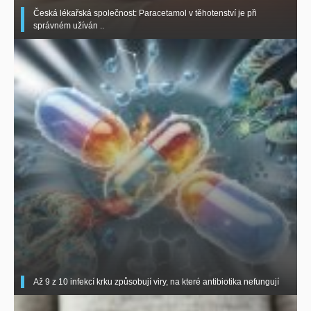
Česká lékařská společnost: Paracetamol v těhotenství je při
správném užíván ..
Až 9 z 10 infekcí krku způsobují viry, na které antibiotika nefungují