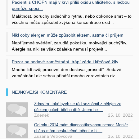
Pacienti s CHOPN mají v krvi příliš oxidu uhličitého, s léčbou
pomůže speci ..
Malátnost, poruchy srdečního rytmu, nebo dokonce smrt – to
všechno může způsobit zvýšená koncentrace oxid ..
Nikl coby alergen může způsobit ekzém, astma či průjem
Nepříjemné svědění, zarudlá pokožka, mokvající puchýřky.
Alergie na nikl se však zdaleka nemusí projevit ..
Pozor na sedavé zaměstnání, trápí záda i křečové žíly
Mnoho lidí svůj pracovní den doslova „prosedí“. Sedavé
zaměstnání ale sebou přináší mnoho zdravotních riz ..
NEJNOVĚJŠÍ KOMENTÁŘE
Zdravím, také bych se rád seznámil z někým za
účelem početí bílého dítě. Jsem he ...
Zdenek
25. 10. 2022
Od roku 2014 mám diagnostikovanou nemoc Meniér
občas mám neskutečné točení v hl ...
Zuzana Větrovcová
15. 10. 2022