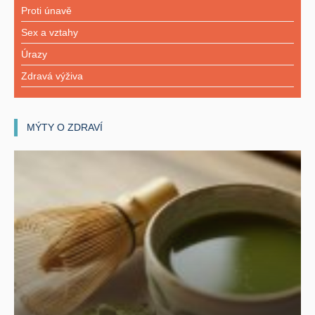
Proti únavě
Sex a vztahy
Úrazy
Zdravá výživa
MÝTY O ZDRAVÍ