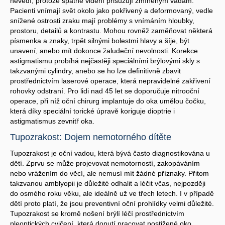
nevědí, protože špatné vidění přisuzují zmíněným vadám.
Pacienti vnímají svět okolo jako pokřivený a deformovaný, vedle
snížené ostrosti zraku mají problémy s vnímáním hloubky,
prostoru, detailů a kontrastu. Mohou rovněž zaměňovat některá
písmenka a znaky, trpět silnými bolestmi hlavy a šíje, být
unavení, anebo mít dokonce žaludeční nevolnosti. Korekce
astigmatismu probíhá nejčastěji speciálními brýlovými skly s
takzvanými cylindry, anebo se ho lze definitivně zbavit
prostřednictvím laserové operace, která nepravidelné zakřivení
rohovky odstraní. Pro lidi nad 45 let se doporučuje nitrooční
operace, při níž oční chirurg implantuje do oka umělou čočku,
která díky speciální torické úpravě koriguje dioptrie i
astigmatismus zevnitř oka.
Tupozrakost: Dojem nemotorného dítěte
Tupozrakost je oční vadou, která bývá často diagnostikována u
dětí. Zprvu se může projevovat nemotorností, zakopáváním
nebo vrážením do věcí, ale nemusí mít žádné příznaky. Přitom
takzvanou amblyopii je důležité odhalit a léčit včas, nejpozději
do osmého roku věku, ale ideálně už ve třech letech. I v případě
dětí proto platí, že jsou preventivní oční prohlídky velmi důležité.
Tupozrakost se kromě nošení brýlí léčí prostřednictvím
pleoptických cvičení, která donutí pracovat postižené oko.