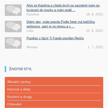
Ahoj se Karolína a chtela bych se seznámit jsem po
krvácení do mozku a mám probl ...
Karolina
18. 8. 2022
Dobrý den, máte pravdu.Podle fotek má holčička
neštovice, paní je ve stresu a v ...
Lída
15. 8. 2022
Pozdrav z lázní Ti Fando posílám Renča
Renata
1. 7. 2022
ŽIVOTNÍ STYL
Aktuální zprávy
Hubnutí a diety
Kouření a drogy
Očkování