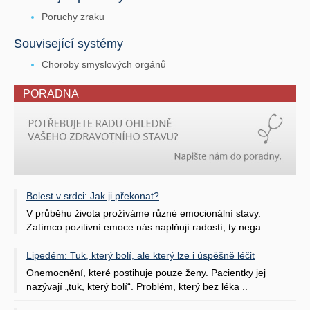
Poruchy zraku
Související systémy
Choroby smyslových orgánů
PORADNA
Bolest v srdci: Jak ji překonat?
V průběhu života prožíváme různé emocionální stavy.
Zatímco pozitivní emoce nás naplňují radostí, ty nega ..
Lipedém: Tuk, který bolí, ale který lze i úspěšně léčit
Onemocnění, které postihuje pouze ženy. Pacientky jej
nazývají „tuk, který bolí“. Problém, který bez léka ..