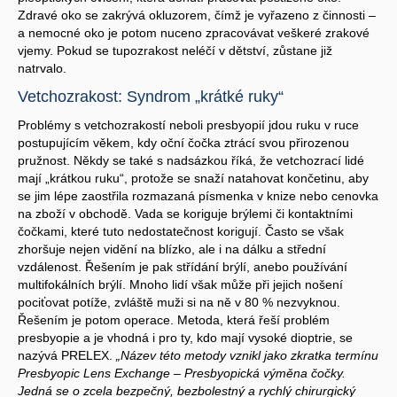
Zdravé oko se zakrývá okluzorem, čímž je vyřazeno z činnosti –
a nemocné oko je potom nuceno zpracovávat veškeré zrakové
vjemy. Pokud se tupozrakost neléčí v dětství, zůstane již
natrvalo.
Vetchozrakost: Syndrom „krátké ruky“
Problémy s vetchozrakostí neboli presbyopií jdou ruku v ruce
postupujícím věkem, kdy oční čočka ztrácí svou přirozenou
pružnost. Někdy se také s nadsázkou říká, že vetchozrací lidé
mají „krátkou ruku“, protože se snaží natahovat končetinu, aby
se jim lépe zaostřila rozmazaná písmenka v knize nebo cenovka
na zboží v obchodě. Vada se koriguje brýlemi či kontaktními
čočkami, které tuto nedostatečnost korigují. Často se však
zhoršuje nejen vidění na blízko, ale i na dálku a střední
vzdálenost. Řešením je pak střídání brýlí, anebo používání
multifokálních brýlí. Mnoho lidí však může při jejich nošení
pociťovat potíže, zvláště muži si na ně v 80 % nezvyknou.
Řešením je potom operace. Metoda, která řeší problém
presbyopie a je vhodná i pro ty, kdo mají vysoké dioptrie, se
nazývá PRELEX.
„Název této metody vznikl jako zkratka termínu
Presbyopic Lens Exchange – Presbyopická výměna čočky.
Jedná se o zcela bezpečný, bezbolestný a rychlý chirurgický