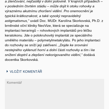
a ztenčování, nejčastěji v dolní polovině. V krajních případech –
v posledním čtvrtém stádiu – může dojít k otoku rohovky a
výraznému akutnímu zhoršení vidění. Pro onemocnění je
typická krátkozrakost, a také vysoký nepravidelný
astigmatismus,“
uvádí Doc. MUDr. Karolína Skorkovská, Ph.D. z
brněnské oční kliniky NeoVize, která se specializuje na
implantaci keraringů – rohovkových implantátů pro léčbu
keratokonu. Jde o polokruhovitý implantát ze speciálního
umělého materiálu – polymetylmetakrylátu. Po jeho implantaci
do rozhovky se sníží její zakřivení.
„Dojde ke srovnání
nestejného vyklenutí horní a dolní části rozhovky a tím i ke
snížení dioptrií a zlepšení nekorigovaného vidění,“
dodává
docentka Skorkovská.
VLOŽIT KOMENTÁŘ