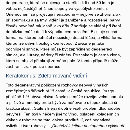
degenerace, která se objevuje u starších lidí nad 50 let a je
vůbec nejčastější příčinou slepoty ve vyspělých zemích.
Onemocnění se projevuje nenápadně – nejprve se zhorší zrak
při soumraku a za tmy, vidění je zamlžené a rozostřené, barvy
člověk nevnímá tak jasně jako dřív. Zhoršuje se vidění při čtení
do blízka, může dojít k výpadku centra vidění. Existuje suchá
forma, na kterou bohužel neexistuje dosud léčba, a vlhká forma,
kterou lze ovlivnit biologickou léčbou. Závažné je také
odchlípení sítnice, které může být zapříčiněno degenerací
sítnice, ale i úrazy, nádory či záněty. Příznakem je černá clona,
která se objeví při okrají zorného pole. V tomto případě může
zachránit zrak pouze operace.
Keratokonus: Zdeformované vidění
Toto degenerativní poškození rozhovky nebývá v našich
zeměpisných šířkách příliš časté, v České republice jím trpí
přibližně 1 % obyvatelstva. Navíc se může rozvíjet velmi pomalu
a plíživě a mnohdy proto bývá zaměňováno s tupozrakostí či
krátkozrakostí. Stále silnější dioptrie však problém dlouhodobě
nevyřeší. Ten tkví v něčem jiném: Vinou oslabení kolagenních
vláken v rohovce se tato vlákna prodlužují, což negativně
ovlivňuje tvar rohovky…
„Dochází k jejímu postupnému vyklenutí