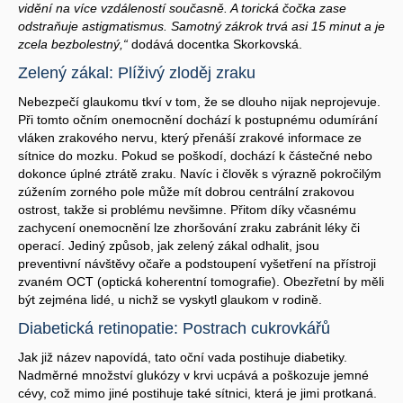
vidění na více vzdáleností současně. A torická čočka zase
odstraňuje astigmatismus. Samotný zákrok trvá asi 15 minut a je
zcela bezbolestný,“
dodává docentka Skorkovská.
Zelený zákal: Plíživý zloděj zraku
Nebezpečí glaukomu tkví v tom, že se dlouho nijak neprojevuje.
Při tomto očním onemocnění dochází k postupnému odumírání
vláken zrakového nervu, který přenáší zrakové informace ze
sítnice do mozku. Pokud se poškodí, dochází k částečné nebo
dokonce úplné ztrátě zraku. Navíc i člověk s výrazně pokročilým
zúžením zorného pole může mít dobrou centrální zrakovou
ostrost, takže si problému nevšimne. Přitom díky včasnému
zachycení onemocnění lze zhoršování zraku zabránit léky či
operací. Jediný způsob, jak zelený zákal odhalit, jsou
preventivní návštěvy očaře a podstoupení vyšetření na přístroji
zvaném OCT (optická koherentní tomografie). Obezřetní by měli
být zejména lidé, u nichž se vyskytl glaukom v rodině.
Diabetická retinopatie: Postrach cukrovkářů
Jak již název napovídá, tato oční vada postihuje diabetiky.
Nadměrné množství glukózy v krvi ucpává a poškozuje jemné
cévy, což mimo jiné postihuje také sítnici, která je jimi protkaná.