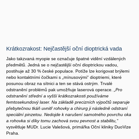
Krátkozrakost: Nejčastější oční dioptrická vada
Jako takzvaná myopie se označuje špatné vidění vzdálených
předmětů. Jedná se o nejčastější oční dioptrickou vadou,
postihuje až 30 % české populace. Potíže lze korigovat brýlemi
nebo kontaktními čočkami s „mínusovými“ dioptriemi, které
posunou obraz na sítnici a ten se stává ostrým. Trvalé
odstranění problémů pak umožňuje laserová operace.
„Pro
odstranění střední a vyšší krátkozrakosti používáme
femtosekundový laser. Na základě precizních výpočtů separuje
přebytečnou tkáň uvnitř rohovky a chirurg ji následně odstraní
speciální pinzetou. Nedojde k narušení samotného povrchu oka
a rohovka si díky tomu zachová svou pevnost a stabilitu,“
vysvětluje MUDr. Lucie Valešová, primářka Oční kliniky DuoVize
Praha.