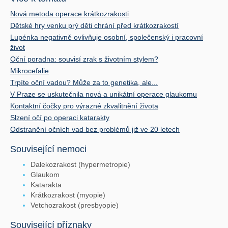
Nová metoda operace krátkozrakosti
Dětské hry venku prý děti chrání před krátkozrakostí
Lupénka negativně ovlivňuje osobní, společenský i pracovní
život
Oční poradna: souvisí zrak s životním stylem?
Mikrocefalie
Trpíte oční vadou? Může za to genetika, ale...
V Praze se uskutečnila nová a unikátní operace glaukomu
Kontaktní čočky pro výrazné zkvalitnění života
Slzení očí po operaci katarakty
Odstranění očních vad bez problémů již ve 20 letech
Související nemoci
Dalekozrakost (hypermetropie)
Glaukom
Katarakta
Krátkozrakost (myopie)
Vetchozrakost (presbyopie)
Související příznaky