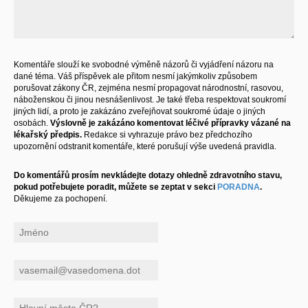
Komentáře slouží ke svobodné výměně názorů či vyjádření názoru na
dané téma. Váš příspěvek ale přitom nesmí jakýmkoliv způsobem
porušovat zákony ČR, zejména nesmí propagovat národnostní, rasovou,
náboženskou či jinou nesnášenlivost. Je také třeba respektovat soukromí
jiných lidí, a proto je zakázáno zveřejňovat soukromé údaje o jiných
osobách.
Výslovně je zakázáno komentovat léčivé přípravky vázané na
lékařský předpis.
Redakce si vyhrazuje právo bez předchozího
upozornění odstranit komentáře, které porušují výše uvedená pravidla.
Do komentářů prosím nevkládejte dotazy ohledně zdravotního stavu,
pokud potřebujete poradit, můžete se zeptat v sekci
PORADNA
.
Děkujeme za pochopení.