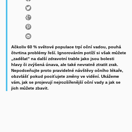
Ačkoliv 60 % světové populace trpí oční vadou, pouhá
čtvrtina problémy řeší. Ignorováním potíží si však můžete
„zadělat“ na další zdravotní trable jako jsou bolesti
hlavy či zvýšená únava, ale také nevratně ztratit zrak.
Nepodceňujte proto pravidelné návštěvy očního lékaře,
obzvlášť pokud pociťujete změny ve vidění. Ukážeme
vám, jak se projevují nejrozšířenější oční vady a jak se
jich můžete zbavit.