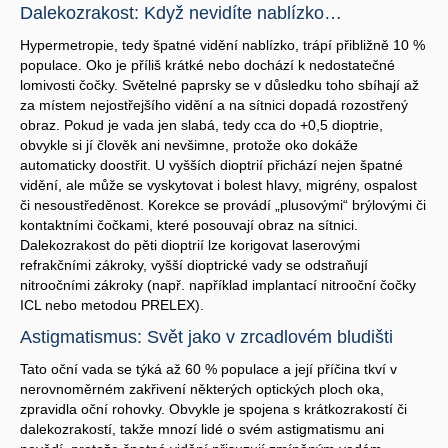
Dalekozrakost: Když nevidíte nablízko…
Hypermetropie, tedy špatné vidění nablízko, trápí přibližně 10 %
populace. Oko je příliš krátké nebo dochází k nedostatečné
lomivosti čočky. Světelné paprsky se v důsledku toho sbíhají až
za místem nejostřejšího vidění a na sítnici dopadá rozostřený
obraz. Pokud je vada jen slabá, tedy cca do +0,5 dioptrie,
obvykle si jí člověk ani nevšimne, protože oko dokáže
automaticky doostřit. U vyšších dioptrií přichází nejen špatné
vidění, ale může se vyskytovat i bolest hlavy, migrény, ospalost
či nesoustředěnost. Korekce se provádí „plusovými“ brýlovými či
kontaktními čočkami, které posouvají obraz na sítnici.
Dalekozrakost do pěti dioptrií lze korigovat laserovými
refrakčními zákroky, vyšší dioptrické vady se odstraňují
nitroočními zákroky (např. například implantací nitrooční čočky
ICL nebo metodou PRELEX).
Astigmatismus: Svět jako v zrcadlovém bludišti
Tato oční vada se týká až 60 % populace a její příčina tkví v
nerovnoměrném zakřivení některých optických ploch oka,
zpravidla oční rohovky. Obvykle je spojena s krátkozrakostí či
dalekozrakostí, takže mnozí lidé o svém astigmatismu ani