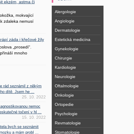
it ekzém, astma či
Alergologie
okožka, mokvající
Angiologie
šak zdaleka nemusí
Dermatologie
Estetická medicína
ápí záda i křečové žíly
oslova „prosedí“.
Gynekologie
přináší mnoho
Chirurgie
Kardiologie
Neurologie
Oftalmologie
se rád seznámil z někým
ho dítě. Jsem he ...
Onkologie
25. 10. 2022
Ortopedie
iagnostikovanou nemoc
kutečné točení v hl ...
Psychologie
15. 10. 2022
Revmatologie
htela bych se seznámit
Stomatologie
mozku a mám probl ...