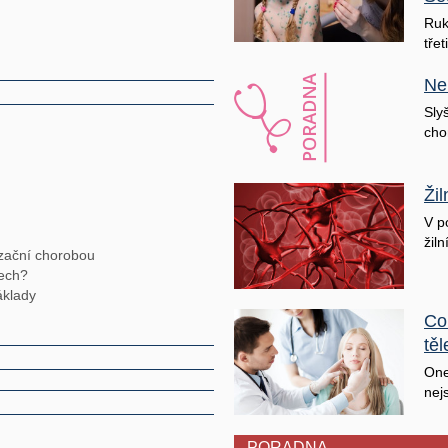
Ruk
třet
Ne
Sly
cho
Ži
V p
žiln
izační chorobou
tech?
áklady
Co
těl
One
nej
PORADNA