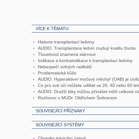
VÍCE K TÉMATU
Historie transplantací ledviny
AUDIO: Transplantace ledvin zvyšují kvalitu života
Tloustnout znamená stárnout
Indikace a kontraindikace k transplantaci ledviny
Nebezpečí volných radikálů
Problematická kůže
AUDIO: Hyperaktivní močový měchýř (OAB) je civil
Co pro své oči můžete udělat ve 20, 40 nebo 60 le
AUDIO: Dražší léky můžou přinášet nižší celkové n
Rozhovor s MUDr. Oldřichem Šottnerem
SOUVISEJÍCÍ PŘÍZNAKY
SOUVISEJÍCÍ SYSTÉMY
Choroby trávicího ústrojí