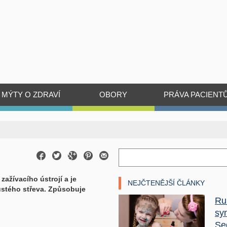
MÝTY O ZDRAVÍ
OBORY
PRÁVA PACIENT
zažívacího ústrojí a je
NEJČTENĚJŠÍ ČLÁNKY
ustého střeva. Způsobuje
Ru
sy
Se