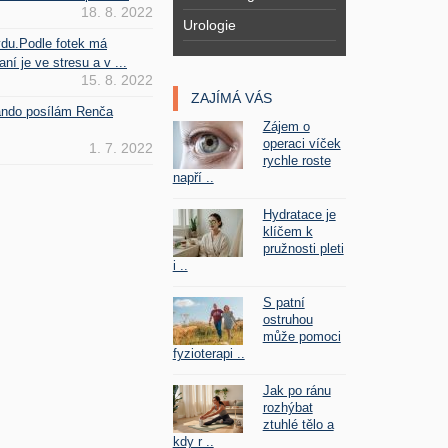
18. 8. 2022
Urologie
vdu.Podle fotek má
ní je ve stresu a v ...
15. 8. 2022
ZAJÍMÁ VÁS
Fando posílám Renča
Zájem o
operaci víček
1. 7. 2022
rychle roste
napří ..
Hydratace je
klíčem k
pružnosti pleti
i ..
S patní
ostruhou
může pomoci
fyzioterapi ..
Jak po ránu
rozhýbat
ztuhlé tělo a
kdy r ..