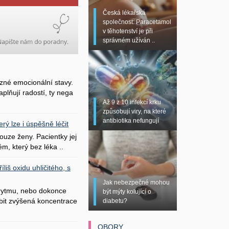
Česká lékařská
společnost: Paracetamol
v těhotenství je při
správném užíván ..
zné emocionální stavy.
plňují radostí, ty nega
Až 9 z 10 infekcí krku
způsobují viry, na které
antibiotika nefungují
erý lze i úspěšně léčit
uze ženy. Pacientky jej
ém, který bez léka ..
liš oxidu uhličitého, s
Jak nebezpečné mohou
 rytmu, nebo dokonce
být mýty kolující o
bit zvýšená koncentrace
diabetu?
OBORY