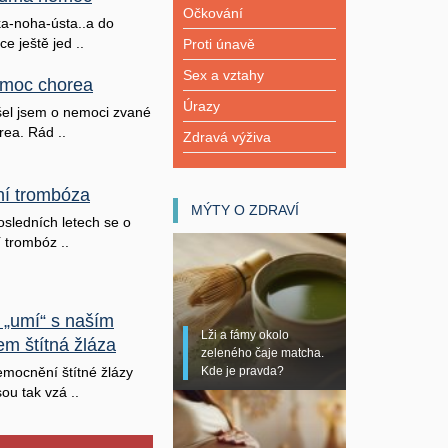
Očkování
a-noha-ústa..a do
ice ještě jed ..
Proti únavě
Sex a vztahy
moc chorea
Úrazy
šel jsem o nemoci zvané
rea. Rád ..
Zdravá výživa
lní trombóza
MÝTY O ZDRAVÍ
osledních letech se o
í trombóz ..
 „umí“ s naším
Lži a fámy okolo
em štítná žláza
zeleného čaje matcha.
Kde je pravda?
mocnění štítné žlázy
sou tak vzá ..