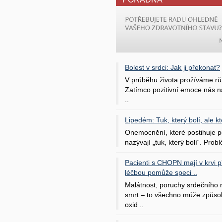
Bolest v srdci: Jak ji překonat?
V průběhu života prožíváme rů
Zatímco pozitivní emoce nás na
..
Lipedém: Tuk, který bolí, ale kt
Onemocnění, které postihuje po
nazývají „tuk, který bolí“. Probl
Pacienti s CHOPN mají v krvi pří
léčbou pomůže speci ..
Malátnost, poruchy srdečního
smrt – to všechno může způso
oxid ..