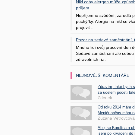
Nikl coby alergen může způsob
průjem
Nepříjemné svědění, zarudlá p
puchýřky. Alergie na nikl se v
projevit ..
Pozor na sedavé zaměstnání, tr
Mnoho lidí svůj pracovní den d
Sedavé zaměstnání ale sebou 
zdravotních riz ..
NEJNOVĚJŠÍ KOMENTÁŘE
Zdravím, také bych 
za účelem početí bílé
Zdenek
Od roku 2014 mám d
Meniér občas mám nes
Zuzana Větrovcová
Ahoj se Karolína a c
jsem po krvácení do 