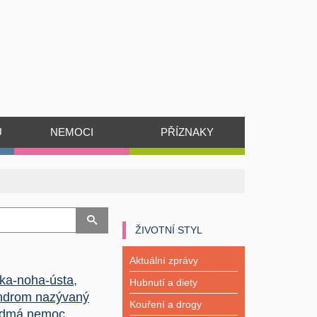
Ů
NEMOCI
PŘÍZNAKY
ŽIVOTNÍ STYL
Aktuální zprávy
ka-noha-ústa,
Hubnutí a diety
ndrom nazývaný
Kouření a drogy
dmá nemoc