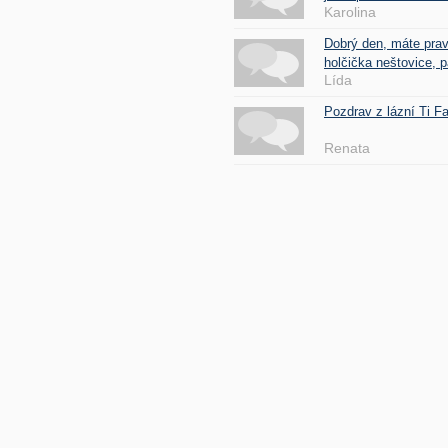
Karolina
Dobrý den, máte pra
holčička neštovice, pa
Lída
Pozdrav z lázní Ti 
Renata