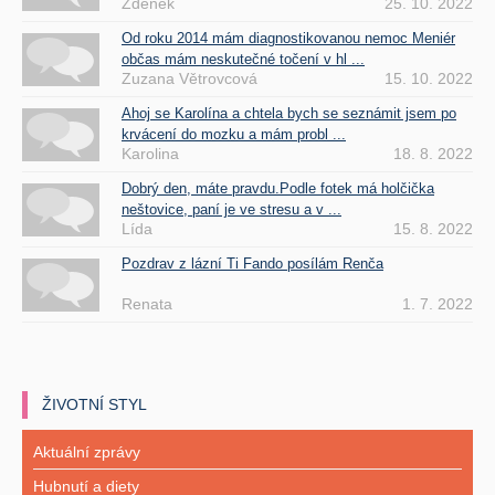
Zdenek
25. 10. 2022
Od roku 2014 mám diagnostikovanou nemoc Meniér
občas mám neskutečné točení v hl ...
Zuzana Větrovcová
15. 10. 2022
Ahoj se Karolína a chtela bych se seznámit jsem po
krvácení do mozku a mám probl ...
Karolina
18. 8. 2022
Dobrý den, máte pravdu.Podle fotek má holčička
neštovice, paní je ve stresu a v ...
Lída
15. 8. 2022
Pozdrav z lázní Ti Fando posílám Renča
Renata
1. 7. 2022
ŽIVOTNÍ STYL
Aktuální zprávy
Hubnutí a diety