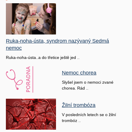
Ruka-noha-ústa, syndrom nazývaný Sedmá
nemoc
Ruka-noha-ústa..a do třetice ještě jed ..
Nemoc chorea
Slyšel jsem o nemoci zvané
chorea. Rád ..
Žilní trombóza
V posledních letech se o žilní
trombóz ..