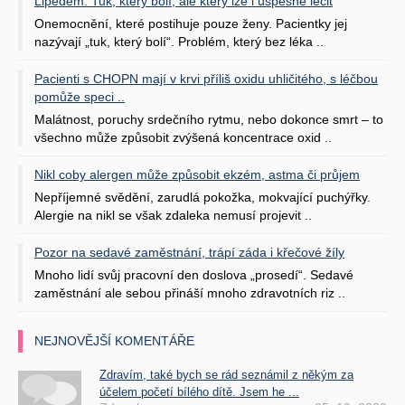
Lipedém: Tuk, který bolí, ale který lze i úspěšně léčit
Onemocnění, které postihuje pouze ženy. Pacientky jej
nazývají „tuk, který bolí“. Problém, který bez léka ..
Pacienti s CHOPN mají v krvi příliš oxidu uhličitého, s léčbou
pomůže speci ..
Malátnost, poruchy srdečního rytmu, nebo dokonce smrt – to
všechno může způsobit zvýšená koncentrace oxid ..
Nikl coby alergen může způsobit ekzém, astma či průjem
Nepříjemné svědění, zarudlá pokožka, mokvající puchýřky.
Alergie na nikl se však zdaleka nemusí projevit ..
Pozor na sedavé zaměstnání, trápí záda i křečové žíly
Mnoho lidí svůj pracovní den doslova „prosedí“. Sedavé
zaměstnání ale sebou přináší mnoho zdravotních riz ..
NEJNOVĚJŠÍ KOMENTÁŘE
Zdravím, také bych se rád seznámil z někým za
účelem početí bílého dítě. Jsem he ...