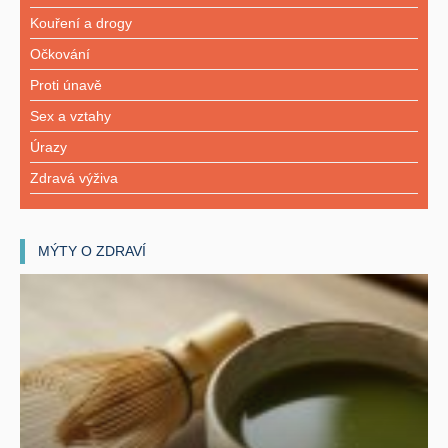
Kouření a drogy
Očkování
Proti únavě
Sex a vztahy
Úrazy
Zdravá výživa
MÝTY O ZDRAVÍ