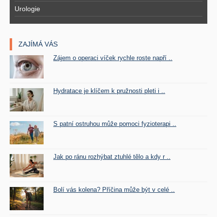
Urologie
ZAJÍMÁ VÁS
Zájem o operaci víček rychle roste napří ..
Hydratace je klíčem k pružnosti pleti i ..
S patní ostruhou může pomoci fyzioterapi ..
Jak po ránu rozhýbat ztuhlé tělo a kdy r ..
Bolí vás kolena? Příčina může být v celé ..