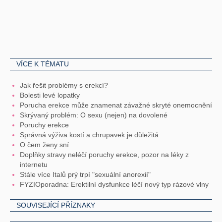
VÍCE K TÉMATU
Jak řešit problémy s erekcí?
Bolesti levé lopatky
Porucha erekce může znamenat závažné skryté onemocnění
Skrývaný problém: O sexu (nejen) na dovolené
Poruchy erekce
Správná výživa kostí a chrupavek je důležitá
O čem ženy sní
Doplňky stravy neléčí poruchy erekce, pozor na léky z
internetu
Stále více Italů prý trpí "sexuální anorexií"
FYZIOporadna: Erektilní dysfunkce léčí nový typ rázové vlny
SOUVISEJÍCÍ PŘÍZNAKY