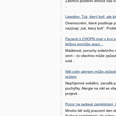
Zatímco pozitivní emoce nás na
..
Lipedém: Tuk, který bolí, ale kt
Onemocnění, které postihuje po
nazývají „tuk, který bolí“. Probl
Pacienti s CHOPN mají v krvi pří
léčbou pomůže speci ..
Malátnost, poruchy srdečního
smrt – to všechno může způso
oxid ..
Nikl coby alergen může způsob
průjem
Nepříjemné svědění, zarudlá p
puchýřky. Alergie na nikl se v
projevit ..
Pozor na sedavé zaměstnání, tr
Mnoho lidí svůj pracovní den d
Sedavé zaměstnání ale sebou 