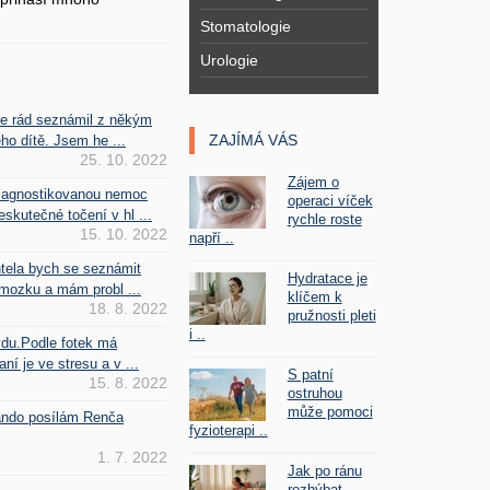
Stomatologie
Urologie
se rád seznámil z někým
ZAJÍMÁ VÁS
ho dítě. Jsem he ...
25. 10. 2022
Zájem o
iagnostikovanou nemoc
operaci víček
kutečné točení v hl ...
rychle roste
15. 10. 2022
napří ..
htela bych se seznámit
Hydratace je
mozku a mám probl ...
klíčem k
18. 8. 2022
pružnosti pleti
i ..
vdu.Podle fotek má
ní je ve stresu a v ...
S patní
15. 8. 2022
ostruhou
může pomoci
Fando posílám Renča
fyzioterapi ..
1. 7. 2022
Jak po ránu
rozhýbat