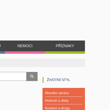
Ů
NEMOCI
PŘÍZNAKY
ŽIVOTNÍ STYL
Aktuální zprávy
Hubnutí a diety
Kouření a drogy