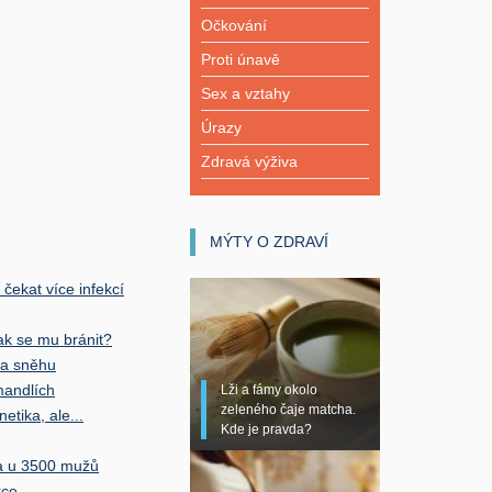
Očkování
Proti únavě
Sex a vztahy
Úrazy
Zdravá výživa
MÝTY O ZDRAVÍ
čekat více infekcí
ak se mu bránit?
 na sněhu
mandlích
Lži a fámy okolo
zeleného čaje matcha.
etika, ale...
Kde je pravda?
na u 3500 mužů
kce