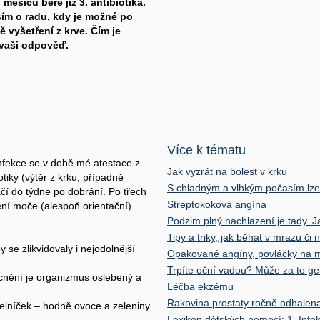
ěsíců bere již 3. antibiotika.
sím o radu, kdy je možné po
 vyšetření z krve. Čím je
 vaši odpověď.
Více k tématu
nfekce se v době mé atestace z
Jak vyzrát na bolest v krku
otiky (výtěr z krku, případně
S chladným a vlhkým počasím lze 
čí do týdne po dobrání. Po třech
Streptokoková angína
ení moče (alespoň orientační).
Podzim plný nachlazení je tady. J
Tipy a triky, jak běhat v mrazu či
 se zlikvidovaly i nejodolnější
Opakované angíny, povláčky na 
Trpíte oční vadou? Může za to gen
nění je organizmus oslebený a
Léčba ekzému
Rakovina prostaty ročně odhale
elníček – hodně ovoce a zeleniny
Lexikon dětských nemocí: 1. Infe