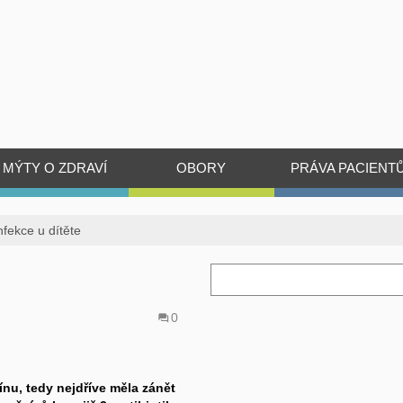
MÝTY O ZDRAVÍ
OBORY
PRÁVA PACIENT
fekce u dítěte
0
nu, tedy nejdříve měla zánět