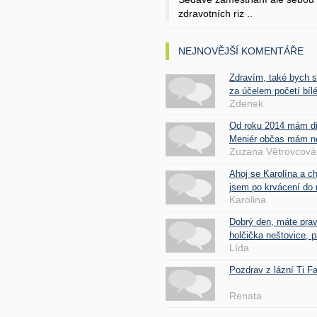
zdravotních riz ..
NEJNOVĚJŠÍ KOMENTÁŘE
Zdravím, také bych 
za účelem početí bílé
Zdenek
Od roku 2014 mám d
Meniér občas mám nes
Zuzana Větrovcová
Ahoj se Karolína a c
jsem po krvácení do 
Karolina
Dobrý den, máte pra
holčička neštovice, pa
Lída
Pozdrav z lázní Ti 
Renata