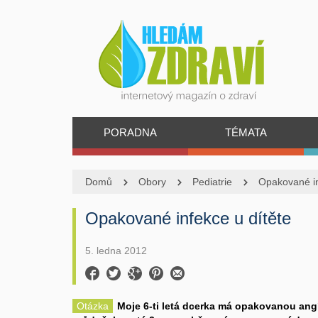
PORADNA
TÉMATA
Domů
Obory
Pediatrie
Opakované in
Opakované infekce u dítěte
5. ledna 2012
Otázka
Moje 6-ti letá dcerka má opakovanou angí