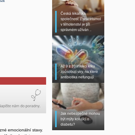
Česká lékařská
společnost: Paracetamol
v těhotenství je při
správném užíván ..
Až 9 z 10 infekcí krku
způsobují viry, na které
antibiotika nefungují
Jak nebezpečné mohou
být mýty kolující o
diabetu?
zné emocionální stavy.