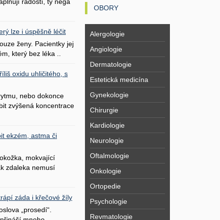
plňují radostí, ty nega
OBORY
erý lze i úspěšně léčit
Alergologie
uze ženy. Pacientky jej
Angiologie
ém, který bez léka ..
Dermatologie
liš oxidu uhličitého, s
Estetická medicína
Gynekologie
 rytmu, nebo dokonce
bit zvýšená koncentrace
Chirurgie
Kardiologie
it ekzém, astma či
Neurologie
Oftalmologie
okožka, mokvající
šak zdaleka nemusí
Onkologie
Ortopedie
ápí záda i křečové žíly
Psychologie
oslova „prosedí“.
Revmatologie
přináší mnoho