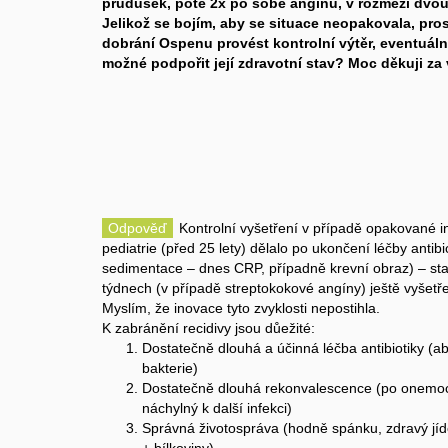
průdušek, poté 2x po sobě angínu, v rozmezí dvou m
Jelikož se bojím, aby se situace neopakovala, pro
dobrání Ospenu provést kontrolní výtěr, eventuálně
možné podpořit její zdravotní stav? Moc děkuji za
Odpověď
Kontrolní vyšetření v případě opakované i
pediatrie (před 25 lety) dělalo po ukončení léčby antibi
sedimentace – dnes CRP, případně krevní obraz) – sta
týdnech (v případě streptokokové angíny) ještě vyšetř
Myslím, že inovace tyto zvyklosti nepostihla.
K zabránění recidivy jsou důežité:
Dostatečně dlouhá a účinná léčba antibiotiky (aby
bakterie)
Dostatečně dlouhá rekonvalescence (po onemoc
náchylný k další infekci)
Správná životospráva (hodně spánku, zdravý jíd