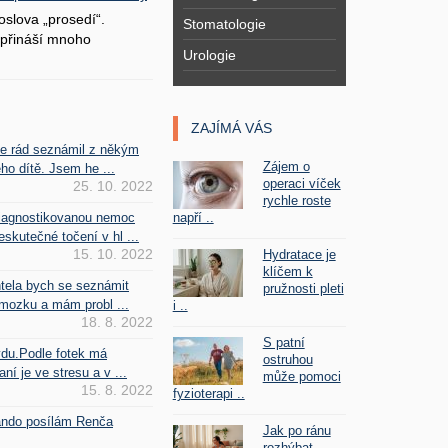
oslova „prosedí“.
Stomatologie
přináší mnoho
Urologie
ZAJÍMÁ VÁS
se rád seznámil z někým
Zájem o
ho dítě. Jsem he ...
operaci víček
25. 10. 2022
rychle roste
napří ..
iagnostikovanou nemoc
kutečné točení v hl ...
15. 10. 2022
Hydratace je
klíčem k
htela bych se seznámit
pružnosti pleti
mozku a mám probl ...
i ..
18. 8. 2022
S patní
vdu.Podle fotek má
ostruhou
ní je ve stresu a v ...
může pomoci
15. 8. 2022
fyzioterapi ..
Fando posílám Renča
Jak po ránu
rozhýbat