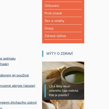
Očkování
Proti únavě
Sex a vztahy
Úrazy
Zdravá výživa
MÝTY O ZDRAVÍ
dne astmatu
hiale)
látorem jej používá
vrozené alergie (atopie)
Lži a fámy okolo
zeleného čaje matcha.
Kde je pravda?
ergiemi dýchacího ústrojí
ou