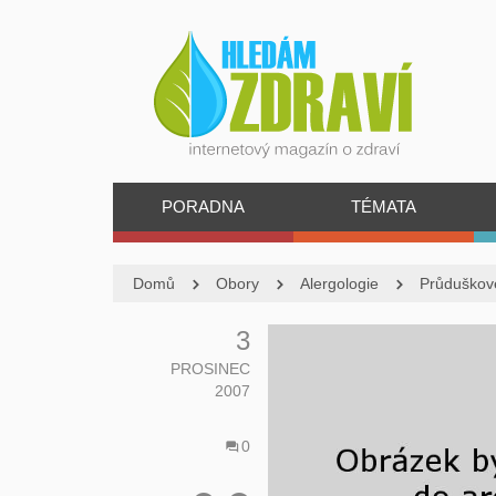
PORADNA
TÉMATA
Domů
Obory
Alergologie
Průduškov
3
PROSINEC
2007
0