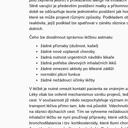
jsou zejména jedinci s prokázanou alergií na inhalačn
Silně varující je především postižení matky a přítomno
době se zdůrazňuje teorie jednotného postižení jak hor
které se může projevit různými způsoby. Podkladem 
reaktivita, jejíž podklad lze spatřovat v zánětu sliznice
dolních.
Čeho lze dosáhnout správnou léčbou astmatu:
žádné příznaky (dušnost, kašel)
žádné nové vzplanutí choroby
žádná nutnost urgentních návštěv lékaře
žádná potřeba úlevových inhalačních léků
žádné omezení aktivity po tělesné zátěži
normální plicní funkce
žádné nežádoucí účinky léčby
V léčbě je nutné omezit kontakt pacienta se známým a
Léky však lze ovlivnit mechanismus vzniku projevů, ted
cest. V současnosti již nikdo nezpochybňuje význam inha
transport léčiva přímo tam, kde má působit. Vdechnutí
na sliznici dýchacích cest. Tím se vyhneme nežádoucí
inhalační léčbu se nyní používají přípravky, které udrž
bronchodilatancia i tzv. kortikosteroidy, které tlumí c