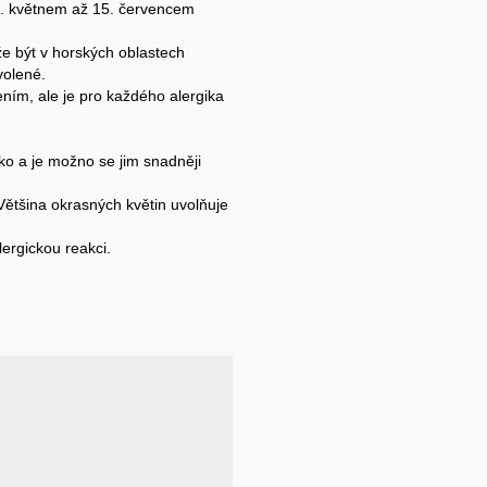
 15. květnem až 15. červencem
 být v horských oblastech
volené.
ením, ale je pro každého alergika
eko a je možno se jim snadněji
Většina okrasných květin uvolňuje
ergickou reakci.