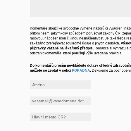
Komentáře slouží ke svobodné výměně názorů či vyjádření názo
přitom nesmí jakýmkoliv způsobem porušovat zákony ČR, zejm
rasovou, náboženskou či jinou nesnášenlivost. Je také třeba resp
zakázáno zveřejňovat soukromé údaje o jiných osobách.
Výslo
přípravky vázané na lékařský předpis.
Redakce si vyhrazuje 
odstranit komentáře, které porušují výše uvedená pravidla.
Do komentářů prosím nevkládejte dotazy ohledně zdravotního
můžete se zeptat v sekci
PORADNA
.
Děkujeme za pochopení