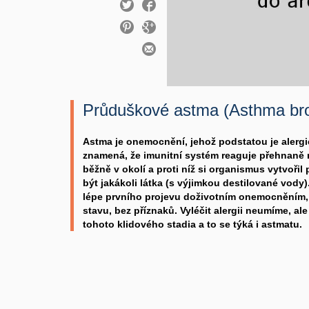
Průduškové astma (Asthma bro
Astma je onemocnění, jehož podstatou je alergic
znamená, že imunitní systém reaguje přehnaně n
běžně v okolí a proti níž si organismus vytvořil
být jakákoli látka (s výjimkou destilované vody).
lépe prvního projevu doživotním onemocněním, 
stavu, bez příznaků. Vyléčit alergii neumíme, 
tohoto klidového stadia a to se týká i astmatu.