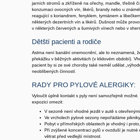
jarních stromů a zkříženě na ořechy, mandle, třešně či
konzumaci ovocných vín, likérů, brandy nebo u známé
reagující s koriandrem, fenyklem, tymiánem a libečkem 
některých dezertních vín a likérů. Dušnost může provo
v některých červených a šumivých vínech nebo v sherr
Dětští pacienti a rodiče
Astma není banální onemocnění, ale to neznamená, že
překážku v běžných aktivitách (v klidovém období). Vho
pacient by si ze své choroby také neměl udělat „výhodu
neoblíbených činností.
RADY PRO PYLOVÉ ALERGIKY:
Vyloučit úplně kontakt s pyly není samozřejmě možné.
expozici omezit:
V sezoně není vhodné jezdit v autě s otevřenými
Ve vrcholech pylové sezony nepořádáme piknik
Pobyt v přímořských oblastech je vhodný i proto
Při zvýšené koncentraci pylů v ovzduší je nutné om
větrat před vedlejší místnost.