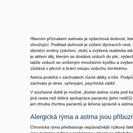
Hlavním příznakem astmatu je výdechová dušnost, kte
ohrožující. Podklad dušnosti je zúžení dýchacích cest, 
slizniční změny (zduření, otok) a zvýšená reaktivita st
je aktivní děj, kterým se dostává vzduch do plic, výdech
takže vzduch se sníženým množstvím kyslíku a zvýše
zůstává v plicích a brání vstupu vzduchu čerstvému.
Astma probíhá v záchvatech různé délky a tíže. Podp
záchvatu je stres, vyčerpání, psychická zátěž.
V současné době je možné „dostat astma zcela pod kon
jiná cesta než dobrá spolupráce pacienta (jeho rodičů)
jen zhruba čtvrtina pacientů je léčena správně a astm
Alergická rýma a astma jsou příbuz
Chronická rýma představuje nejzávažnější rizikový fak