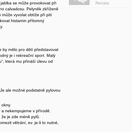
Renata
 jablka se může provokovat při
ho calvadosu. Pelyněk zkříženě
může vyvolat obtíže při pití
kovat histamin přítomný
y.
 by mělo pro dětí představovat
dný je i rekreační sport. Malý
“, která mu přináší úlevu od
 Je ale možné podstatně pylovou
 okny.
y a nekempujeme v přírodě.
, že je zde méně pylů.
ezit větrání, ev. je-li to nutné,