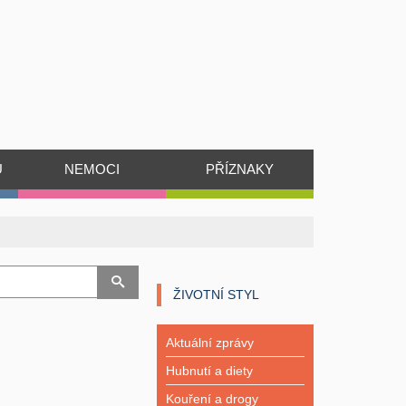
Ů
NEMOCI
PŘÍZNAKY
ŽIVOTNÍ STYL
Aktuální zprávy
Hubnutí a diety
Kouření a drogy