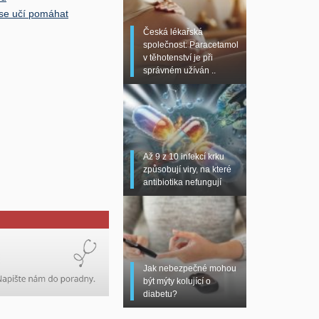
i se učí pomáhat
Česká lékařská
společnost: Paracetamol
v těhotenství je při
správném užíván ..
Až 9 z 10 infekcí krku
způsobují viry, na které
antibiotika nefungují
Jak nebezpečné mohou
být mýty kolující o
diabetu?