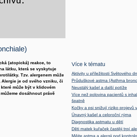
nchiale)
ká (atopická) reakce, to
Více k tématu
a látku, která se vyskytuje
Aktivity u příležitosti Světového 
 protilátky. Tzv. alergenem může
Průduškové astma (Asthma bronc
 Alergie je od svého vzniku, či
které může být v klidovém
Neustálý kašel a další potíže
ale můžeme dosáhnout právě
Více než polovina pacientů s inha
špatně
Kočky a psi snižují riziko projevů 
Únavný kašel a celoroční rýma
Diagnostika astmatu u dětí
Děti matek kuřaček častěji trpí al
Mějte astma a alergii pod kontrol