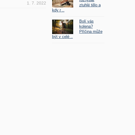
1. 7. 2022
ztuhlé tělo a
kdy r ..
Bolí vás
kolena?
Příčina může
být v celé ..