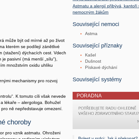
Astmatu a alergií přibývá, kantoř
nemocným žákům
Související nemoci
Astma
rá může být od mírné až po život
Související příznaky
na kterém se podílejí zánětlivé
ěn (stažení) dýchacích cest. Vdech
Kašel
 je pasivní (má menší „sílu“),
Dušnost
ním množstvím oxidu uhlíku
Pískavé dýchání
Související systémy
ůrnými mechanismy pro rozvoj
PORADNA
trolu“. K tomuto cíli však nevede
 a lékaře – alergologa. Bohužel
a pro ně nepředstavuje omezení.
né choroby
tor pro vznik astmatu. Ohroženi
Bolest v srdci: Jak ji překonat?