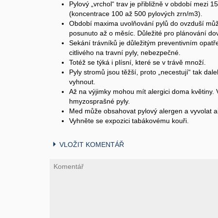
Pylový „vrchol“ trav je přibližně v období mezi
(koncentrace 100 až 500 pylových zrn/m3).
Období maxima uvolňování pylů do ovzduší může
posunuto až o měsíc. Důležité pro plánování do
Sekání trávníků je důležitým preventivním opatř
citlivého na travní pyly, nebezpečné.
Totéž se týká i plísní, které se v trávě množí.
Pyly stromů jsou těžší, proto „necestují“ tak dal
vyhnout.
Až na výjimky mohou mít alergici doma květiny. 
hmyzosprašné pyly.
Med může obsahovat pylový alergen a vyvolat al
Vyhněte se expozici tabákovému kouři.
VLOŽIT KOMENTÁŘ