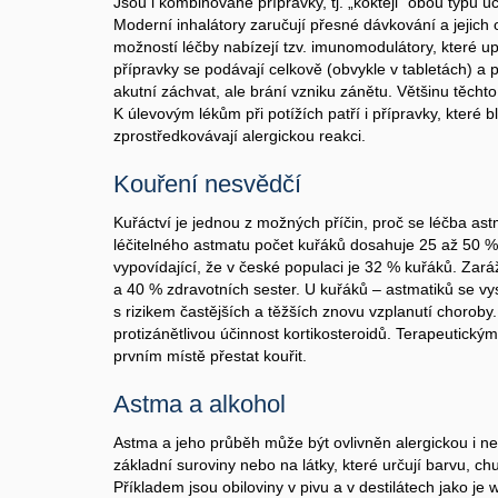
Jsou i kombinované přípravky, tj. „koktejl“ obou typů ú
Moderní inhalátory zaručují přesné dávkování a jejich 
možností léčby nabízejí tzv. imunomodulátory, které upr
přípravky se podávají celkově (obvykle v tabletách) a p
akutní záchvat, ale brání vzniku zánětu. Většinu těcht
K úlevovým lékům při potížích patří i přípravky, které b
zprostředkovávají alergickou reakci.
Kouření nesvědčí
Kuřáctví je jednou z možných příčin, proč se léčba as
léčitelného astmatu počet kuřáků dosahuje 25 až 50 %! 
vypovídající, že v české populaci je 32 % kuřáků. Zaráž
a 40 % zdravotních sester. U kuřáků – astmatiků se vy
s rizikem častějších a těžších znovu vzplanutí choroby
protizánětlivou účinnost kortikosteroidů. Terapeutick
prvním místě přestat kouřit.
Astma a alkohol
Astma a jeho průběh může být ovlivněn alergickou i ne
základní suroviny nebo na látky, které určují barvu, c
Příkladem jsou obiloviny v pivu a v destilátech jako je