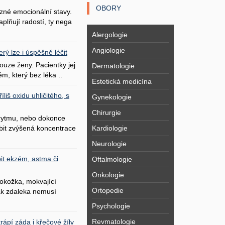
OBORY
zné emocionální stavy.
plňují radostí, ty nega
Alergologie
Angiologie
erý lze i úspěšně léčit
uze ženy. Pacientky jej
Dermatologie
ém, který bez léka ..
Estetická medicína
liš oxidu uhličitého, s
Gynekologie
Chirurgie
 rytmu, nebo dokonce
Kardiologie
bit zvýšená koncentrace
Neurologie
it ekzém, astma či
Oftalmologie
Onkologie
okožka, mokvající
Ortopedie
šak zdaleka nemusí
Psychologie
Revmatologie
ápí záda i křečové žíly