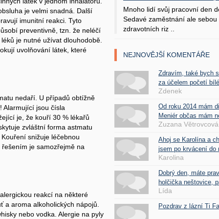
činných látek v jednom inhalátoru.
Mnoho lidí svůj pracovní den d
obsluha je velmi snadná. Další
Sedavé zaměstnání ale sebou 
avují imunitní reakci. Tyto
zdravotních riz ..
ůsobí preventivně, tzn. že neléčí
o léků je nutné užívat dlouhodobě.
lokují uvolňování látek, které
NEJNOVĚJŠÍ KOMENTÁŘE
Zdravím, také bych 
za účelem početí bílé
Zdenek
tmatu nedaří. U případů obtížně
Od roku 2014 mám d
Alarmující jsou čísla
Meniér občas mám nes
ející je, že kouří 30 % lékařů
Zuzana Větrovcová
skytuje zvláštní forma astmatu
. Kouření snižuje léčebnou
Ahoj se Karolína a c
ým řešením je samozřejmě na
jsem po krvácení do 
Karolina
Dobrý den, máte pra
holčička neštovice, pa
Lída
alergickou reakcí na některé
huť a aroma alkoholických nápojů.
Pozdrav z lázní Ti 
 whisky nebo vodka. Alergie na pyly