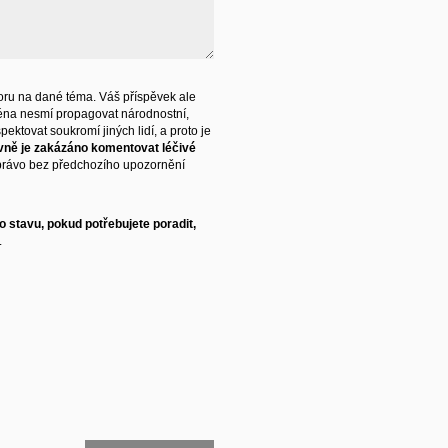
ru na dané téma. Váš příspěvek ale
éna nesmí propagovat národnostní,
ektovat soukromí jiných lidí, a proto je
vně je zakázáno komentovat léčivé
právo bez předchozího upozornění
 stavu, pokud potřebujete poradit,
.