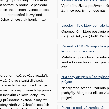
í alergeny a rodinným výskytem.
st astmatu v rodině. V poslední
V průběhu života prožíváme rů
ních, tak dolních dýchacích cest,
Zatímco pozitivní emoce nás na
obou onemocnění je zvýšená
..
 dýchacích cest jak horních, tak
Lipedém: Tuk, který bolí, ale kt
Onemocnění, které postihuje po
nazývají „tuk, který bolí“. Probl
Pacienti s CHOPN mají v krvi pří
léčbou pomůže speci ..
Malátnost, poruchy srdečního
smrt – to všechno může způso
oxid ..
lergenem, což se vždy nezdaří.
Nikl coby alergen může způsob
y zánětu ve sliznici dýchacích
průjem
lační léčby, jejíž předností je
Nepříjemné svědění, zarudlá p
m se dostávají účinné látky přímo
puchýřky. Alergie na nikl se v
m účinkům celkové léčby. Pro
projevit ..
ují průchodné dýchací cesty tzv.
horobný zánět v dýchacích cestách.
Pozor na sedavé zaměstnání, tr