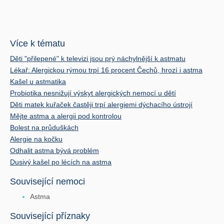
Více k tématu
Děti "přilepené" k televizi jsou prý náchylnější k astmatu
Lékař: Alergickou rýmou trpí 16 procent Čechů, hrozí i astma
Kašel u astmatika
Probiotika nesnižují výskyt alergických nemocí u dětí
Děti matek kuřaček častěji trpí alergiemi dýchacího ústrojí
Mějte astma a alergii pod kontrolou
Bolest na průduškách
Alergie na kočku
Odhalit astma bývá problém
Dusivý kašel po lécích na astma
Související nemoci
Astma
Související příznaky