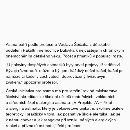
Astma patří podle profesora Václava Špičáka z dětského
oddělení Fakultní nemocnice Bulovka k nejčastějším chronickým
onemocněním dětského věku. Počet astmatiků v populaci roste.
„U poloviny dospělých astmatiků byly první projevy již v dětství.
Bývají různorodé: může to být jen dráždivý noční kašel, kašel po
námaze či kašel v záchvatech doprovázený hvízdavým
zvukem,“ upozornil profesor.
Česká iniciativa pro astma má pro letošní rok od ministerstva
školství akreditaci ke školení učitelů mateřských, základních
a středních škol o alergii a astmatu. „V Projektu 7A = 7krát
o alergii a astmatu, který je celosvětově unikátní, školíme učitele
teoreticky i prakticky v tom, jak poznat ve škole alergika, jak se
k němu chovat a jak reagovat při vzniku náhlých alergických
reakcí a příznaků astmatu,“ řekl profesor.