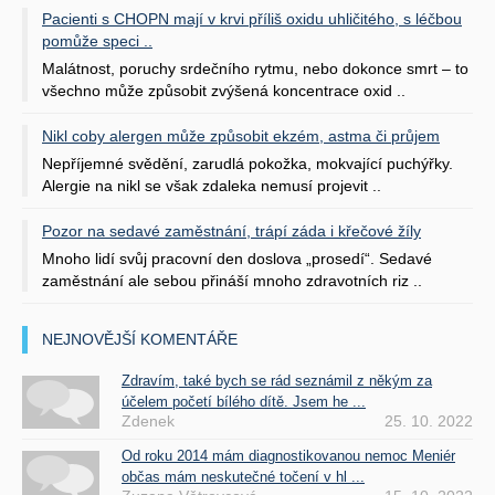
Pacienti s CHOPN mají v krvi příliš oxidu uhličitého, s léčbou
pomůže speci ..
Malátnost, poruchy srdečního rytmu, nebo dokonce smrt – to
všechno může způsobit zvýšená koncentrace oxid ..
Nikl coby alergen může způsobit ekzém, astma či průjem
Nepříjemné svědění, zarudlá pokožka, mokvající puchýřky.
Alergie na nikl se však zdaleka nemusí projevit ..
Pozor na sedavé zaměstnání, trápí záda i křečové žíly
Mnoho lidí svůj pracovní den doslova „prosedí“. Sedavé
zaměstnání ale sebou přináší mnoho zdravotních riz ..
NEJNOVĚJŠÍ KOMENTÁŘE
Zdravím, také bych se rád seznámil z někým za
účelem početí bílého dítě. Jsem he ...
Zdenek
25. 10. 2022
Od roku 2014 mám diagnostikovanou nemoc Meniér
občas mám neskutečné točení v hl ...