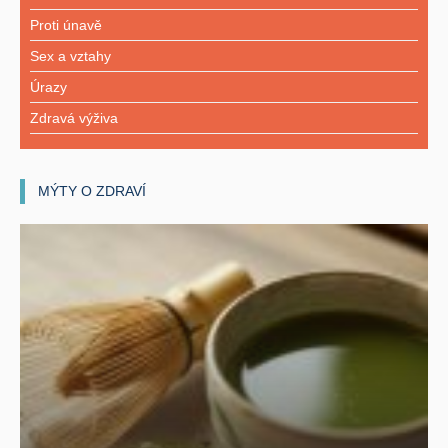
Proti únavě
Sex a vztahy
Úrazy
Zdravá výživa
MÝTY O ZDRAVÍ