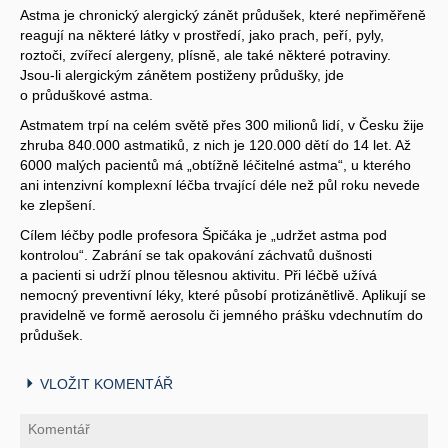
Astma je chronický alergický zánět průdušek, které nepřiměřeně
reagují na některé látky v prostředí, jako prach, peří, pyly,
roztoči, zvířecí alergeny, plísně, ale také některé potraviny.
Jsou-li alergickým zánětem postiženy průdušky, jde
o průduškové astma.
Astmatem trpí na celém světě přes 300 milionů lidí, v Česku žije
zhruba 840.000 astmatiků, z nich je 120.000 dětí do 14 let. Až
6000 malých pacientů má „obtížně léčitelné astma“, u kterého
ani intenzivní komplexní léčba trvající déle než půl roku nevede
ke zlepšení.
Cílem léčby podle profesora Špičáka je „udržet astma pod
kontrolou“. Zabrání se tak opakování záchvatů dušnosti
a pacienti si udrží plnou tělesnou aktivitu. Při léčbě užívá
nemocný preventivní léky, které působí protizánětlivě. Aplikují se
pravidelně ve formě aerosolu či jemného prášku vdechnutím do
průdušek.
VLOŽIT KOMENTÁŘ