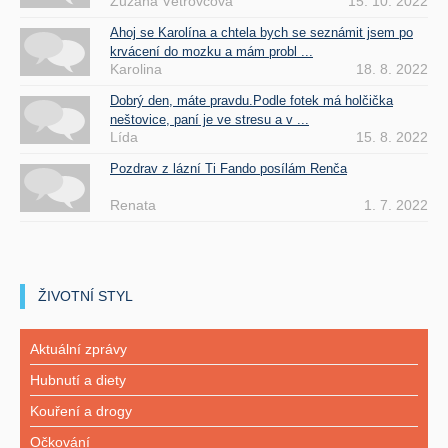
Zuzana Větrovcová
15. 10. 2022
Ahoj se Karolína a chtela bych se seznámit jsem po
krvácení do mozku a mám probl ...
Karolina
18. 8. 2022
Dobrý den, máte pravdu.Podle fotek má holčička
neštovice, paní je ve stresu a v ...
Lída
15. 8. 2022
Pozdrav z lázní Ti Fando posílám Renča
Renata
1. 7. 2022
ŽIVOTNÍ STYL
Aktuální zprávy
Hubnutí a diety
Kouření a drogy
Očkování