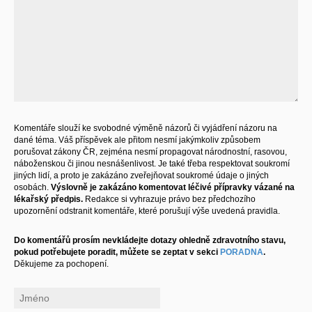
Komentáře slouží ke svobodné výměně názorů či vyjádření názoru na
dané téma. Váš příspěvek ale přitom nesmí jakýmkoliv způsobem
porušovat zákony ČR, zejména nesmí propagovat národnostní, rasovou,
náboženskou či jinou nesnášenlivost. Je také třeba respektovat soukromí
jiných lidí, a proto je zakázáno zveřejňovat soukromé údaje o jiných
osobách.
Výslovně je zakázáno komentovat léčivé přípravky vázané na
lékařský předpis.
Redakce si vyhrazuje právo bez předchozího
upozornění odstranit komentáře, které porušují výše uvedená pravidla.
Do komentářů prosím nevkládejte dotazy ohledně zdravotního stavu,
pokud potřebujete poradit, můžete se zeptat v sekci
PORADNA
.
Děkujeme za pochopení.