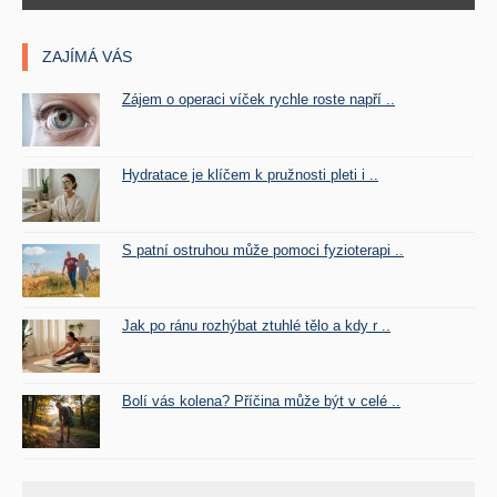
ZAJÍMÁ VÁS
Zájem o operaci víček rychle roste napří ..
Hydratace je klíčem k pružnosti pleti i ..
S patní ostruhou může pomoci fyzioterapi ..
Jak po ránu rozhýbat ztuhlé tělo a kdy r ..
Bolí vás kolena? Příčina může být v celé ..