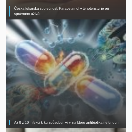
Česká lékařská společnost: Paracetamol v těhotenství je při
správném užíván ..
Až 9 z 10 infekcí krku způsobují viry, na které antibiotika nefungují