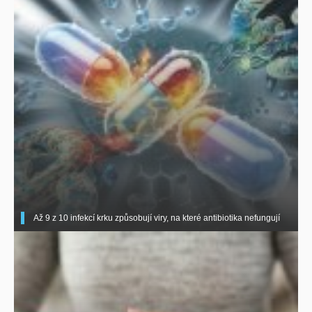
Až 9 z 10 infekcí krku způsobují viry, na které antibiotika nefungují