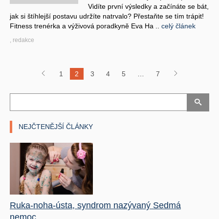
Vidíte první výsledky a začínáte se bát,
jak si štíhlejší postavu udržíte natrvalo? Přestaňte se tím trápit!
Fitness trenérka a výživová poradkyně Eva Ha ..
celý článek
, redakce
1
2
3
4
5
…
7
NEJČTENĚJŠÍ ČLÁNKY
Ruka-noha-ústa, syndrom nazývaný Sedmá
nemoc