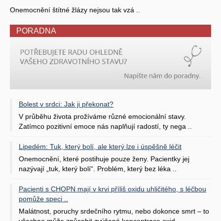
Onemocnění štítné žlázy nejsou tak vzá ..
PORADNA
Bolest v srdci: Jak ji překonat?
V průběhu života prožíváme různé emocionální stavy.
Zatímco pozitivní emoce nás naplňují radostí, ty nega ..
Lipedém: Tuk, který bolí, ale který lze i úspěšně léčit
Onemocnění, které postihuje pouze ženy. Pacientky jej
nazývají „tuk, který bolí“. Problém, který bez léka ..
Pacienti s CHOPN mají v krvi příliš oxidu uhličitého, s léčbou
pomůže speci ..
Malátnost, poruchy srdečního rytmu, nebo dokonce smrt – to
všechno může způsobit zvýšená koncentrace oxid ..