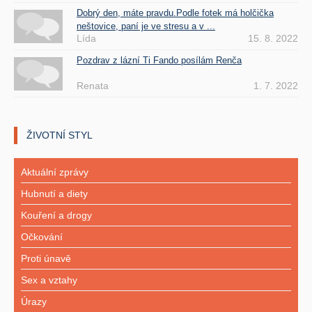
Dobrý den, máte pravdu.Podle fotek má holčička
neštovice, paní je ve stresu a v ...
Lída
15. 8. 2022
Pozdrav z lázní Ti Fando posílám Renča
Renata
1. 7. 2022
ŽIVOTNÍ STYL
Aktuální zprávy
Hubnutí a diety
Kouření a drogy
Očkování
Proti únavě
Sex a vztahy
Úrazy