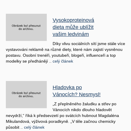
Vysokoproteinová
dieta může ublížit
vašim ledvinám
Díky vlivu sociálních sítí jsme stále více
vystavováni reklamě na různé diety, které nám zajistí vysněnou
postavu. Osobní trenéři, youtubeři, blogeři, influenceři a top
modelky se předhánějí ..
celý článek
Hladovka po
Vánocích? Nesmysl!
„Z přeplněného žaludku a střev po
Vánocích nikdo dlouho hladovět
nevydrží,“ říká k předsevzetí po svátcích hubnout Magdaléna
Mikulandová, výživová poradkyně. „V těle začnou chemicky
působit ..
celý článek