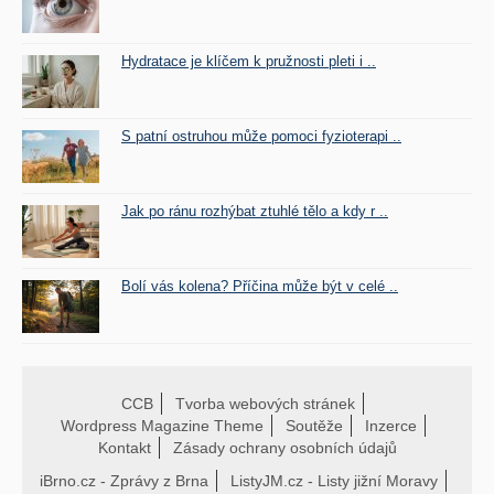
Hydratace je klíčem k pružnosti pleti i ..
S patní ostruhou může pomoci fyzioterapi ..
Jak po ránu rozhýbat ztuhlé tělo a kdy r ..
Bolí vás kolena? Příčina může být v celé ..
CCB
Tvorba webových stránek
Wordpress Magazine Theme
Soutěže
Inzerce
Kontakt
Zásady ochrany osobních údajů
iBrno.cz - Zprávy z Brna
ListyJM.cz - Listy jižní Moravy