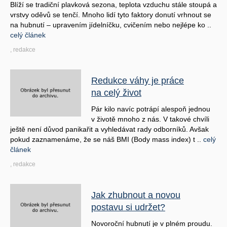
Blíží se tradiční plavková sezona, teplota vzduchu stále stoupá a
vrstvy oděvů se tenčí. Mnoho lidí tyto faktory donutí vrhnout se
na hubnutí – upravením jídelníčku, cvičením nebo nejlépe ko ..
celý článek
, redakce
Redukce váhy je práce
na celý život
Pár kilo navíc potrápí alespoň jednou
v životě mnoho z nás. V takové chvíli
ještě není důvod panikařit a vyhledávat rady odborníků. Avšak
pokud zaznamenáme, že se náš BMI (Body mass index) t ..
celý
článek
, redakce
Jak zhubnout a novou
postavu si udržet?
Novoroční hubnutí je v plném proudu.