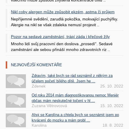
Nikl coby alergen může způsobit ekzém, astma či průjem
Nepříjemné svědění, zarudlá pokožka, mokvající puchýřky.
Alergie na nikl se však zdaleka nemusí projevit ..
Pozor na sedavé zaměstnání, trápí záda i křečové žíly
Mnoho lidí svůj pracovní den doslova „prosedí“. Sedavé
zaměstnání ale sebou přináší mnoho zdravotních riz ..
NEJNOVĚJŠÍ KOMENTÁŘE
Zdravím, také bych se rád seznámil z někým za
účelem početí bílého dítě. Jsem he ...
Zdenek
25. 10. 2022
Od roku 2014 mám diagnostikovanou nemoc Meniér
občas mám neskutečné točení v hl ...
Zuzana Větrovcová
15. 10. 2022
Ahoj se Karolína a chtela bych se seznámit jsem po
krvácení do mozku a mám probl ...
Karolina
18. 8. 2022