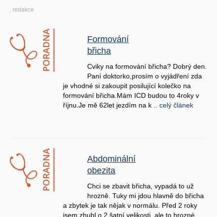
, redakce
Formování
břicha
Cviky na formování břicha? Dobrý den.
Paní doktorko,prosím o vyjádření zda
je vhodné si zakoupit posilující kolečko na
formování břicha.Mám ICD budou to 4roky v
říjnu.Je mě 62let jezdím na k ..
celý článek
Abdominální
obezita
Chci se zbavit břicha, vypadá to už
hrozně. Tuky mi jdou hlavně do břicha
a zbytek je tak nějak v normálu. Před 2 roky
jsem zhubl o 2 šatní velikosti, ale to hrozné