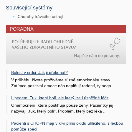
Související systémy
Choroby trávicího ústrojí
PORADNA
Bolest v srdci: Jak ji překonat?
V průběhu života prožíváme různé emocionální stavy.
Zatímco pozitivní emoce nás naplňují radostí, ty nega ..
Lipedém: Tuk, který bolí, ale který lze i úspěšně léčit
Onemocnění, které postihuje pouze ženy. Pacientky jej
nazývají „tuk, který bolí“. Problém, který bez léka ..
Pacienti s CHOPN mají v krvi příliš oxidu uhličitého, s léčbou
pomůže speci ..