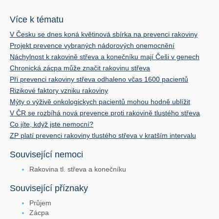
Více k tématu
V Česku se dnes koná květinová sbírka na prevenci rakoviny
Projekt prevence vybraných nádorových onemocnění
Náchylnost k rakovině střeva a konečníku mají Češi v genech
Chronická zácpa může značit rakovinu střeva
Při prevenci rakoviny střeva odhaleno včas 1600 pacientů
Rizikové faktory vzniku rakoviny
Mýty o výživě onkologickych pacientů mohou hodně ublížit
V ČR se rozbíhá nová prevence proti rakovině tlustého střeva
Co jíte, když jste nemocní?
ZP platí prevenci rakoviny tlustého střeva v kratším intervalu
Související nemoci
Rakovina tl. střeva a konečníku
Související příznaky
Průjem
Zácpa