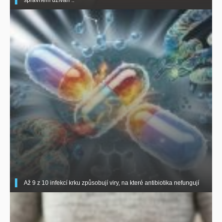
Až 9 z 10 infekcí krku způsobují viry, na které antibiotika nefungují