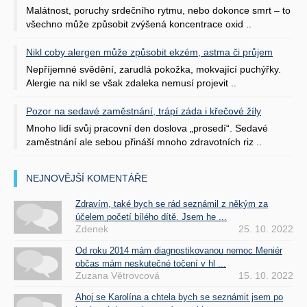
Malátnost, poruchy srdečního rytmu, nebo dokonce smrt – to
všechno může způsobit zvýšená koncentrace oxid ..
Nikl coby alergen může způsobit ekzém, astma či průjem
Nepříjemné svědění, zarudlá pokožka, mokvající puchýřky.
Alergie na nikl se však zdaleka nemusí projevit ..
Pozor na sedavé zaměstnání, trápí záda i křečové žíly
Mnoho lidí svůj pracovní den doslova „prosedí“. Sedavé
zaměstnání ale sebou přináší mnoho zdravotních riz ..
NEJNOVĚJŠÍ KOMENTÁŘE
Zdravím, také bych se rád seznámil z někým za
účelem početí bílého dítě. Jsem he ...
Zdenek
25. 10. 2022
Od roku 2014 mám diagnostikovanou nemoc Meniér
občas mám neskutečné točení v hl ...
Zuzana Větrovcová
15. 10. 2022
Ahoj se Karolína a chtela bych se seznámit jsem po