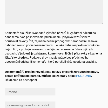
Komentáře slouží ke svobodné výměně názorů či vyjádření názoru na
dané téma. Váš příspěvek ale přitom nesmí jakýmkoliv způsobem
porušovat zákony ČR, zejména nesmí propagovat národnostní, rasovou,
náboženskou či jinou nesnášenlivost. Je také třeba respektovat soukromí
jiných lidí, a proto je zakázáno zveřejňovat soukromé údaje o jiných
osobách.
Výslovně je zakázáno komentovat léčivé přípravky vázané na
lékařský předpis.
Redakce si vyhrazuje právo bez předchozího
upozornění odstranit komentáře, které porušují výše uvedená pravidla.
Do komentářů prosím nevkládejte dotazy ohledně zdravotního stavu,
pokud potřebujete poradit, můžete se zeptat v sekci
PORADNA
.
Děkujeme za pochopení.