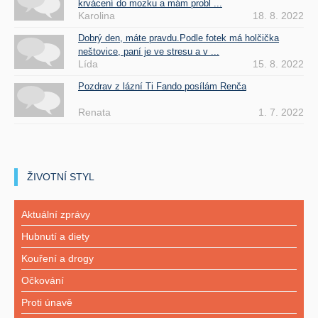
krvácení do mozku a mám probl ...
Karolina
18. 8. 2022
Dobrý den, máte pravdu.Podle fotek má holčička
neštovice, paní je ve stresu a v ...
Lída
15. 8. 2022
Pozdrav z lázní Ti Fando posílám Renča
Renata
1. 7. 2022
ŽIVOTNÍ STYL
Aktuální zprávy
Hubnutí a diety
Kouření a drogy
Očkování
Proti únavě