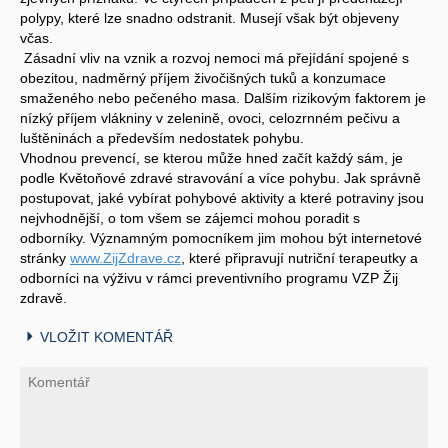
polypy, které lze snadno odstranit. Musejí však být objeveny
včas.
Zásadní vliv na vznik a rozvoj nemoci má přejídání spojené s
obezitou, nadměrný příjem živočišných tuků a konzumace
smaženého nebo pečeného masa. Dalším rizikovým faktorem je
nízký příjem vlákniny v zelenině, ovoci, celozrnném pečivu a
luštěninách a především nedostatek pohybu.
Vhodnou prevencí, se kterou může hned začít každý sám, je
podle Květoňové zdravé stravování a více pohybu. Jak správně
postupovat, jaké vybírat pohybové aktivity a které potraviny jsou
nejvhodnější, o tom všem se zájemci mohou poradit s
odborníky. Významným pomocníkem jim mohou být internetové
stránky
www.ZijZdrave.cz
, které připravují nutriční terapeutky a
odborníci na výživu v rámci preventivního programu VZP Žij
zdravě.
VLOŽIT KOMENTÁŘ