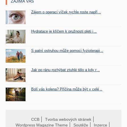
ZAJÍMÁ VÁS
Zájem o operaci víček rychle roste napří ..
Hydratace je klíčem k pružnosti pleti i ..
S patní ostruhou může pomoci fyzioterapi ..
Jak po ránu rozhýbat ztuhlé tělo a kdy r ..
Bolí vás kolena? Příčina může být v celé ..
CCB
Tvorba webových stránek
Wordpress Magazine Theme
Soutěže
Inzerce