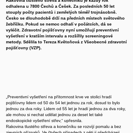
Rakovina tlustého střeva a konečníku je každý rok
odhalena u 7800 Čechů a Češek. Za posledních 50 let
stouply počty pacientů i zemřelých téměř trojnásobně.
Česko se dlouhodobě drží na předních místech světového
žebříčku. Pokud se nemoc odhalí v počátcích, dá se
vyléčit. Zdravotní pojišťovny nyní umožňují preventivní
vyšetření v kratším intervalu a rozšířily screeningové
metody. Sdělila to Tereza Květoňová z Všeobecné zdravotní
pojišťovny (VZP).
„Preventivní vyšetření na přítomnost krve ve stolici hradí
pojišťovny lidem od 50 do 54 let jednou za rok, dosud to bylo
jednou za dva roky. Lidem od 55 let je hradí jednou za dva roky,
ale mohou si nechat udělat jednou za deset let také
endoskopické vyšetření střev,“ upřesnila.
Rakovina tlustého střeva a konečníku se rozvíjí pomalu a bez
zjevných příznaků. Ve čtyřech případech z pěti jí předcházejí