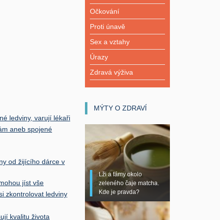
Očkování
Proti únavě
Sex a vztahy
Úrazy
Zdravá výživa
MÝTY O ZDRAVÍ
 ledviny, varují lékaři
nám aneb spojené
y od žijícího dárce v
Lži a fámy okolo
mohou jíst vše
zeleného čaje matcha.
Kde je pravda?
i zkontrolovat ledviny
jí kvalitu života