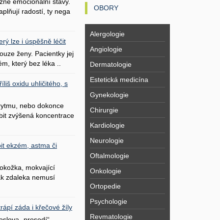
zné emocionální stavy.
OBORY
plňují radostí, ty nega
Alergologie
erý lze i úspěšně léčit
Angiologie
uze ženy. Pacientky jej
ém, který bez léka ..
Dermatologie
Estetická medicína
liš oxidu uhličitého, s
Gynekologie
 rytmu, nebo dokonce
Chirurgie
bit zvýšená koncentrace
Kardiologie
Neurologie
it ekzém, astma či
Oftalmologie
okožka, mokvající
Onkologie
šak zdaleka nemusí
Ortopedie
Psychologie
ápí záda i křečové žíly
Revmatologie
oslova „prosedí“.