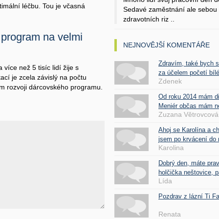
imální léčbu. Tou je včasná
Sedavé zaměstnání ale sebou 
zdravotních riz ..
í program na velmi
NEJNOVĚJŠÍ KOMENTÁŘE
Zdravím, také bych 
ce než 5 tisíc lidí žije s
za účelem početí bílé
cí je zcela závislý na počtu
Zdenek
ším rozvoji dárcovského programu.
Od roku 2014 mám d
Meniér občas mám nes
Zuzana Větrovcová
Ahoj se Karolína a c
jsem po krvácení do 
Karolina
Dobrý den, máte pra
holčička neštovice, pa
Lída
Pozdrav z lázní Ti 
Renata