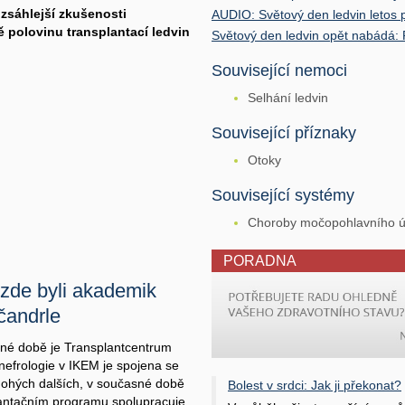
zsáhlejší zkušenosti
AUDIO: Světový den ledvin letos 
ě polovinu transplantací ledvin
Světový den ledvin opět nabádá: 
Související nemoci
Selhání ledvin
Související příznaky
Otoky
Související systémy
Choroby močopohlavního ús
PORADNA
 zde byli akademik
čandrle
sné době je Transplantcentrum
efrologie v IKEM je spojena se
 mnohých dalších, v současné době
Bolest v srdci: Jak ji překonat?
lantačním programu spolupracuje