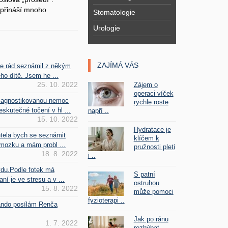
přináší mnoho
Stomatologie
Urologie
ZAJÍMÁ VÁS
se rád seznámil z někým
ho dítě. Jsem he ...
25. 10. 2022
Zájem o
operaci víček
iagnostikovanou nemoc
rychle roste
kutečné točení v hl ...
napří ..
15. 10. 2022
Hydratace je
htela bych se seznámit
klíčem k
mozku a mám probl ...
pružnosti pleti
18. 8. 2022
i ..
vdu.Podle fotek má
S patní
ní je ve stresu a v ...
ostruhou
15. 8. 2022
může pomoci
fyzioterapi ..
Fando posílám Renča
Jak po ránu
1. 7. 2022
rozhýbat