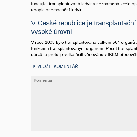
fungující transplantovaná ledvina neznamená zcela opt
terapie onemocnění ledvin.
V České republice je transplantačn
vysoké úrovni
V roce 2008 bylo transplantováno celkem 564 orgánů a ví
funkčním transplantovaným orgánem. Počet transplanta
dárců, a proto je velké úsilí věnováno v IKEM předev
VLOŽIT KOMENTÁŘ