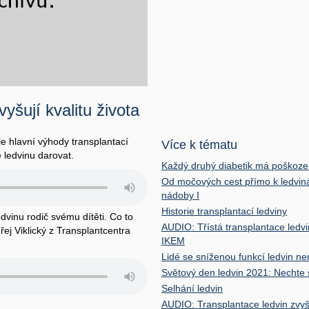
yšují kvalitu života
e hlavní výhody transplantací
Více k tématu
 ledvinu darovat.
Každý druhý diabetik má poškozené
Od močových cest přímo k ledvi
nádoby I
Historie transplantací ledviny
dvinu rodič svému dítěti. Co to
AUDIO: Třístá transplantace ledvin
ej Viklický z Transplantcentra
IKEM
Lidé se sníženou funkcí ledvin ne
Světový den ledvin 2021: Nechte s
Selhání ledvin
AUDIO: Transplantace ledvin zvyšu