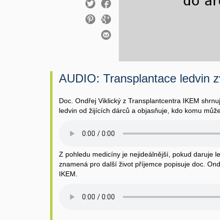
AUDIO: Transplantace ledvin zv
Doc. Ondřej Viklický z Transplantcentra IKEM shrnuj
ledvin od žijících dárců a objasňuje, kdo komu může
Z pohledu medicíny je nejideálnější, pokud daruje le
znamená pro další život příjemce popisuje doc. Ondř
IKEM.