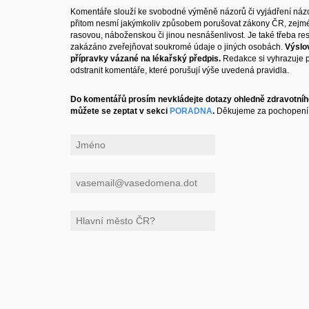
Komentáře slouží ke svobodné výměně názorů či vyjádření názo
přitom nesmí jakýmkoliv způsobem porušovat zákony ČR, zejm
rasovou, náboženskou či jinou nesnášenlivost. Je také třeba resp
zakázáno zveřejňovat soukromé údaje o jiných osobách.
Výslo
přípravky vázané na lékařský předpis.
Redakce si vyhrazuje 
odstranit komentáře, které porušují výše uvedená pravidla.
Do komentářů prosím nevkládejte dotazy ohledně zdravotního
můžete se zeptat v sekci
PORADNA
.
Děkujeme za pochopení