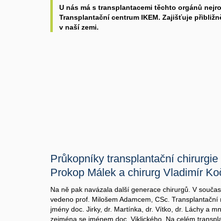
U nás má s transplantacemi těchto orgánů nejro
Transplantační centrum IKEM. Zajišťuje přibližn
v naší zemi.
Průkopníky transplantační chirurgie
Prokop Málek a chirurg Vladimír Ko
Na ně pak navázala další generace chirurgů. V souča
vedeno prof. Milošem Adamcem, CSc. Transplantační n
jmény doc. Jirky, dr. Martínka, dr. Vítko, dr. Láchy a
zejména se jménem doc. Viklického. Na celém transp