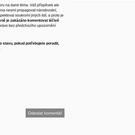
ru na dané téma. Váš příspěvek ale
éna nesmí propagovat národnostní,
ektovat soukromí jiných lidí, a proto je
vně je zakázáno komentovat léčivé
právo bez předchozího upozornění
 stavu, pokud potřebujete poradit,
.