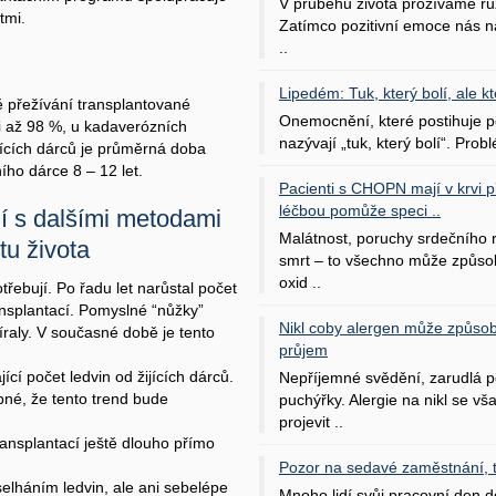
V průběhu života prožíváme rů
tmi.
Zatímco pozitivní emoce nás na
..
Lipedém: Tuk, který bolí, ale kt
ě přežívání transplantované
Onemocnění, které postihuje po
ci až 98 %, u kadaverózních
nazývají „tuk, který bolí“. Probl
ijících dárců je průměrná doba
ího dárce 8 – 12 let.
Pacienti s CHOPN mají v krvi pří
léčbou pomůže speci ..
í s dalšími metodami
Malátnost, poruchy srdečního
tu života
smrt – to všechno může způso
oxid ..
třebují. Po řadu let narůstal počet
ransplantací. Pomyslné “nůžky”
Nikl coby alergen může způsob
raly. V současné době je tento
průjem
cí počet ledvin od žijících dárců.
Nepříjemné svědění, zarudlá p
bné, že tento trend bude
puchýřky. Alergie na nikl se v
projevit ..
nsplantací ještě dlouho přímo
Pozor na sedavé zaměstnání, tr
selháním ledvin, ale ani sebelépe
Mnoho lidí svůj pracovní den d