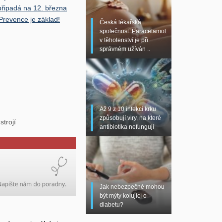
připadá na 12. března
Prevence je základ!
Česká lékařská
společnost: Paracetamol
v těhotenství je při
správném užíván ..
Až 9 z 10 infekcí krku
způsobují viry, na které
trojí
antibiotika nefungují
Jak nebezpečné mohou
být mýty kolující o
diabetu?