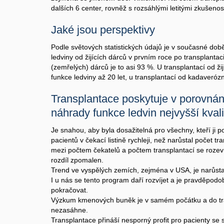
dalších 6 center, rovněž s rozsáhlými letitými zkušenos
Jaké jsou perspektivy
Podle světových statistických údajů je v současné dob
ledviny od žijících dárců v prvním roce po transplanta
(zemřelých) dárců je to asi 93 %. U transplantací od ž
funkce ledviny až 20 let, u transplantací od kadaverózn
Transplantace poskytuje v porovnán
náhrady funkce ledvin nejvyšší kvali
Je snahou, aby byla dosažitelná pro všechny, kteří ji po
pacientů v čekací listině rychleji, než narůstal počet t
mezi počtem čekatelů a počtem transplantací se rozeví
rozdíl zpomalen.
Trend ve vyspělých zemích, zejména v USA, je narůstají
I u nás se tento program daří rozvíjet a je pravděpodo
pokračovat.
Výzkum kmenových buněk je v samém počátku a do tra
nezasáhne.
Transplantace přináší nesporný profit pro pacienty se 