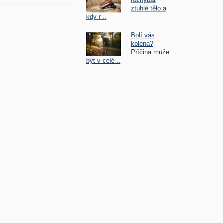
ztuhlé tělo a
kdy r ..
Bolí vás
kolena?
Příčina může
být v celé ..