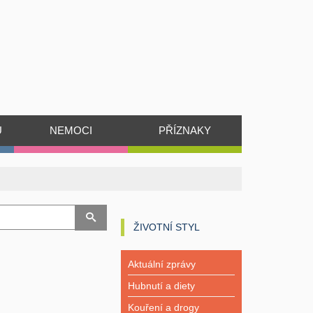
Ů
NEMOCI
PŘÍZNAKY
ŽIVOTNÍ STYL
Aktuální zprávy
Hubnutí a diety
Kouření a drogy