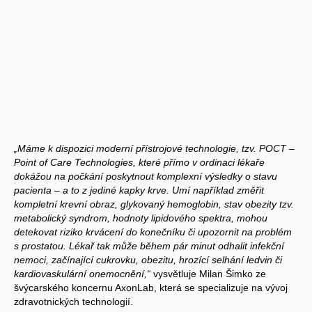
„Máme k dispozici moderní přístrojové technologie, tzv. POCT –
Point of Care Technologies, které přímo v ordinaci lékaře
dokážou na počkání poskytnout komplexní výsledky o stavu
pacienta – a to z jediné kapky krve. Umí například změřit
kompletní krevní obraz, glykovaný hemoglobin, stav obezity tzv.
metabolický syndrom, hodnoty lipidového spektra, mohou
detekovat riziko krvácení do konečníku či upozornit na problém
s prostatou. Lékař tak může během pár minut odhalit infekční
nemoci, začínající cukrovku, obezitu, hrozící selhání ledvin či
kardiovaskulární onemocnění,“
vysvětluje Milan Šimko ze
švýcarského koncernu AxonLab, která se specializuje na vývoj
zdravotnických technologií.