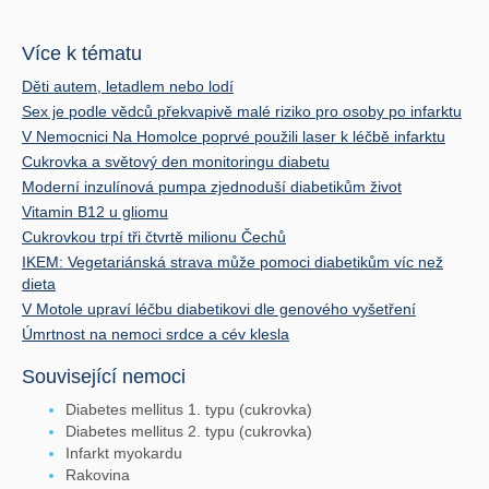
Více k tématu
Děti autem, letadlem nebo lodí
Sex je podle vědců překvapivě malé riziko pro osoby po infarktu
V Nemocnici Na Homolce poprvé použili laser k léčbě infarktu
Cukrovka a světový den monitoringu diabetu
Moderní inzulínová pumpa zjednoduší diabetikům život
Vitamin B12 u gliomu
Cukrovkou trpí tři čtvrtě milionu Čechů
IKEM: Vegetariánská strava může pomoci diabetikům víc než
dieta
V Motole upraví léčbu diabetikovi dle genového vyšetření
Úmrtnost na nemoci srdce a cév klesla
Související nemoci
Diabetes mellitus 1. typu (cukrovka)
Diabetes mellitus 2. typu (cukrovka)
Infarkt myokardu
Rakovina