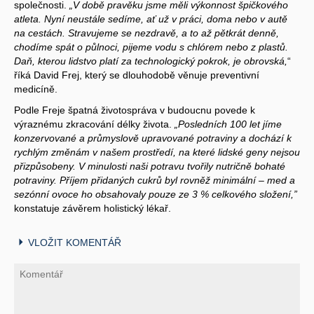
společnosti.
„V době pravěku jsme měli výkonnost špičkového
atleta. Nyní neustále sedíme, ať už v práci, doma nebo v autě
na cestách. Stravujeme se nezdravě, a to až pětkrát denně,
chodíme spát o půlnoci, pijeme vodu s chlórem nebo z plastů.
Daň, kterou lidstvo platí za technologický pokrok, je obrovská,
“
říká David Frej, který se dlouhodobě věnuje preventivní
medicíně.
Podle Freje špatná životospráva v budoucnu povede k
výraznému zkracování délky života.
„Posledních 100 let jíme
konzervované a průmyslově upravované potraviny a dochází k
rychlým změnám v našem prostředí, na které lidské geny nejsou
přizpůsobeny. V minulosti naši potravu tvořily nutričně bohaté
potraviny. Příjem přidaných cukrů byl rovněž minimální – med a
sezónní ovoce ho obsahovaly pouze ze 3 % celkového složení,”
konstatuje závěrem holistický lékař.
VLOŽIT KOMENTÁŘ