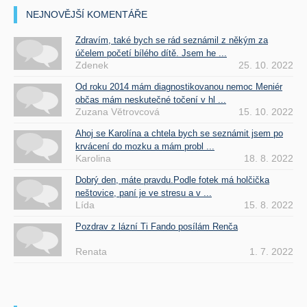
NEJNOVĚJŠÍ KOMENTÁŘE
Zdravím, také bych se rád seznámil z někým za
účelem početí bílého dítě. Jsem he ...
Zdenek
25. 10. 2022
Od roku 2014 mám diagnostikovanou nemoc Meniér
občas mám neskutečné točení v hl ...
Zuzana Větrovcová
15. 10. 2022
Ahoj se Karolína a chtela bych se seznámit jsem po
krvácení do mozku a mám probl ...
Karolina
18. 8. 2022
Dobrý den, máte pravdu.Podle fotek má holčička
neštovice, paní je ve stresu a v ...
Lída
15. 8. 2022
Pozdrav z lázní Ti Fando posílám Renča
Renata
1. 7. 2022