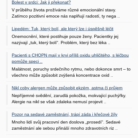
Bolest v srdci: Jak ji překonat?
V průběhu života prožíváme různé emocionální stavy.
Zatímco pozitivní emoce nás naplňují radostí, ty nega ..
Lipedém: Tuk, který bolí, ale který lze i úspěšně léčit
Onemocnění, které postihuje pouze ženy. Pacientky jej
nazývají „tuk, který bolí“. Problém, který bez léka ..
Pacienti s CHOPN mají v krvi příliš oxidu uhličitého, s léčbou
pomůže speci ..
Malátnost, poruchy srdečního rytmu, nebo dokonce smrt – to
všechno může způsobit zvýšená koncentrace oxid ..
Nikl coby alergen může způsobit ekzém, astma či průjem
Nepříjemné svědění, zarudlá pokožka, mokvající puchýřky.
Alergie na nikl se však zdaleka nemusí projevit ..
Pozor na sedavé zaměstnání, trápí záda i křečové žíly
Mnoho lidí svůj pracovní den doslova „prosedí“. Sedavé
zaměstnání ale sebou přináší mnoho zdravotních riz ..