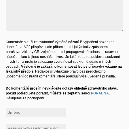
Komentáře slouží ke svobodné výměně názorů či vyjádření názoru na
dané téma. Váš příspěvek ale přitom nesmí jakýmkoliv způsobem
porušovat zákony ČR, zejména nesmí propagovat národnostní, rasovou,
náboženskou či jinou nesnášenlivost. Je také třeba respektovat soukromí
jiných lidí, a proto je zakázáno zveřejňovat soukromé údaje o jiných
osobách.
Výslovně je zakázáno komentovat léčivé přípravky vázané na
lékařský předpis.
Redakce si vyhrazuje právo bez předchozího
upozornění odstranit komentáře, které porušují výše uvedená pravidla.
Do komentářů prosím nevkládejte dotazy ohledně zdravotního stavu,
pokud potřebujete poradit, můžete se zeptat v sekci
PORADNA
.
Děkujeme za pochopení.