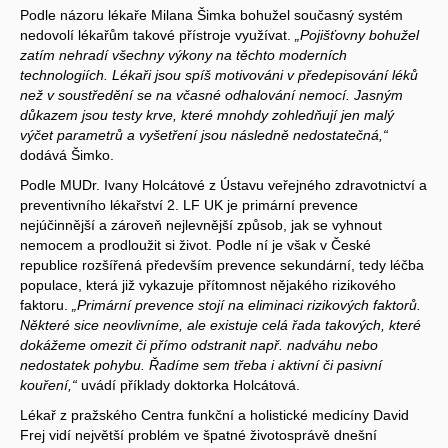
Podle názoru lékaře Milana Šimka bohužel současný systém
nedovolí lékařům takové přístroje využívat.
„Pojišťovny bohužel
zatím nehradí všechny výkony na těchto moderních
technologiích. Lékaři jsou spíš motivováni v předepisování léků
než v soustředění se na včasné odhalování nemocí. Jasným
důkazem jsou testy krve, které mnohdy zohledňují jen malý
výčet parametrů a vyšetření jsou následně nedostatečná,“
dodává Šimko.
Podle MUDr. Ivany Holcátové z Ústavu veřejného zdravotnictví a
preventivního lékařství 2. LF UK je primární prevence
nejúčinnější a zároveň nejlevnější způsob, jak se vyhnout
nemocem a prodloužit si život. Podle ní je však v České
republice rozšířená především prevence sekundární, tedy léčba
populace, která již vykazuje přítomnost nějakého rizikového
faktoru.
„Primární prevence stojí na eliminaci rizikových faktorů.
Některé sice neovlivníme, ale existuje celá řada takových, které
dokážeme omezit či přímo odstranit např. nadváhu nebo
nedostatek pohybu. Řadíme sem třeba i aktivní či pasivní
kouření,“
uvádí příklady doktorka Holcátová.
Lékař z pražského Centra funkční a holistické medicíny David
Frej vidí největší problém ve špatné životosprávě dnešní