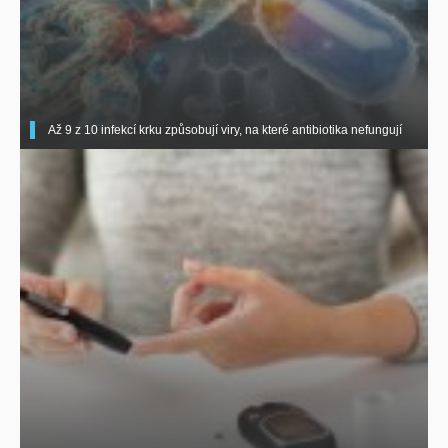
Až 9 z 10 infekcí krku způsobují viry, na které antibiotika nefungují