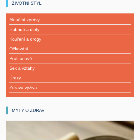
ŽIVOTNÍ STYL
Aktuální zprávy
Hubnutí a diety
Kouření a drogy
Očkování
Proti únavě
Sex a vztahy
Úrazy
Zdravá výživa
MÝTY O ZDRAVÍ