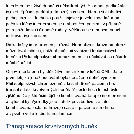
Interferon se užívá denně či několikrát týdně formou podkožních
injekcí. Způsob podání je totožný s cestou, kterou si diabetici
píchají inzulin. Technika použití injekce je velmi snadná a na
počátku léčby interferonem je o ní poučen pacient, v případě
jeho požadavku i členové rodiny. Většinou se nemocní naučí
aplikovat injekce sami.
Délka léčby interferonem je různá. Normalizace krevního obrazu
může trvat měsíce, snížení počtu či vymizení leukemických
buněk s Philadelphským chromozomem lze očekávat za několik
měsíců až let.
Objev interferonu byl důležitým mezníkem v léčbě CML. Je to
první lék, za jehož podávání bylo dosaženo úplné vymizení
Philadelphských chromozomů z kostní dřeně pacienta bez
transplantace krvetvorných buněk. V posledních letech bylo
zjištěno, že ještě účinnější je kombinovaná terapie interferonem
a cytostatiky. Výsledky jsou natolik povzbudivé, že tato
kombinovaná léčba nahrazuje často u pacientů středního
a vyššího věku léčbu transplantační.
Transplantace krvetvorných buněk