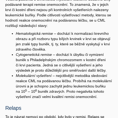
podávané terapii remise onemocnění. To znamená, že v jejich
krvi či kostní dřeni nejsou při kontrolních vyšetřeních nalezeny
leukemické buňky. Podle citlivosti vyšetřovací metody, kterou se
hodnotí reakce onemocnění na podávanou léčbu, se u CML
rozlišují následující stavy:
Hematologická remise
– dochází k normalizaci krevního
obrazu a při rozboru typu bílých krvinek v krvi se objevují
jen zralé typy buněk, tj. ty, které se běžně vyskytují v krvi
zdravého člověka.
Cytogenetická remise
– dochází k úbytku či vymizení
buněk s Philadelphským chromozomem v kostní dřeni
či krvi pacienta. Jedná se o citlivější vyšetření a jeho
výsledek je proto důležitější pro směřování další léčby.
Molekulární vyšetření
– nejcitlivější metodika sledování
reakce CML na podávanou léčbu. Probíhá na molekulární
úrovni a je schopno zachytit jednu leukemickou buňku
5
6
na 10
– 10
buněk zdravých. Proto negativita tohoto
vyšetření značí velmi kvalitní remisi onemocnění.
Relaps
To je návrat nemoci po období, kdy bylo v remisi. Relaps se