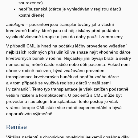
sourozenec)
nepříbuzenská (dárce je vyhledáván v registru dárců
kostní dřeně)
autologní
– pacientovi jsou transplantovány jeho vlastní
krvetvorné buňky, které jsou od něj získány před podáním
vysokodávkované terapie a jsou do doby použití zamrazeny
V případě CML je hned na počátku léčby provedeno vyšetření
nejbližších rodinných příslušníků ve snaze najít vhodného dárce
krvetvorných buněk v rodině. Nejčastěji jimi bývají bratři a sestry
nemocného, méně často rodiče nebo děti pacienta. Pokud není
dárce v rodině nalezen, bývá zvažováno provedení
transplantace krvetvorných buněk od nepříbuzného dárce
a v tom případě se využívá registru dárců v naší zemi
i v zahraničí. Tento typ transplantace je však zatížen podstatně
větším rizikem a komplikacemi. U pacientů s CML může být
provedena i autologní transplantace, tento postup je však
v rámci terapie CML stále více méně experimentální a bývá
doporučován výjimečně.
Remise
Většina pacientů s chronickou myeloidní leukemií dosáhne díky