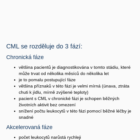
CML se rozděluje do 3 fází:
Chronická fáze
většina pacientů je diagnostikována v tomto stádiu, které
může trvat od několika měsíců do několika let
je to pomalu postupující fáze
většina příznaků v této fázi je velmi mírná (únava, ztráta
chuti k jídlu, mírně zvýšené teploty)
pacient s CML v chronické fázi je schopen běžných
životních aktivit bez omezení
snížení počtu leukocytů v této fázi pomocí běžné léčby je
snadné
Akcelerovaná fáze
počet leukocytů narůstá rychleji