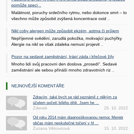
pomůže speci ..
Malátnost, poruchy srdečního rytmu, nebo dokonce smrt – to
všechno může způsobit zvýšená koncentrace oxid ..
Nikl coby alergen může způsobit ekzém, astma či průjem
Nepříjemné svědění, zarudlá pokožka, mokvající puchýřky.
Alergie na nikl se však zdaleka nemusí projevit ..
Pozor na sedavé zaměstnání, trápí záda i křečové žíly
Mnoho lidí svůj pracovní den doslova „prosedí“. Sedavé
zaměstnání ale sebou přináší mnoho zdravotních riz ..
NEJNOVĚJŠÍ KOMENTÁŘE
Zdravím, také bych se rád seznámil z někým za
účelem početí bílého dítě. Jsem he ...
Zdenek
25. 10. 2022
Od roku 2014 mám diagnostikovanou nemoc Meniér
občas mám neskutečné točení v hl ...
Zuzana Větrovcová
15. 10. 2022