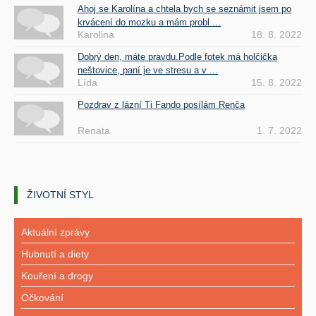
Ahoj se Karolína a chtela bych se seznámit jsem po
krvácení do mozku a mám probl ...
Karolina
18. 8. 2022
Dobrý den, máte pravdu.Podle fotek má holčička
neštovice, paní je ve stresu a v ...
Lída
15. 8. 2022
Pozdrav z lázní Ti Fando posílám Renča
Renata
1. 7. 2022
ŽIVOTNÍ STYL
Aktuální zprávy
Hubnutí a diety
Kouření a drogy
Očkování