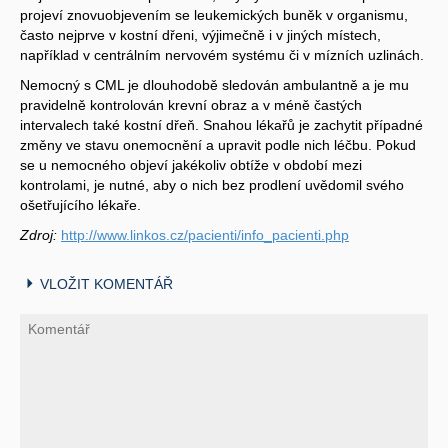
projeví znovuobjevením se leukemických buněk v organismu,
často nejprve v kostní dřeni, výjimečně i v jiných místech,
například v centrálním nervovém systému či v mízních uzlinách.
Nemocný s CML je dlouhodobě sledován ambulantně a je mu
pravidelně kontrolován krevní obraz a v méně častých
intervalech také kostní dřeň. Snahou lékařů je zachytit případné
změny ve stavu onemocnění a upravit podle nich léčbu. Pokud
se u nemocného objeví jakékoliv obtíže v období mezi
kontrolami, je nutné, aby o nich bez prodlení uvědomil svého
ošetřujícího lékaře.
Zdroj:
http://www.linkos.cz/pacienti/info_pacienti.php
VLOŽIT KOMENTÁŘ