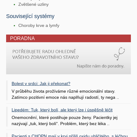
Zvětšené uzliny
Související systémy
Choroby krve a lymfy
PORADNA
Bolest v srdci: Jak ji překonat?
V průběhu života prožíváme různé emocionální stavy.
Zatímco pozitivní emoce nás naplňují radostí, ty nega ..
Lipedém: Tuk, který bolí, ale který lze i úspěšně léčit
Onemocnění, které postihuje pouze ženy. Pacientky jej
nazývají „tuk, který bolí“. Problém, který bez léka ..
Pacienti s CHOPN mají v krvi příliš oxidu uhličitého, s léčbou