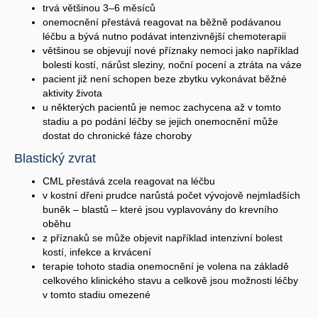
trvá většinou 3–6 měsíců
onemocnění přestává reagovat na běžně podávanou
léčbu a bývá nutno podávat intenzivnější chemoterapii
většinou se objevují nové příznaky nemoci jako například
bolesti kostí, nárůst sleziny, noční pocení a ztráta na váze
pacient již není schopen beze zbytku vykonávat běžné
aktivity života
u některých pacientů je nemoc zachycena až v tomto
stadiu a po podání léčby se jejich onemocnění může
dostat do chronické fáze choroby
Blastický zvrat
CML přestává zcela reagovat na léčbu
v kostní dřeni prudce narůstá počet vývojově nejmladších
buněk – blastů – které jsou vyplavovány do krevního
oběhu
z příznaků se může objevit například intenzivní bolest
kostí, infekce a krvácení
terapie tohoto stadia onemocnění je volena na základě
celkového klinického stavu a celkově jsou možnosti léčby
v tomto stadiu omezené