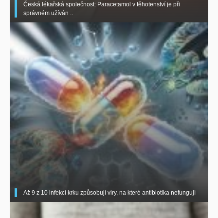
Česká lékařská společnost: Paracetamol v těhotenství je při
správném užíván ..
Až 9 z 10 infekcí krku způsobují viry, na které antibiotika nefungují