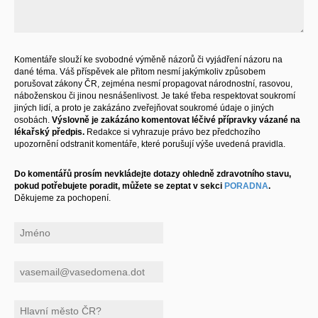
Komentáře slouží ke svobodné výměně názorů či vyjádření názoru na
dané téma. Váš příspěvek ale přitom nesmí jakýmkoliv způsobem
porušovat zákony ČR, zejména nesmí propagovat národnostní, rasovou,
náboženskou či jinou nesnášenlivost. Je také třeba respektovat soukromí
jiných lidí, a proto je zakázáno zveřejňovat soukromé údaje o jiných
osobách.
Výslovně je zakázáno komentovat léčivé přípravky vázané na
lékařský předpis.
Redakce si vyhrazuje právo bez předchozího
upozornění odstranit komentáře, které porušují výše uvedená pravidla.
Do komentářů prosím nevkládejte dotazy ohledně zdravotního stavu,
pokud potřebujete poradit, můžete se zeptat v sekci
PORADNA
.
Děkujeme za pochopení.