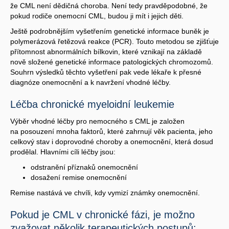
že CML není dědičná choroba. Není tedy pravděpodobné, že
pokud rodiče onemocní CML, budou ji mít i jejich děti.
Ještě podrobnějším vyšetřením genetické informace buněk je
polymerázová řetězová reakce (PCR). Touto metodou se zjišťuje
přítomnost abnormálních bílkovin, které vznikají na základě
nově složené genetické informace patologických chromozomů.
Souhrn výsledků těchto vyšetření pak vede lékaře k přesné
diagnóze onemocnění a k navržení vhodné léčby.
Léčba chronické myeloidní leukemie
Výběr vhodné léčby pro nemocného s CML je založen
na posouzení mnoha faktorů, které zahrnují věk pacienta, jeho
celkový stav i doprovodné choroby a onemocnění, která dosud
prodělal. Hlavními cíli léčby jsou:
odstranění příznaků onemocnění
dosažení remise onemocnění
Remise nastává ve chvíli, kdy vymizí známky onemocnění.
Pokud je CML v chronické fázi, je možno
zvažovat několik terapeutických postupů: