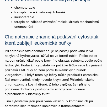
chemoterapie
transplantace krvetvorných buněk
imunoterapie
terapie na základě ovlivnění molekulárních mechanismů
onemocnění
Chemoterapie znamená podávání cytostatik,
která zabíjejí leukemické buňky
Při chronické fázi onemocnění je nejčastěji podávána látka
nazývaná hydroxyurea, užívá se ve formě tablet. Počet tablet
na den určuje lékař podle krevního obrazu, zejména podle počtu
leukocytů. Podávání cytostatik na počátku léčby vede k vymizení
příznaků CML díky snížení počtu leukemických buněk
v organismu. I když tento typ léčby může prodloužit chronickou
fázi onemocnění, nikdy nevede k vymizení Philadelphského
chromozomu z kostní dřeně. Z toho vyplývá, že i při jeho
podávání dochází k postupnému rozvoji onemocnění
s přechodem v blastický zvrat.
Jiná cytostatika jsou používána většinou v kombinacích při
agresivnějších režimech spojených s transplantacemi