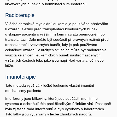
krvetvorných buněk či v kombinaci s imunoterapií.
Radioterapie
V léčbě chronické myeloidní leukemie je používána především
k ozáření sleziny před transplantací krvetvorných buněk
u skupiny pacientů s vyšším rizikem návratu onemocnění po
transplantaci. Dále může být součástí přípravných režimů před
transplantací krvetvorných buněk, kdy je pak používáno
celotělové ozáření. V určitých situacích může být radioterapie
využita ke zničení leukemických buněk nashromážděných
v různých částech těla, jako jsou například varlata, oči nebo
kůže.
Imunoterapie
Tato metoda využívá k léčbě leukemie vlastní imunitní
mechanismy pacienta.
Interferony jsou bílkoviny, které jsou součástí imunitního
systému a ochraňují tělo proti škodlivým účinkům virů. Postupně
byla zjištěna řada interferonů a byly vyrobeny v laboratořích.
Tyto látky jsou využívány v léčbě zhoubných nádorů.