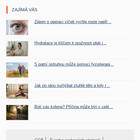
ZAJÍMÁ VÁS
Zájem o operaci víček rychle roste napří ..
Hydratace je klíčem k pružnosti pleti i ..
S patní ostruhou může pomoci fyzioterapi ..
Jak po ránu rozhýbat ztuhlé tělo a kdy r ..
Bolí vás kolena? Příčina může být v celé ..