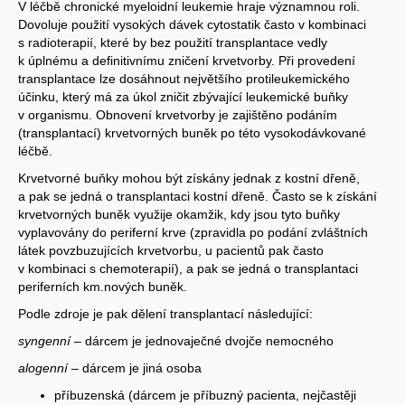
V léčbě chronické myeloidní leukemie hraje významnou roli.
Dovoluje použití vysokých dávek cytostatik často v kombinaci
s radioterapií, které by bez použití transplantace vedly
k úplnému a definitivnímu zničení krvetvorby. Při provedení
transplantace lze dosáhnout největšího protileukemického
účinku, který má za úkol zničit zbývající leukemické buňky
v organismu. Obnovení krvetvorby je zajištěno podáním
(transplantací) krvetvorných buněk po této vysokodávkované
léčbě.
Krvetvorné buňky mohou být získány jednak z kostní dřeně,
a pak se jedná o transplantaci kostní dřeně. Často se k získání
krvetvorných buněk využije okamžik, kdy jsou tyto buňky
vyplavovány do periferní krve (zpravidla po podání zvláštních
látek povzbuzujících krvetvorbu, u pacientů pak často
v kombinaci s chemoterapií), a pak se jedná o transplantaci
periferních km.nových buněk.
Podle zdroje je pak dělení transplantací následující:
syngenní
– dárcem je jednovaječné dvojče nemocného
alogenní
– dárcem je jiná osoba
příbuzenská (dárcem je příbuzný pacienta, nejčastěji