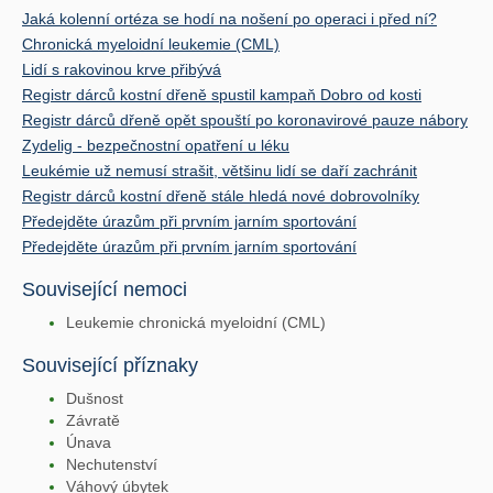
Jaká kolenní ortéza se hodí na nošení po operaci i před ní?
Chronická myeloidní leukemie (CML)
Lidí s rakovinou krve přibývá
Registr dárců kostní dřeně spustil kampaň Dobro od kosti
Registr dárců dřeně opět spouští po koronavirové pauze nábory
Zydelig - bezpečnostní opatření u léku
Leukémie už nemusí strašit, většinu lidí se daří zachránit
Registr dárců kostní dřeně stále hledá nové dobrovolníky
Předejděte úrazům při prvním jarním sportování
Předejděte úrazům při prvním jarním sportování
Související nemoci
Leukemie chronická myeloidní (CML)
Související příznaky
Dušnost
Závratě
Únava
Nechutenství
Váhový úbytek