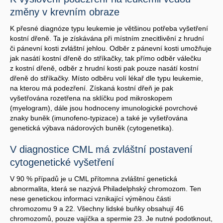
změny v krevním obraze
K přesné diagnóze typu leukemie je většinou potřeba vyšetření
kostní dřeně. Ta je získávána při místním znecitlivění z hrudní
či pánevní kosti zvláštní jehlou. Odběr z pánevní kosti umožňuje
jak nasátí kostní dřeně do stříkačky, tak přímo odběr válečku
z kostní dřeně, odběr z hrudní kosti pak pouze nasátí kostní
dřeně do stříkačky. Místo odběru volí lékař dle typu leukemie,
na kterou má podezření. Získaná kostní dřeň je pak
vyšetřována rozetřena na sklíčku pod mikroskopem
(myelogram), dále jsou hodnoceny imunologické povrchové
znaky buněk (imunofeno-typizace) a také je vyšetřována
genetická výbava nádorových buněk (cytogenetika).
V diagnostice CML má zvláštní postavení
cytogenetické vyšetření
V 90 % případů je u CML přítomna zvláštní genetická
abnormalita, která se nazývá Philadelphský chromozom. Ten
nese genetickou informaci vznikající výměnou části
chromozomu 9 a 22. Všechny lidské buňky obsahují 46
chromozomů, pouze vajíčka a spermie 23. Je nutné podotknout,