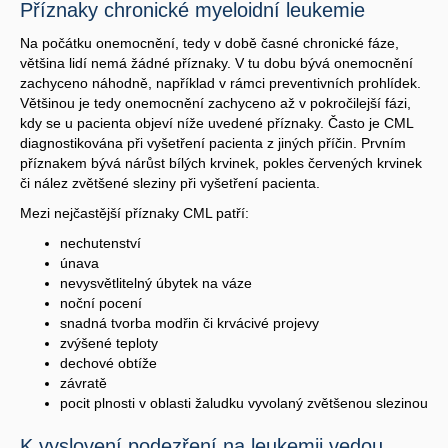
Příznaky chronické myeloidní leukemie
Na počátku onemocnění, tedy v době časné chronické fáze,
většina lidí nemá žádné příznaky. V tu dobu bývá onemocnění
zachyceno náhodně, například v rámci preventivních prohlídek.
Většinou je tedy onemocnění zachyceno až v pokročilejší fázi,
kdy se u pacienta objeví níže uvedené příznaky. Často je CML
diagnostikována při vyšetření pacienta z jiných příčin. Prvním
příznakem bývá nárůst bílých krvinek, pokles červených krvinek
či nález zvětšené sleziny při vyšetření pacienta.
Mezi nejčastější příznaky CML patří:
nechutenství
únava
nevysvětlitelný úbytek na váze
noční pocení
snadná tvorba modřin či krvácivé projevy
zvýšené teploty
dechové obtíže
závratě
pocit plnosti v oblasti žaludku vyvolaný zvětšenou slezinou
K vyslovení podezření na leukemii vedou