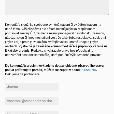
Komentáře slouží ke svobodné výměně názorů či vyjádření názoru na
dané téma. Váš příspěvek ale přitom nesmí jakýmkoliv způsobem
porušovat zákony ČR, zejména nesmí propagovat národnostní, rasovou,
náboženskou či jinou nesnášenlivost. Je také třeba respektovat soukromí
jiných lidí, a proto je zakázáno zveřejňovat soukromé údaje o jiných
osobách.
Výslovně je zakázáno komentovat léčivé přípravky vázané na
lékařský předpis.
Redakce si vyhrazuje právo bez předchozího
upozornění odstranit komentáře, které porušují výše uvedená pravidla.
Do komentářů prosím nevkládejte dotazy ohledně zdravotního stavu,
pokud potřebujete poradit, můžete se zeptat v sekci
PORADNA
.
Děkujeme za pochopení.