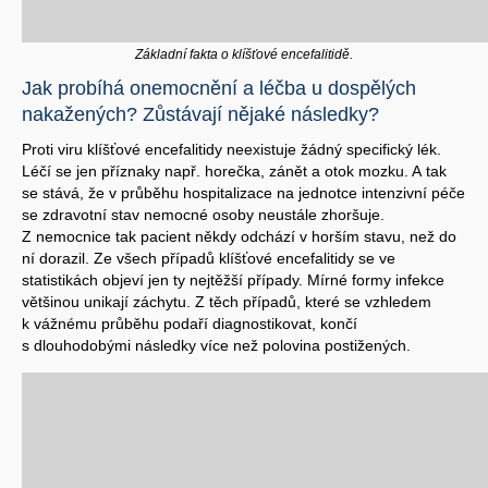
Základní fakta o klíšťové encefalitidě.
Jak probíhá onemocnění a léčba u dospělých
nakažených? Zůstávají nějaké následky?
Proti viru klíšťové encefalitidy neexistuje žádný specifický lék.
Léčí se jen příznaky např. horečka, zánět a otok mozku. A tak
se stává, že v průběhu hospitalizace na jednotce intenzivní péče
se zdravotní stav nemocné osoby neustále zhoršuje.
Z nemocnice tak pacient někdy odchází v horším stavu, než do
ní dorazil. Ze všech případů klíšťové encefalitidy se ve
statistikách objeví jen ty nejtěžší případy. Mírné formy infekce
většinou unikají záchytu. Z těch případů, které se vzhledem
k vážnému průběhu podaří diagnostikovat, končí
s dlouhodobými následky více než polovina postižených.