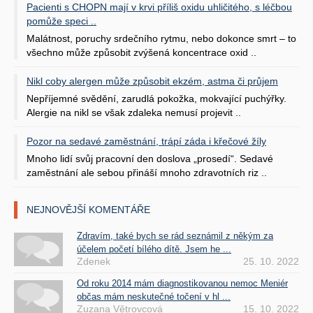
Pacienti s CHOPN mají v krvi příliš oxidu uhličitého, s léčbou
pomůže speci ..
Malátnost, poruchy srdečního rytmu, nebo dokonce smrt – to
všechno může způsobit zvýšená koncentrace oxid ..
Nikl coby alergen může způsobit ekzém, astma či průjem
Nepříjemné svědění, zarudlá pokožka, mokvající puchýřky.
Alergie na nikl se však zdaleka nemusí projevit ..
Pozor na sedavé zaměstnání, trápí záda i křečové žíly
Mnoho lidí svůj pracovní den doslova „prosedí“. Sedavé
zaměstnání ale sebou přináší mnoho zdravotních riz ..
NEJNOVĚJŠÍ KOMENTÁŘE
Zdravím, také bych se rád seznámil z někým za
účelem početí bílého dítě. Jsem he ...
Zdenek
25. 10. 2022
Od roku 2014 mám diagnostikovanou nemoc Meniér
občas mám neskutečné točení v hl ...
Zuzana Větrovcová
15. 10. 2022