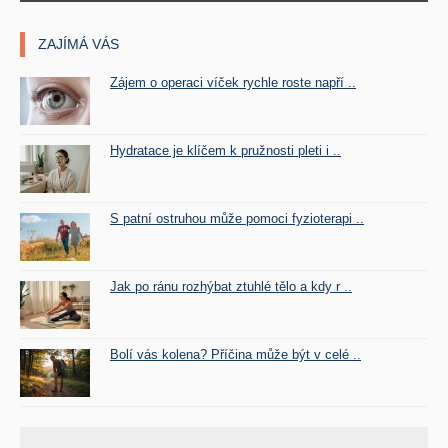
ZAJÍMÁ VÁS
Zájem o operaci víček rychle roste napří ..
Hydratace je klíčem k pružnosti pleti i ..
S patní ostruhou může pomoci fyzioterapi ..
Jak po ránu rozhýbat ztuhlé tělo a kdy r ..
Bolí vás kolena? Příčina může být v celé ..