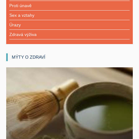
Proti únavě
Sex a vztahy
Úrazy
Zdravá výživa
MÝTY O ZDRAVÍ