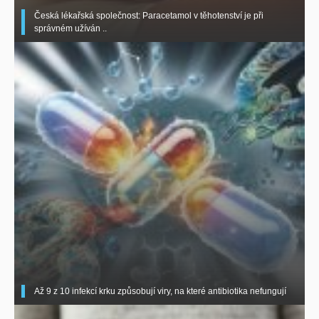
Česká lékařská společnost: Paracetamol v těhotenství je při
správném užíván ..
Až 9 z 10 infekcí krku způsobují viry, na které antibiotika nefungují