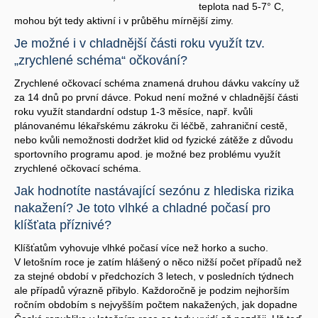
teplota nad 5-7° C,
mohou být tedy aktivní i v průběhu mírnější zimy.
Je možné i v chladnější části roku využít tzv.
„zrychlené schéma“ očkování?
Zrychlené očkovací schéma znamená druhou dávku vakcíny už
za 14 dnů po první dávce. Pokud není možné v chladnější části
roku využít standardní odstup 1-3 měsíce, např. kvůli
plánovanému lékařskému zákroku či léčbě, zahraniční cestě,
nebo kvůli nemožnosti dodržet klid od fyzické zátěže z důvodu
sportovního programu apod. je možné bez problému využít
zrychlené očkovací schéma.
Jak hodnotíte nastávající sezónu z hlediska rizika
nakažení? Je toto vlhké a chladné počasí pro
klíšťata příznivé?
Klíšťatům vyhovuje vlhké počasí více než horko a sucho.
V letošním roce je zatím hlášený o něco nižší počet případů než
za stejné období v předchozích 3 letech, v posledních týdnech
ale případů výrazně přibylo. Každoročně je podzim nejhorším
ročním obdobím s nejvyšším počtem nakažených, jak dopadne