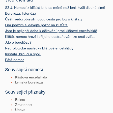
SZÚ: Nemocí z klíšťat je letos méně než loni, kvůli dlouhé zimě
Borelióza, listerióza
Čeští vědci objevili novou cestu pro boj s klíšťaty
I na podzim si dávejte pozor na klíšťata
Jaro je nejlepší doba k očkování proti klíšťové encefalitidě
Klíště: nemoc hrozí i při jeho odstraňování ze srsti zvířat
Jde o boreliózu?
Neurologické následky klíšťové encefalitidy
Klíšťata, brouci a spol.
Pátá nemoc
Související nemoci
Klíšťová encefalitida
Lymská borelióza
Související příznaky
Bolest
Zmatenost
Únava