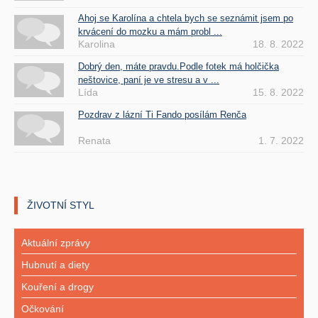
Ahoj se Karolína a chtela bych se seznámit jsem po
krvácení do mozku a mám probl ...
Karolina
18. 8. 2022
Dobrý den, máte pravdu.Podle fotek má holčička
neštovice, paní je ve stresu a v ...
Lída
15. 8. 2022
Pozdrav z lázní Ti Fando posílám Renča
Renata
1. 7. 2022
ŽIVOTNÍ STYL
Aktuální zprávy
Hubnutí a diety
Kouření a drogy
Očkování