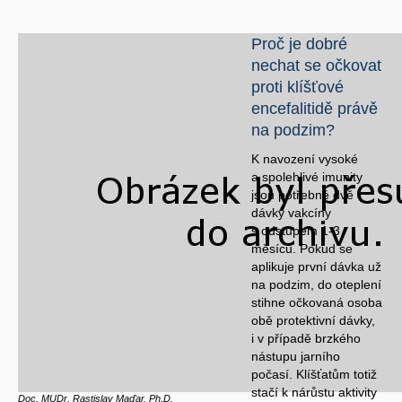
Proč je dobré
nechat se očkovat
proti klíšťové
encefalitidě právě
na podzim?
K navození vysoké
a spolehlivé imunity
jsou potřebné dvě
dávky vakcíny
s odstupem 1-3
měsíců. Pokud se
aplikuje první dávka už
na podzim, do oteplení
stihne očkovaná osoba
obě protektivní dávky,
i v případě brzkého
nástupu jarního
počasí. Klíšťatům totiž
stačí k nárůstu aktivity
Doc. MUDr. Rastislav Maďar, Ph.D.