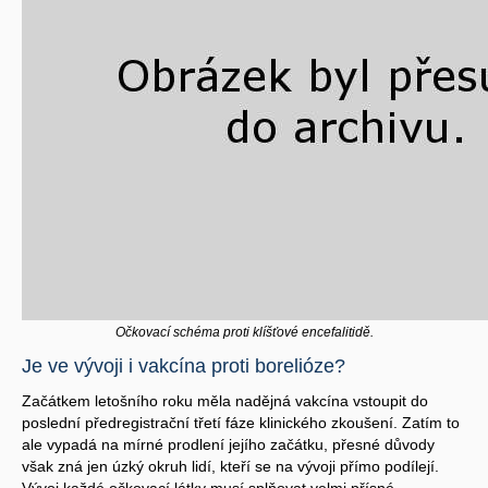
Očkovací schéma proti klíšťové encefalitidě.
Je ve vývoji i vakcína proti borelióze?
Začátkem letošního roku měla nadějná vakcína vstoupit do
poslední předregistrační třetí fáze klinického zkoušení. Zatím to
ale vypadá na mírné prodlení jejího začátku, přesné důvody
však zná jen úzký okruh lidí, kteří se na vývoji přímo podílejí.
Vývoj každé očkovací látky musí splňovat velmi přísné