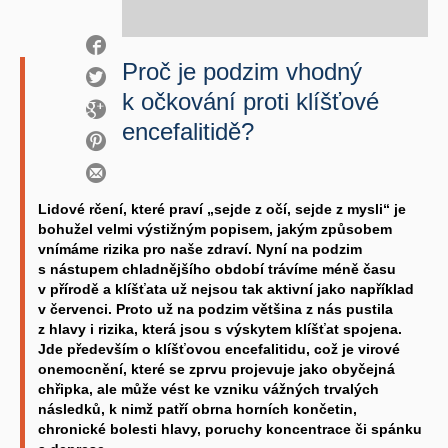
Proč je podzim vhodný
k očkování proti klíšťové
encefalitidě?
Lidové rčení, které praví „sejde z očí, sejde z mysli“ je
bohužel velmi výstižným popisem, jakým způsobem
vnímáme rizika pro naše zdraví. Nyní na podzim
s nástupem chladnějšího období trávíme méně času
v přírodě a klíšťata už nejsou tak aktivní jako například
v červenci. Proto už na podzim většina z nás pustila
z hlavy i rizika, která jsou s výskytem klíšťat spojena.
Jde především o klíšťovou encefalitidu, což je virové
onemocnění, které se zprvu projevuje jako obyčejná
chřipka, ale může vést ke vzniku vážných trvalých
následků, k nimž patří obrna horních končetin,
chronické bolesti hlavy, poruchy koncentrace či spánku