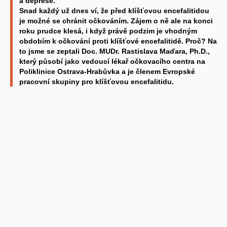
a deprese.
Snad každý už dnes ví, že před klíšťovou encefalitidou
je možné se chránit očkováním. Zájem o ně ale na konci
roku prudce klesá, i když právě podzim je vhodným
obdobím k očkování proti klíšťové encefalitidě. Proč? Na
to jsme se zeptali Doc. MUDr. Rastislava Maďara, Ph.D.,
který působí jako vedoucí lékař očkovacího centra na
Poliklinice Ostrava-Hrabůvka a je členem Evropské
pracovní skupiny pro klíšťovou encefalitidu.