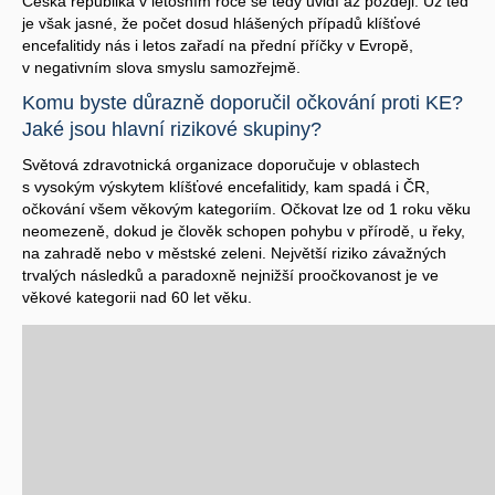
Česká republika v letošním roce se tedy uvidí až později. Už teď
je však jasné, že počet dosud hlášených případů klíšťové
encefalitidy nás i letos zařadí na přední příčky v Evropě,
v negativním slova smyslu samozřejmě.
Komu byste důrazně doporučil očkování proti KE?
Jaké jsou hlavní rizikové skupiny?
Světová zdravotnická organizace doporučuje v oblastech
s vysokým výskytem klíšťové encefalitidy, kam spadá i ČR,
očkování všem věkovým kategoriím. Očkovat lze od 1 roku věku
neomezeně, dokud je člověk schopen pohybu v přírodě, u řeky,
na zahradě nebo v městské zeleni. Největší riziko závažných
trvalých následků a paradoxně nejnižší proočkovanost je ve
věkové kategorii nad 60 let věku.