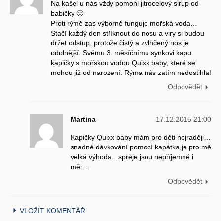
Na kašel u nás vždy pomohl jitrocelový sirup od
babičky 🙂
Proti rýmě zas výborně funguje mořská voda…
Stačí každý den stříknout do nosu a viry si budou
držet odstup, protože čistý a zvlhčený nos je
odolnější. Svému 3. měsíčnímu synkovi kapu
kapičky s mořskou vodou Quixx baby, které se
mohou již od narození. Rýma nás zatím nedostihla!
Odpovědět
Martina
17.12.2015 21:00
Kapičky Quixx baby mám pro děti nejraději…
snadné dávkování pomocí kapátka,je pro mě
velká výhoda…spreje jsou nepříjemné i
mě….
Odpovědět
VLOŽIT KOMENTÁŘ