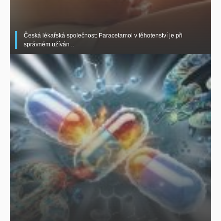
Česká lékařská společnost: Paracetamol v těhotenství je při
správném užíván ..