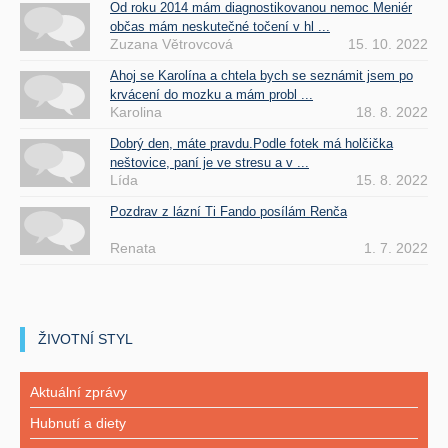
Od roku 2014 mám diagnostikovanou nemoc Meniér
občas mám neskutečné točení v hl ...
Zuzana Větrovcová
15. 10. 2022
Ahoj se Karolína a chtela bych se seznámit jsem po
krvácení do mozku a mám probl ...
Karolina
18. 8. 2022
Dobrý den, máte pravdu.Podle fotek má holčička
neštovice, paní je ve stresu a v ...
Lída
15. 8. 2022
Pozdrav z lázní Ti Fando posílám Renča
Renata
1. 7. 2022
ŽIVOTNÍ STYL
Aktuální zprávy
Hubnutí a diety