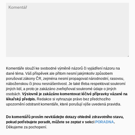
Komentáře slouží ke svobodné výměně názorů či vyjádření názoru na
dané téma. Váš příspěvek ale přitom nesmí jakýmkoliv způsobem
porušovat zákony ČR, zejména nesmí propagovat národnostní, rasovou,
náboženskou či jinou nesnášenlivost. Je také třeba respektovat soukromí
jiných lidí, a proto je zakázáno zveřejňovat soukromé údaje o jiných
osobách.
Výslovně je zakázáno komentovat léčivé přípravky vázané na
lékařský předpis.
Redakce si vyhrazuje právo bez předchozího
upozornění odstranit komentáře, které porušují výše uvedená pravidla.
Do komentářů prosím nevkládejte dotazy ohledně zdravotního stavu,
pokud potřebujete poradit, můžete se zeptat v sekci
PORADNA
.
Děkujeme za pochopení.