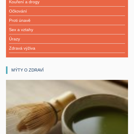
Kouření a drogy
Očkování
Proti únavě
Sex a vztahy
Úrazy
Zdravá výživa
MÝTY O ZDRAVÍ