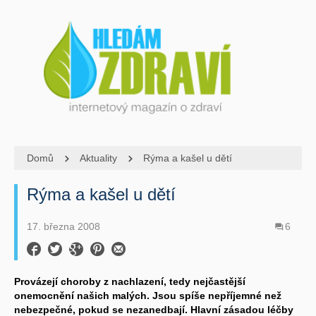
Domů
Aktuality
Rýma a kašel u dětí
Rýma a kašel u dětí
17. března 2008
6
Provázejí choroby z nachlazení, tedy nejčastější
onemocnění našich malých. Jsou spíše nepříjemné než
nebezpečné, pokud se nezanedbají. Hlavní zásadou léčby