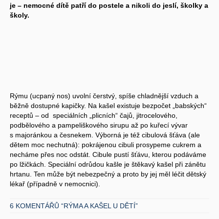
je – nemocné dítě patří do postele a nikoli do jeslí, školky a
školy.
Rýmu (ucpaný nos) uvolní čerstvý, spíše chladnější vzduch a
běžně dostupné kapičky. Na kašel existuje bezpočet „babských“
receptů – od speciálních „plicních“ čajů, jitrocelového,
podbělového a pampeliškového sirupu až po kuřecí vývar
s majoránkou a česnekem. Výborná je též cibulová šťáva (ale
dětem moc nechutná): pokrájenou cibuli prosypeme cukrem a
necháme přes noc odstát. Cibule pustí šťávu, kterou podáváme
po lžičkách. Speciální odrůdou kašle je štěkavý kašel při zánětu
hrtanu. Ten může být nebezpečný a proto by jej měl léčit dětský
lékař (případně v nemocnici).
6 KOMENTÁŘŮ “RÝMA A KAŠEL U DĚTÍ”