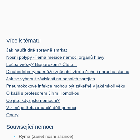
Více k tématu
Jak naučit dítě správně smrkat
Nosní polypy -Téma měsíce nemoci orgánů hlavy
Léčba virózy? Bioparoxem? Čtěte...
Dlouhodobá rýma může způsobit ztrátu čichu i poruchu sluchu
Jak se vyhnout závislosti na nosních sprejích
Pneumokokové infekce mohou být zákeřné v jakémkoli věku
O kašli s profesorem Jiřím Homolkou
Co jíte, když jste nemocní?
V zimě je třeba imunitě dětí pomoci
Opary
Související nemoci
Rýma (zánět nosní sliznice)