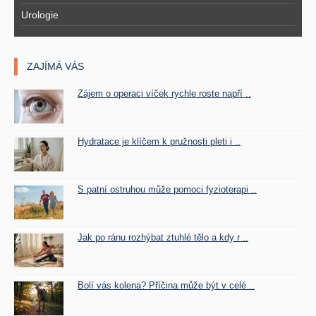
Urologie
ZAJÍMÁ VÁS
Zájem o operaci víček rychle roste napří ..
Hydratace je klíčem k pružnosti pleti i ..
S patní ostruhou může pomoci fyzioterapi ..
Jak po ránu rozhýbat ztuhlé tělo a kdy r ..
Bolí vás kolena? Příčina může být v celé ..