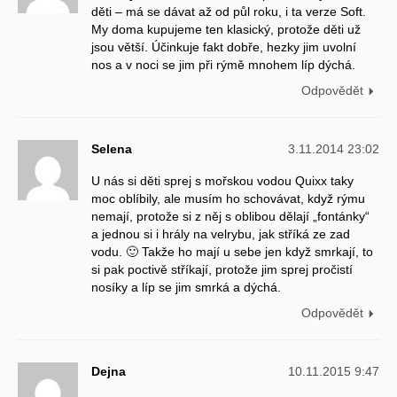
děti – má se dávat až od půl roku, i ta verze Soft.
My doma kupujeme ten klasický, protože děti už
jsou větší. Účinkuje fakt dobře, hezky jim uvolní
nos a v noci se jim při rýmě mnohem líp dýchá.
Odpovědět
Selena
3.11.2014 23:02
U nás si děti sprej s mořskou vodou Quixx taky
moc oblíbily, ale musím ho schovávat, když rýmu
nemají, protože si z něj s oblibou dělají „fontánky“
a jednou si i hrály na velrybu, jak stříká ze zad
vodu. 🙂 Takže ho mají u sebe jen když smrkají, to
si pak poctivě stříkají, protože jim sprej pročistí
nosíky a líp se jim smrká a dýchá.
Odpovědět
Dejna
10.11.2015 9:47