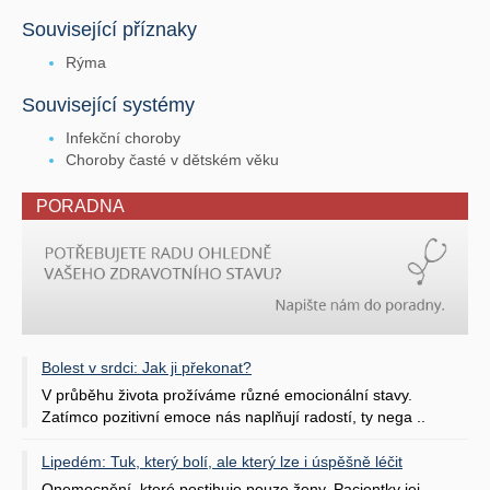
Související příznaky
Rýma
Související systémy
Infekční choroby
Choroby časté v dětském věku
PORADNA
Bolest v srdci: Jak ji překonat?
V průběhu života prožíváme různé emocionální stavy.
Zatímco pozitivní emoce nás naplňují radostí, ty nega ..
Lipedém: Tuk, který bolí, ale který lze i úspěšně léčit
Onemocnění, které postihuje pouze ženy. Pacientky jej