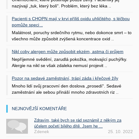
nazývají „tuk, který bolí“. Problém, který bez léka ..
Pacienti s CHOPN mají v krvi příliš oxidu uhličitého, s léčbou
pomůže speci ..
Malátnost, poruchy srdečního rytmu, nebo dokonce smrt – to
všechno může způsobit zvýšená koncentrace oxid ..
Nikl coby alergen může způsobit ekzém, astma či průjem
Nepříjemné svědění, zarudlá pokožka, mokvající puchýřky.
Alergie na nikl se však zdaleka nemusí projevit ..
Pozor na sedavé zaměstnání, trápí záda i křečové žíly
Mnoho lidí svůj pracovní den doslova „prosedí“. Sedavé
zaměstnání ale sebou přináší mnoho zdravotních riz ..
NEJNOVĚJŠÍ KOMENTÁŘE
Zdravím, také bych se rád seznámil z někým za
účelem početí bílého dítě. Jsem he ...
Zdenek
25. 10. 2022