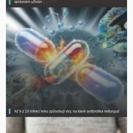
správném užíván ..
Až 9 z 10 infekcí krku způsobují viry, na které antibiotika nefungují