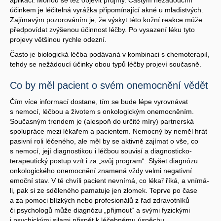
účinkem je léčitelná vyrážka připomínající akné u mladistvých.
Zajímavým pozorováním je, že výskyt této kožní reakce může
předpovídat zvýšenou účinnost léčby. Po vysazení léku tyto
projevy většinou rychle odezní.
Často je biologická léčba podávaná v kombinaci s chemoterapií,
tehdy se nežádoucí účinky obou typů léčby projeví současně.
Co by měl pacient o svém onemocnění vědět
Čím více informací dostane, tím se bude lépe vyrovnávat
s nemocí, léčbou a životem s onkologickým onemocněním.
Současným trendem je (alespoň do určité míry) partnerská
spolupráce mezi lékařem a pacientem. Nemocný by neměl hrát
pasivní roli léčeného, ale měl by se aktivně zajímat o vše, co
s nemocí, její diagnostikou i léčbou souvisí a diagnosticko-
terapeutický postup vzít i za „svůj program“. Slyšet diagnózu
onkologického onemocnění znamená vždy velmi negativní
emoční stav. V té chvíli pacient nevnímá, co lékař říká, a vnímá-
li, pak si ze sděleného pamatuje jen zlomek. Teprve po čase
a za pomoci blízkých nebo profesionálů z řad zdravotníků
či psychologů může diagnózu „přijmout“ a svými fyzickými
i psychickými silami přispět k léčebnému úspěchu.