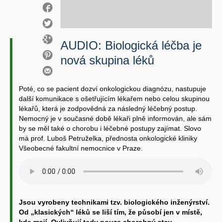
AUDIO: Biologická léčba je
nová skupina léků
Poté, co se pacient dozví onkologickou diagnózu, nastupuje
další komunikace s ošetřujícím lékařem nebo celou skupinou
lékařů, která je zodpovědná za následný léčebný postup.
Nemocný je v současné době lékaři plně informován, ale sám
by se měl také o chorobu i léčebné postupy zajímat. Slovo
má prof. Luboš Petruželka, přednosta onkologické kliniky
Všeobecné fakultní nemocnice v Praze.
Jsou vyrobeny technikami tzv. biologického inženýrství.
Od „klasických“ léků se liší tím, že působí jen v místě,
kde mají. Ovlivňují tedy pouze chorobný stav,