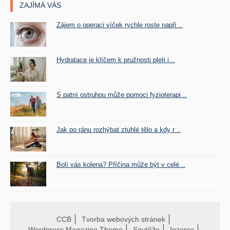
ZAJÍMÁ VÁS
Zájem o operaci víček rychle roste napří ..
Hydratace je klíčem k pružnosti pleti i ..
S patní ostruhou může pomoci fyzioterapi ..
Jak po ránu rozhýbat ztuhlé tělo a kdy r ..
Bolí vás kolena? Příčina může být v celé ..
CCB
Tvorba webových stránek
Wordpress Magazine Theme
Soutěže
Inzerce