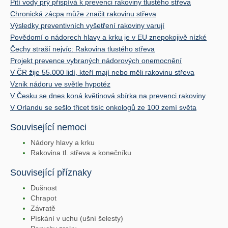
Pití vody prý přispívá k prevenci rakoviny tlustého střeva
Chronická zácpa může značit rakovinu střeva
Výsledky preventivních vyšetření rakoviny varují
Povědomí o nádorech hlavy a krku je v EU znepokojivě nízké
Čechy straší nejvíc: Rakovina tlustého střeva
Projekt prevence vybraných nádorových onemocnění
V ČR žije 55.000 lidí, kteří mají nebo měli rakovinu střeva
Vznik nádoru ve světle hypotéz
V Česku se dnes koná květinová sbírka na prevenci rakoviny
V Orlandu se sešlo třicet tisíc onkologů ze 100 zemí světa
Související nemoci
Nádory hlavy a krku
Rakovina tl. střeva a konečníku
Související příznaky
Dušnost
Chrapot
Závratě
Pískání v uchu (ušní šelesty)