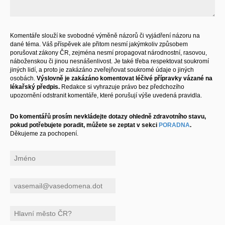
Komentáře slouží ke svobodné výměně názorů či vyjádření názoru na
dané téma. Váš příspěvek ale přitom nesmí jakýmkoliv způsobem
porušovat zákony ČR, zejména nesmí propagovat národnostní, rasovou,
náboženskou či jinou nesnášenlivost. Je také třeba respektovat soukromí
jiných lidí, a proto je zakázáno zveřejňovat soukromé údaje o jiných
osobách.
Výslovně je zakázáno komentovat léčivé přípravky vázané na
lékařský předpis.
Redakce si vyhrazuje právo bez předchozího
upozornění odstranit komentáře, které porušují výše uvedená pravidla.
Do komentářů prosím nevkládejte dotazy ohledně zdravotního stavu,
pokud potřebujete poradit, můžete se zeptat v sekci
PORADNA
.
Děkujeme za pochopení.