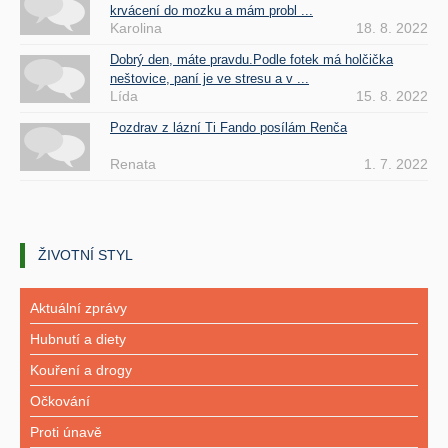
krvácení do mozku a mám probl ...
Karolina
18. 8. 2022
Dobrý den, máte pravdu.Podle fotek má holčička
neštovice, paní je ve stresu a v ...
Lída
15. 8. 2022
Pozdrav z lázní Ti Fando posílám Renča
Renata
1. 7. 2022
ŽIVOTNÍ STYL
Aktuální zprávy
Hubnutí a diety
Kouření a drogy
Očkování
Proti únavě