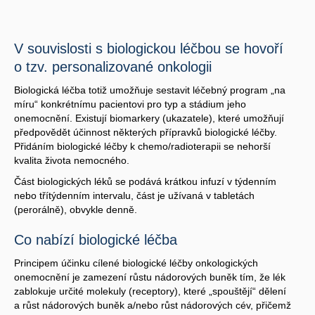
V souvislosti s biologickou léčbou se hovoří
o tzv. personalizované onkologii
Biologická léčba totiž umožňuje sestavit léčebný program „na
míru“ konkrétnímu pacientovi pro typ a stádium jeho
onemocnění. Existují biomarkery (ukazatele), které umožňují
předpovědět účinnost některých přípravků biologické léčby.
Přidáním biologické léčby k chemo/radioterapii se nehorší
kvalita života nemocného.
Část biologických léků se podává krátkou infuzí v týdenním
nebo třítýdenním intervalu, část je užívaná v tabletách
(perorálně), obvykle denně.
Co nabízí biologické léčba
Principem účinku cílené biologické léčby onkologických
onemocnění je zamezení růstu nádorových buněk tím, že lék
zablokuje určité molekuly (receptory), které „spouštějí“ dělení
a růst nádorových buněk a/nebo růst nádorových cév, přičemž