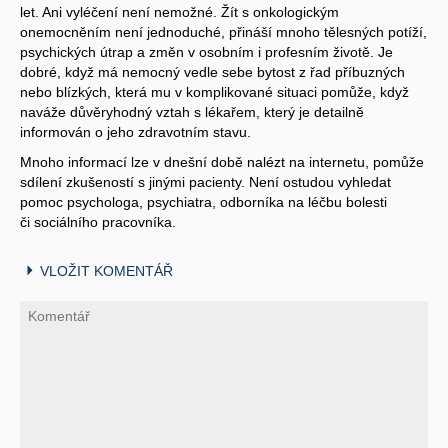
let. Ani vyléčení není nemožné. Žít s onkologickým
onemocněním není jednoduché, přináší mnoho tělesných potíží,
psychických útrap a změn v osobním i profesním životě. Je
dobré, když má nemocný vedle sebe bytost z řad příbuzných
nebo blízkých, která mu v komplikované situaci pomůže, když
naváže důvěryhodný vztah s lékařem, který je detailně
informován o jeho zdravotním stavu.
Mnoho informací lze v dnešní době nalézt na internetu, pomůže
sdílení zkušeností s jinými pacienty. Není ostudou vyhledat
pomoc psychologa, psychiatra, odborníka na léčbu bolesti
či sociálního pracovníka.
VLOŽIT KOMENTÁŘ