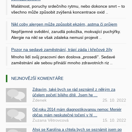
Malátnost, poruchy srdečního rytmu, nebo dokonce smrt – to
všechno může způsobit zvýšená koncentrace oxid ..
Nikl coby alergen může způsobit ekzém, astma či průjem
Nepříjemné svědění, zarudlá pokožka, mokvající puchýřky.
Alergie na nikl se však zdaleka nemusí projevit ..
Pozor na sedavé zaměstnání, trápí záda i křečové žíly
Mnoho lidí svůj pracovní den doslova „prosedí“. Sedavé
zaměstnání ale sebou přináší mnoho zdravotních riz ..
NEJNOVĚJŠÍ KOMENTÁŘE
Zdravím, také bych se rád seznámil z někým za
účelem početí bílého dítě. Jsem he ...
Zdenek
25. 10. 2022
Od roku 2014 mám diagnostikovanou nemoc Meniér
občas mám neskutečné točení v hl ...
Zuzana Větrovcová
15. 10. 2022
Ahoj se Karolína a chtela bych se seznámit jsem po