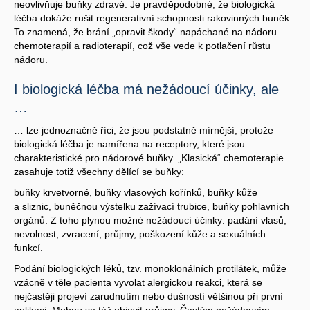
neovlivňuje buňky zdravé. Je pravděpodobné, že biologická
léčba dokáže rušit regenerativní schopnosti rakovinných buněk.
To znamená, že brání „opravit škody“ napáchané na nádoru
chemoterapií a radioterapií, což vše vede k potlačení růstu
nádoru.
I biologická léčba má nežádoucí účinky, ale
…
… lze jednoznačně říci, že jsou podstatně mírnější, protože
biologická léčba je namířena na receptory, které jsou
charakteristické pro nádorové buňky. „Klasická“ chemoterapie
zasahuje totiž všechny dělící se buňky:
buňky krvetvorné, buňky vlasových kořínků, buňky kůže
a sliznic, buněčnou výstelku zažívací trubice, buňky pohlavních
orgánů. Z toho plynou možné nežádoucí účinky: padání vlasů,
nevolnost, zvracení, průjmy, poškození kůže a sexuálních
funkcí.
Podání biologických léků, tzv. monoklonálních protilátek, může
vzácně v těle pacienta vyvolat alergickou reakci, která se
nejčastěji projeví zarudnutím nebo dušností většinou při první
aplikaci. Mohou se též objevit průjmy. Častým nežádoucím