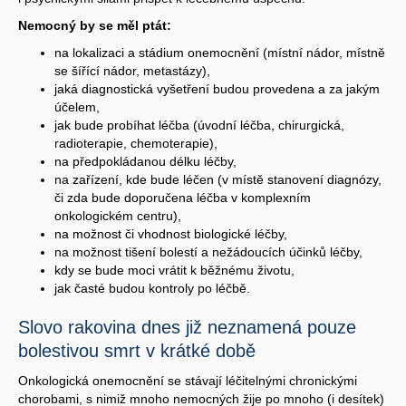
Nemocný by se měl ptát:
na lokalizaci a stádium onemocnění (místní nádor, místně
se šířící nádor, metastázy),
jaká diagnostická vyšetření budou provedena a za jakým
účelem,
jak bude probíhat léčba (úvodní léčba, chirurgická,
radioterapie, chemoterapie),
na předpokládanou délku léčby,
na zařízení, kde bude léčen (v místě stanovení diagnózy,
či zda bude doporučena léčba v komplexním
onkologickém centru),
na možnost či vhodnost biologické léčby,
na možnost tišení bolestí a nežádoucích účinků léčby,
kdy se bude moci vrátit k běžnému životu,
jak časté budou kontroly po léčbě.
Slovo rakovina dnes již neznamená pouze
bolestivou smrt v krátké době
Onkologická onemocnění se stávají léčitelnými chronickými
chorobami, s nimiž mnoho nemocných žije po mnoho (i desítek)