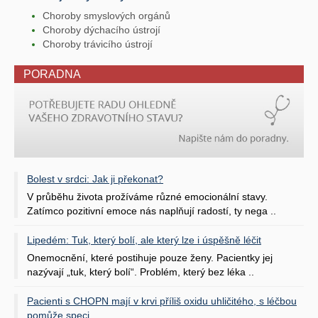
Choroby smyslových orgánů
Choroby dýchacího ústrojí
Choroby trávicího ústrojí
PORADNA
Bolest v srdci: Jak ji překonat?
V průběhu života prožíváme různé emocionální stavy.
Zatímco pozitivní emoce nás naplňují radostí, ty nega ..
Lipedém: Tuk, který bolí, ale který lze i úspěšně léčit
Onemocnění, které postihuje pouze ženy. Pacientky jej
nazývají „tuk, který bolí“. Problém, který bez léka ..
Pacienti s CHOPN mají v krvi příliš oxidu uhličitého, s léčbou
pomůže speci ..