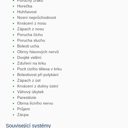
Poruchy zraku
Horečka
Huhňavost
Nosní neprůchodnost
Krvácení z nosu
Zápach z nosu
Porucha čichu
Porucha sluchu
Bolesti ucha
Obrny hlavových nervů
Dvojité vidění
Zduření na krku
Pocit cizího tělesa v krku
Bolestivost při polykání
Zápach z úst
Krvácení z dutiny ústní
Váhový úbytek
Parestézie
Obrna lícního nervu
Průjem
Zácpa
Související systémy