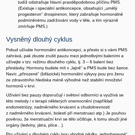
tudíž odstraňuje hlavní pravděpodobnou příčinu PMS.
(Existuje i speciální antikoncepce, obsahující „umělý
progesteron“ drospirenon, který zabraňuje hormonálně
podmíněnému zadržování vody v těle, a tím výrazně
zmírňuje PMS.)
Vysněný dlouhý cyklus
Pokud užíváte hormonální antikoncepci, a přesto si s vámi PMS
zahrává, pak zkuste zrušit pauzu mezi jednotlivými baleními a
užívejte v tzv. režimu dlouhého cyklu, tj. 3 – 6 balení bez
přestávky. Hormony budete mít v „lajně“ a PMS bude bez šance.
Navíc „přirozené“ (bifázické) hormonální výkyvy jsou pro ženu
ze zdravotního hlediska méně výhodné než stabilní množství
hormonů v krvi.
Užívání bez pauzy doporučují i světoví odborníci a využívá se
této metody i v terapii některých onemocnění (například
endometriózy, nadměrného krvácení a chudokrevnosti
z nadměrného krvácení, bolestí při menstruaci atp.) Je pouhou
pověrou, že menstruační krví se tělo očišťuje, k tomu slouží jiné
orgány (ledviny, játra, plíce…).
Pro užívání v dlouhém cyklu jsou vhodné pilulky „jednobarevné“,