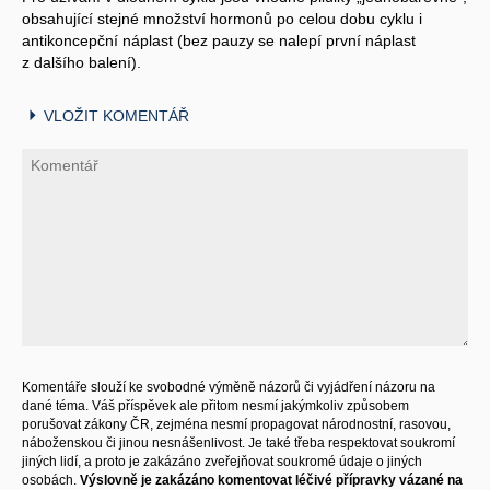
obsahující stejné množství hormonů po celou dobu cyklu i
antikoncepční náplast (bez pauzy se nalepí první náplast
z dalšího balení).
VLOŽIT KOMENTÁŘ
Komentáře slouží ke svobodné výměně názorů či vyjádření názoru na
dané téma. Váš příspěvek ale přitom nesmí jakýmkoliv způsobem
porušovat zákony ČR, zejména nesmí propagovat národnostní, rasovou,
náboženskou či jinou nesnášenlivost. Je také třeba respektovat soukromí
jiných lidí, a proto je zakázáno zveřejňovat soukromé údaje o jiných
osobách.
Výslovně je zakázáno komentovat léčivé přípravky vázané na