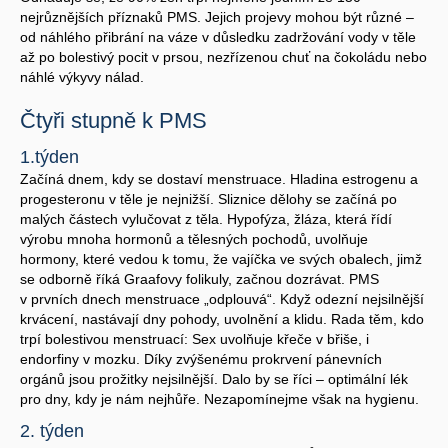
nejrůznějších příznaků PMS. Jejich projevy mohou být různé –
od náhlého přibrání na váze v důsledku zadržování vody v těle
až po bolestivý pocit v prsou, nezřízenou chuť na čokoládu nebo
náhlé výkyvy nálad.
Čtyři stupně k PMS
1.týden
Začíná dnem, kdy se dostaví menstruace. Hladina estrogenu a
progesteronu v těle je nejnižší. Sliznice dělohy se začíná po
malých částech vylučovat z těla. Hypofýza, žláza, která řídí
výrobu mnoha hormonů a tělesných pochodů, uvolňuje
hormony, které vedou k tomu, že vajíčka ve svých obalech, jimž
se odborně říká Graafovy folikuly, začnou dozrávat. PMS
v prvních dnech menstruace „odplouvá“. Když odezní nejsilnější
krvácení, nastávají dny pohody, uvolnění a klidu. Rada těm, kdo
trpí bolestivou menstruací: Sex uvolňuje křeče v břiše, i
endorfiny v mozku. Díky zvýšenému prokrvení pánevních
orgánů jsou prožitky nejsilnější. Dalo by se říci – optimální lék
pro dny, kdy je nám nejhůře. Nezapomínejme však na hygienu.
2. týden