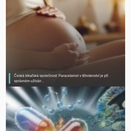
Česká lékařská společnost: Paracetamol v těhotenství je při
správném užíván ..