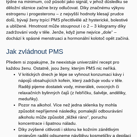
týdne na minimum, což působí jako signál, v jehož důsledku se
děložní sliznice začne brzy odlučovat. Díky značnému výkyvu
estrogenu i progesteronu – z nejvyšší hodnoty klesají prudce
dolů, bývají ženy trpící PMS přecitlivělé až hysterické, bolestivé
a ublížené. Hmotnost může stoupnout i o 2 – 3 kilogramy díky
zadržování vody v těle. Jenže, když jsme nejvíce „dole“ –
dochází k spásné menstruaci a hormonální kolotoč opět začíná.
Jak zvládnout PMS
Předem si zopakujme, že neexistuje univerzální recept pro
každou ženu. Ostatně, jsou ženy, kterým PMS nic neříká.
V kritických dnech je lépe se vyhnout konzumaci kávy i
nápojů obsahujících kofein, který zadržuje vodu v těle.
Raději pijeme dostatek vody, minerálek, ovocných či
relaxačních bylinných čajů (z řebříčku, šalvěje, anděliky,
meduňky).
Pozor na alkohol. Více než jedna sklenka by mohla
způsobit nepříjemné následky, pomalejší odbourávání
alkoholu může způsobit „těžké ráno“, poruchu
koncentrace i špatnou náladu.
Díky zvýšené citlivosti i sklonu ke kožním zánětlivým
projevům raději odsuneme návštěvu kosmetičky a depilaci