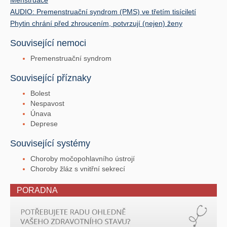
AUDIO: Premenstruační syndrom (PMS) ve třetím tisíciletí
Phytin chrání před zhroucením, potvrzují (nejen) ženy
Související nemoci
Premenstruační syndrom
Související příznaky
Bolest
Nespavost
Únava
Deprese
Související systémy
Choroby močopohlavního ústrojí
Choroby žláz s vnitřní sekrecí
PORADNA