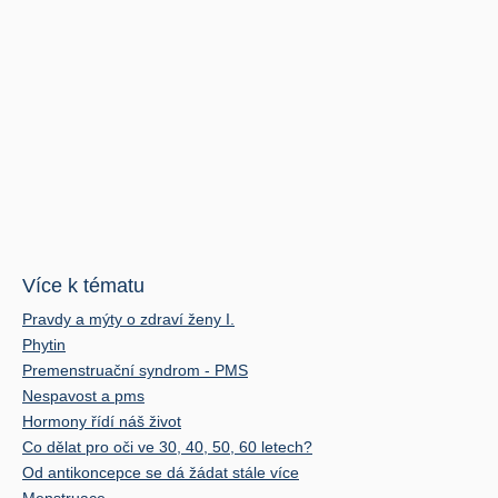
Více k tématu
Pravdy a mýty o zdraví ženy I.
Phytin
Premenstruační syndrom - PMS
Nespavost a pms
Hormony řídí náš život
Co dělat pro oči ve 30, 40, 50, 60 letech?
Od antikoncepce se dá žádat stále více
Menstruace