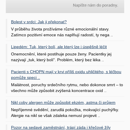
Bolest v srdci: Jak ji překonat?
V průběhu života prožíváme různé emocionální stavy.
Zatímco pozitivní emoce nás naplňují radostí, ty nega ..
Lipedém: Tuk, který bolí, ale který lze i úspěšně léčit
Onemocnění, které postihuje pouze ženy. Pacientky jej
nazývají „tuk, který bolí“. Problém, který bez léka ..
Pacienti s CHOPN mají v krvi příliš oxidu uhličitého, s léčbou
pomůže speci ..
Malátnost, poruchy srdečního rytmu, nebo dokonce smrt – to
všechno může způsobit zvýšená koncentrace oxid ..
Nikl coby alergen může způsobit ekzém, astma či průjem
Nepříjemné svědění, zarudlá pokožka, mokvající puchýřky.
Alergie na nikl se však zdaleka nemusí projevit ..
Pozor na sedavé zaměstnání, trápí záda i křečové žíly