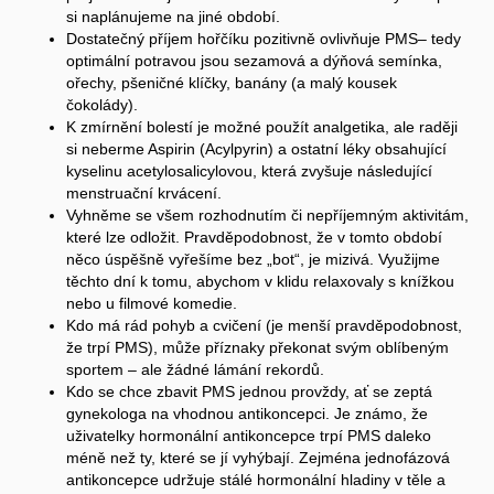
si naplánujeme na jiné období.
Dostatečný příjem hořčíku pozitivně ovlivňuje PMS– tedy
optimální potravou jsou sezamová a dýňová semínka,
ořechy, pšeničné klíčky, banány (a malý kousek
čokolády).
K zmírnění bolestí je možné použít analgetika, ale raději
si neberme Aspirin (Acylpyrin) a ostatní léky obsahující
kyselinu acetylosalicylovou, která zvyšuje následující
menstruační krvácení.
Vyhněme se všem rozhodnutím či nepříjemným aktivitám,
které lze odložit. Pravděpodobnost, že v tomto období
něco úspěšně vyřešíme bez „bot“, je mizivá. Využijme
těchto dní k tomu, abychom v klidu relaxovaly s knížkou
nebo u filmové komedie.
Kdo má rád pohyb a cvičení (je menší pravděpodobnost,
že trpí PMS), může příznaky překonat svým oblíbeným
sportem – ale žádné lámání rekordů.
Kdo se chce zbavit PMS jednou provždy, ať se zeptá
gynekologa na vhodnou antikoncepci. Je známo, že
uživatelky hormonální antikoncepce trpí PMS daleko
méně než ty, které se jí vyhýbají. Zejména jednofázová
antikoncepce udržuje stálé hormonální hladiny v těle a