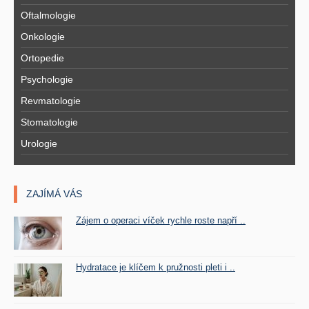
Oftalmologie
Onkologie
Ortopedie
Psychologie
Revmatologie
Stomatologie
Urologie
ZAJÍMÁ VÁS
Zájem o operaci víček rychle roste napří ..
Hydratace je klíčem k pružnosti pleti i ..