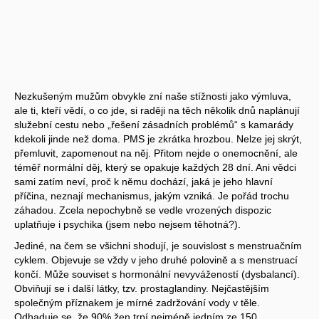
Nezkušeným mužům obvykle zní naše stížnosti jako výmluva,
ale ti, kteří vědí, o co jde, si raději na těch několik dnů naplánují
služební cestu nebo „řešení zásadních problémů“ s kamarády
kdekoli jinde než doma. PMS je zkrátka hrozbou. Nelze jej skrýt,
přemluvit, zapomenout na něj. Přitom nejde o onemocnění, ale
téměř normální děj, který se opakuje každých 28 dní. Ani vědci
sami zatím neví, proč k němu dochází, jaká je jeho hlavní
příčina, neznají mechanismus, jakým vzniká. Je pořád trochu
záhadou. Zcela nepochybně se vedle vrozených dispozic
uplatňuje i psychika (jsem nebo nejsem těhotná?).
Jediné, na čem se všichni shodují, je souvislost s menstruačním
cyklem. Objevuje se vždy v jeho druhé polovině a s menstruací
končí. Může souviset s hormonální nevyvážeností (dysbalancí).
Obviňují se i další látky, tzv. prostaglandiny. Nejčastějším
společným příznakem je mírné zadržování vody v těle.
Odhaduje se, že 90% žen trpí nejméně jedním ze 150