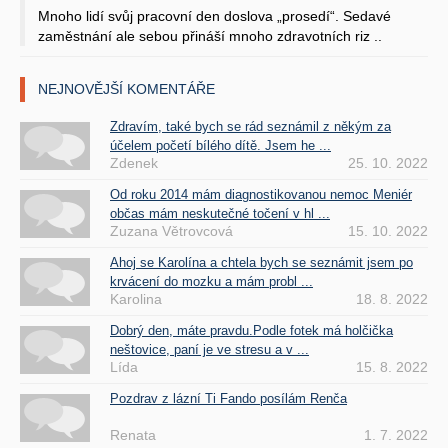
Mnoho lidí svůj pracovní den doslova „prosedí“. Sedavé
zaměstnání ale sebou přináší mnoho zdravotních riz ..
NEJNOVĚJŠÍ KOMENTÁŘE
Zdravím, také bych se rád seznámil z někým za
účelem početí bílého dítě. Jsem he ...
Zdenek
25. 10. 2022
Od roku 2014 mám diagnostikovanou nemoc Meniér
občas mám neskutečné točení v hl ...
Zuzana Větrovcová
15. 10. 2022
Ahoj se Karolína a chtela bych se seznámit jsem po
krvácení do mozku a mám probl ...
Karolina
18. 8. 2022
Dobrý den, máte pravdu.Podle fotek má holčička
neštovice, paní je ve stresu a v ...
Lída
15. 8. 2022
Pozdrav z lázní Ti Fando posílám Renča
Renata
1. 7. 2022