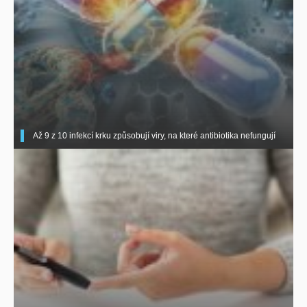
Až 9 z 10 infekcí krku způsobují viry, na které antibiotika nefungují