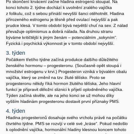
Po skončení krvácení začne hladina estrogenů stoupat. Na
konci tohoto 2. týdne dochází k uvolnění zralého vajíčka
z folikulu, což s sebou přináší nevyšší šanci otěhotnět. Hladina
přirozeného estrogenu je těsně před ovulací nejvyšší a pak
prudce klesá. V tomto období bývá největší chuť na sex. Z nálad
převažuje optimismus a dobrá nálada. Na druhou stranu
býváme kritičtější k jiným ženám – potenciálním „sokyním“.
Fyzická i psychická výkonnost je v tomto období nejvyšší.
3. týden
Počátkem třetího týdne začíná produkce dalšího důležitého
ženského hormonu – progesteronu. (Současně opět stoupá i
množství estrogenu v krvi.) Progesteron vzniká v bývalém obalu
vajíčka, který se změnil na tzv. žluté tělísko. Proto se
progesteronu někdy říká hormon žlutého tělíska. Jeho hlavní
funkcí je připravit děložní sliznici k přijetí oplodněného vajíčka.
Týden začíná skvěle, ale na jeho konci se už mohou díky
vyšším hladinám progesteronu dostavit první příznaky PMS.
4. týden
Hladina progesteronů dosahuje svého vrcholu právě na počátku
čtvrtého týdne. PMS se rozvíjí v celé své „kráse“. Pokud nedošlo
k oplodnění vajíčka, hormonální hladiny klesnou koncem tohoto