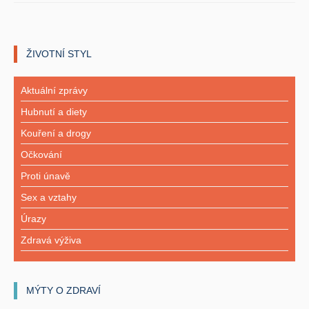
ŽIVOTNÍ STYL
Aktuální zprávy
Hubnutí a diety
Kouření a drogy
Očkování
Proti únavě
Sex a vztahy
Úrazy
Zdravá výživa
MÝTY O ZDRAVÍ