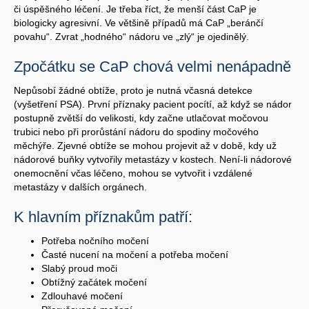
či úspěšného léčení. Je třeba říct, že menší část CaP je
biologicky agresivní. Ve většině případů má CaP „beránčí
povahu“. Zvrat „hodného“ nádoru ve „zlý“ je ojedinělý.
Zpočátku se CaP chová velmi nenápadně
Nepůsobí žádné obtíže, proto je nutná včasná detekce
(vyšetření PSA). První příznaky pacient pocítí, až když se nádor
postupně zvětší do velikosti, kdy začne utlačovat močovou
trubici nebo při prorůstání nádoru do spodiny močového
měchýře. Zjevné obtíže se mohou projevit až v době, kdy už
nádorové buňky vytvořily metastázy v kostech. Není-li nádorové
onemocnění včas léčeno, mohou se vytvořit i vzdálené
metastázy v dalších orgánech.
K hlavním příznakům patří:
Potřeba nočního močení
Časté nucení na močení a potřeba močení
Slabý proud moči
Obtížný začátek močení
Zdlouhavé močení