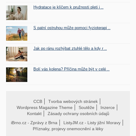
Hydratace je klíčem k pružnosti pleti i ..
S patní ostruhou může pomoci fyzioterapi ..
Jak po ránu rozhýbat ztuhlé tělo a kdy r ..
Bolí vás kolena? Příčina může být v celé ..
CCB
Tvorba webových stránek
Wordpress Magazine Theme
Soutěže
Inzerce
Kontakt
Zásady ochrany osobních údajů
iBrno.cz - Zprávy z Brna
ListyJM.cz - Listy jižní Moravy
Příznaky, projevy onemocnění a léky