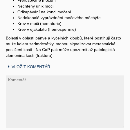
Přerušované močení
Nechtěný únik moči
Odkapávání na konci močení
Nedokonalé vyprázdnění močového měchýře
Krev v moči (hematurie)
Krev v ejakulátu (hemospermie)
Bolesti v oblasti pánve a kyčelních kloubů, které postihují často
muže kolem sedmdesátky, mohou signalizovat metastatické
postižení kostí. Na CaP pak může upozornit až patologická
zlomenina kosti (fraktura).
VLOŽIT KOMENTÁŘ