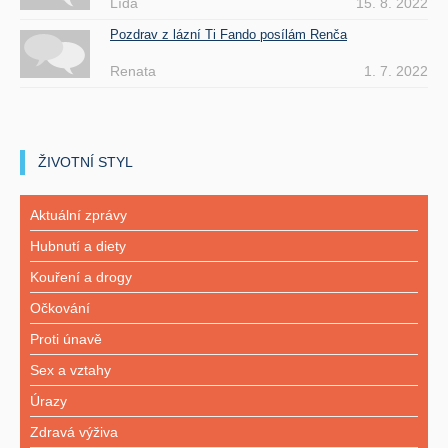
Lída
15. 8. 2022
Pozdrav z lázní Ti Fando posílám Renča
Renata
1. 7. 2022
ŽIVOTNÍ STYL
Aktuální zprávy
Hubnutí a diety
Kouření a drogy
Očkování
Proti únavě
Sex a vztahy
Úrazy
Zdravá výživa