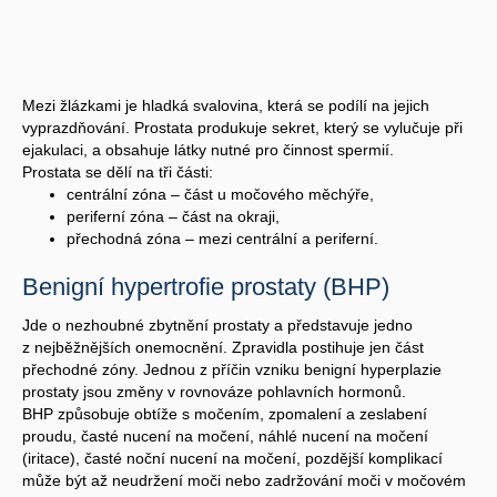
Mezi žlázkami je hladká svalovina, která se podílí na jejich
vyprazdňování. Prostata produkuje sekret, který se vylučuje při
ejakulaci, a obsahuje látky nutné pro činnost spermií.
Prostata se dělí na tři části:
centrální zóna – část u močového měchýře,
periferní zóna – část na okraji,
přechodná zóna – mezi centrální a periferní.
Benigní hypertrofie prostaty (BHP)
Jde o nezhoubné zbytnění prostaty a představuje jedno
z nejběžnějších onemocnění. Zpravidla postihuje jen část
přechodné zóny. Jednou z příčin vzniku benigní hyperplazie
prostaty jsou změny v rovnováze pohlavních hormonů.
BHP způsobuje obtíže s močením, zpomalení a zeslabení
proudu, časté nucení na močení, náhlé nucení na močení
(iritace), časté noční nucení na močení, pozdější komplikací
může být až neudržení moči nebo zadržování moči v močovém