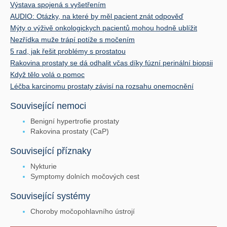
Výstava spojená s vyšetřením
AUDIO: Otázky, na které by měl pacient znát odpověď
Mýty o výživě onkologickych pacientů mohou hodně ublížit
Nezřídka muže trápí potíže s močením
5 rad, jak řešit problémy s prostatou
Rakovina prostaty se dá odhalit včas díky fúzní perinální biopsii
Když tělo volá o pomoc
Léčba karcinomu prostaty závisí na rozsahu onemocnění
Související nemoci
Benigní hypertrofie prostaty
Rakovina prostaty (CaP)
Související příznaky
Nykturie
Symptomy dolních močových cest
Související systémy
Choroby močopohlavního ústrojí