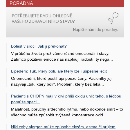
PORADNA
Bolest v srdci: Jak ji překonat?
V průběhu života prožíváme různé emocionální stavy.
Zatímco pozitivní emoce nás naplňují radostí, ty nega ..
Lipedém: Tuk, který bolí, ale který lze i úspěšně léčit
Onemocnění, které postihuje pouze ženy. Pacientky jej
nazývají „tuk, který bolí“. Problém, který bez léka ..
Pacienti s CHOPN mají v krvi příliš oxidu uhličitého, s léčbou
pomůže speci ..
Malátnost, poruchy srdečního rytmu, nebo dokonce smrt – to
všechno může způsobit zvýšená koncentrace oxid ..
Nikl coby alergen může způsobit ekzém, astma či průjem