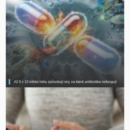
Až 9 z 10 infekcí krku způsobují viry, na které antibiotika nefungují