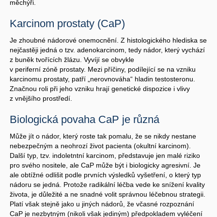
měchýři.
Karcinom prostaty (CaP)
Je zhoubné nádorové onemocnění. Z histologického hlediska se
nejčastěji jedná o tzv. adenokarcinom, tedy nádor, který vychází
z buněk tvořících žlázu. Vyvíjí se obvykle
v periferní zóně prostaty. Mezi příčiny, podílející se na vzniku
karcinomu prostaty, patří „nerovnováha“ hladin testosteronu.
Značnou roli při jeho vzniku hrají genetické dispozice i vlivy
z vnějšího prostředí.
Biologická povaha CaP je různá
Může jít o nádor, který roste tak pomalu, že se nikdy nestane
nebezpečným a neohrozí život pacienta (okultní karcinom).
Další typ, tzv. indoletntní karcinom, představuje jen malé riziko
pro svého nositele, ale CaP může být i biologicky agresivní. Je
ale obtížné odlišit podle prvních výsledků vyšetření, o který typ
nádoru se jedná. Protože radikální léčba vede ke snížení kvality
života, je důležité a ne snadné volit správnou léčebnou strategii.
Platí však stejně jako u jiných nádorů, že včasné rozpoznání
CaP je nezbytným (nikoli však jediným) předpokladem vyléčení