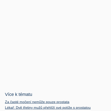
Více k tématu
Za časté močení nemůže pouze prostata
Lékař: Dvě třetiny mužů přehlíží své potíže s prostatou