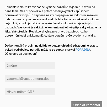
Komentáře slouží ke svobodné výměně názorů či vyjádření názoru na
dané téma. Váš příspěvek ale přitom nesmí jakýmkoliv způsobem
porušovat zákony ČR, zejména nesmí propagovat národnostní, rasovou,
náboženskou či jinou nesnášenlivost. Je také třeba respektovat soukromí
jiných lidí, a proto je zakázáno zveřejňovat soukromé údaje o jiných
osobách.
Výslovně je zakázáno komentovat léčivé přípravky vázané na
lékařský předpis.
Redakce si vyhrazuje právo bez předchozího
upozornění odstranit komentáře, které porušují výše uvedená pravidla.
Do komentářů prosím nevkládejte dotazy ohledně zdravotního stavu,
pokud potřebujete poradit, můžete se zeptat v sekci
PORADNA
.
Děkujeme za pochopení.