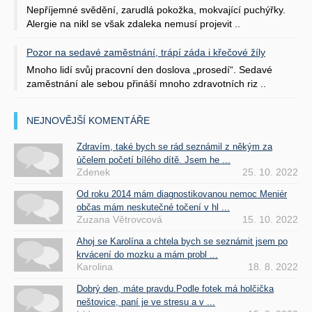
Nepříjemné svědění, zarudlá pokožka, mokvající puchýřky.
Alergie na nikl se však zdaleka nemusí projevit ..
Pozor na sedavé zaměstnání, trápí záda i křečové žíly
Mnoho lidí svůj pracovní den doslova „prosedí“. Sedavé
zaměstnání ale sebou přináší mnoho zdravotních riz ..
NEJNOVĚJŠÍ KOMENTÁŘE
Zdravím, také bych se rád seznámil z někým za
účelem početí bílého dítě. Jsem he ...
Zdenek
25. 10. 2022
Od roku 2014 mám diagnostikovanou nemoc Meniér
občas mám neskutečné točení v hl ...
Zuzana Větrovcová
15. 10. 2022
Ahoj se Karolína a chtela bych se seznámit jsem po
krvácení do mozku a mám probl ...
Karolina
18. 8. 2022
Dobrý den, máte pravdu.Podle fotek má holčička
neštovice, paní je ve stresu a v ...