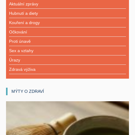
Aktuální zprávy
Hubnutí a diety
Kouření a drogy
Očkování
Proti únavě
Sex a vztahy
Úrazy
Zdravá výživa
MÝTY O ZDRAVÍ