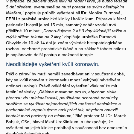
V případě, že pacient užívá léky na ředění krve, je nutno vysadit
5 dní předem, eventuelně se musí poradit se svým ošetřujícím
lékařem,“
popisuje průběh vyšetření MUDr. Monika Purmová,
FEBU z pražské urologické kliniky UroKlinikum. Příprava k fúzní
perineální biopsii je asi 15 min, samotný odběr vzorků trvá
přibližně 10 minut. „
Doporučujeme 2 až 3 dny klidovější režim a
zvýšit příjem tekutin na 2 litry,“
doplňuje uroložka Purmová.
Obvykle do 10 až 14 dní je znám výsledek histopatologického
rozboru odebrané prostatické tkáně a na základě tohoto nálezu
je naplánován další postup a možnosti terapie.
Neodkládejte vyšetření kvůli koronaviru
Péči o zdraví by muži neměli zanedbávat ani v současné době,
kdy se kvůli obavám z koronaviru mnozí vyhýbají návštěvám
ordinací urologů. Právě odkládání vyšetření však může mít
fatální následky.
„Děláme maximum pro to, abychom rizika
přenosu viru minimalizovali, používáme ochranné pomůcky,
snažíme se využívat nejmodernějších možností desinfekce a
pochopitelně organizujeme naši práci tak, abychom omezili
kontakt mezi pacienty na minimum,“
říká profesor MUDr. Marek
Babjuk, CSc., hlavní lékař UroKlinikum, a ubezpečuje, že
vyšetření na jejich klinice probíhají v současnosti bez omezení a
dlouhých čekacích dob.