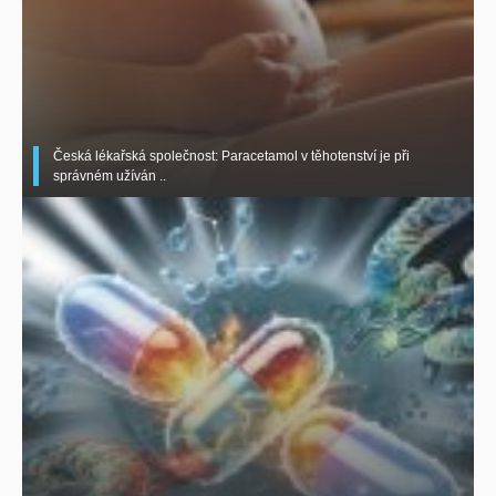
Česká lékařská společnost: Paracetamol v těhotenství je při
správném užíván ..