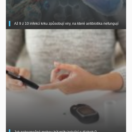
Až 9 z 10 infekcí krku způsobují viry, na které antibiotika nefungují