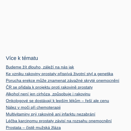
Více k tématu
Budeme žít dlouho, záleží na nás jak
Ke vzniku rakoviny prostaty přispívá životní styl a genetika
Porucha erekce může znamenat závažné skryté onemocnění
ČR se přidala k projektu proti rakovině prostaty
Alkohol není jen cirhóza, způsobuje i rakovinu
Onkologové se dostávají k lepším lékům – řeší ale cenu
Nález v moči při chemoterapii
Multivitaminy prý rakovině ani infarktu nezabrání
Léčba karcinomu prostaty závisí na rozsahu onemocnění
Prostata – čistě mužská žláza