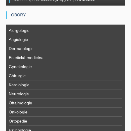
Jak nebezpečné mohou být mýty kolující o diabetu?
OBORY
Alergologie
Angiologie
Dermatologie
Estetická medicína
Gynekologie
Chirurgie
Kardiologie
Neurologie
Oftalmologie
Onkologie
Ortopedie
Psychologie