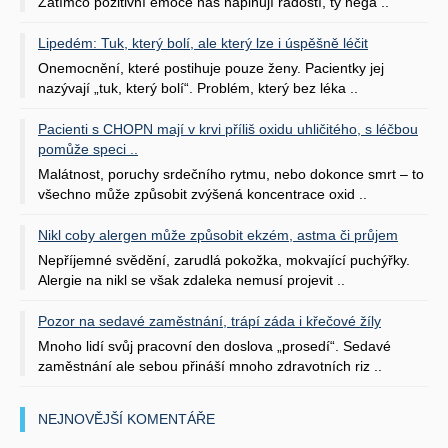
Zatímco pozitivní emoce nás naplňují radostí, ty nega ..
Lipedém: Tuk, který bolí, ale který lze i úspěšně léčit
Onemocnění, které postihuje pouze ženy. Pacientky jej
nazývají „tuk, který bolí“. Problém, který bez léka ..
Pacienti s CHOPN mají v krvi příliš oxidu uhličitého, s léčbou
pomůže speci ..
Malátnost, poruchy srdečního rytmu, nebo dokonce smrt – to
všechno může způsobit zvýšená koncentrace oxid ..
Nikl coby alergen může způsobit ekzém, astma či průjem
Nepříjemné svědění, zarudlá pokožka, mokvající puchýřky.
Alergie na nikl se však zdaleka nemusí projevit ..
Pozor na sedavé zaměstnání, trápí záda i křečové žíly
Mnoho lidí svůj pracovní den doslova „prosedí“. Sedavé
zaměstnání ale sebou přináší mnoho zdravotních riz ..
NEJNOVĚJŠÍ KOMENTÁŘE