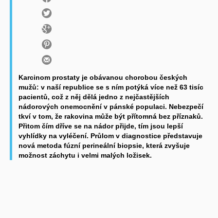
Karcinom prostaty je obávanou chorobou českých
mužů: v naší republice se s ním potýká více než 63 tisíc
pacientů, což z něj dělá jedno z nejčastějších
nádorových onemocnění v pánské populaci. Nebezpečí
tkví v tom, že rakovina může být přítomná bez příznaků.
Přitom čím dříve se na nádor přijde, tím jsou lepší
vyhlídky na vyléčení. Průlom v diagnostice představuje
nová metoda fúzní perineální biopsie, která zvyšuje
možnost záchytu i velmi malých ložisek.