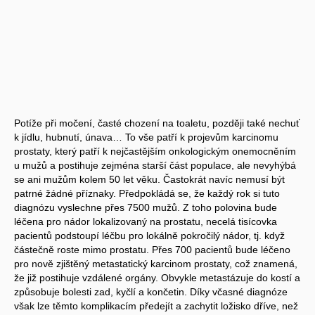
Potíže při močení, časté chození na toaletu, později také nechuť
k jídlu, hubnutí, únava… To vše patří k projevům karcinomu
prostaty, který patří k nejčastějším onkologickým onemocněním
u mužů a postihuje zejména starší část populace, ale nevyhýbá
se ani mužům kolem 50 let věku. Častokrát navíc nemusí být
patrné žádné příznaky. Předpokládá se, že každý rok si tuto
diagnózu vyslechne přes 7500 mužů. Z toho polovina bude
léčena pro nádor lokalizovaný na prostatu, necelá tisícovka
pacientů podstoupí léčbu pro lokálně pokročilý nádor, tj. když
částečně roste mimo prostatu. Přes 700 pacientů bude léčeno
pro nově zjištěný metastatický karcinom prostaty, což znamená,
že již postihuje vzdálené orgány. Obvykle metastázuje do kostí a
způsobuje bolesti zad, kyčlí a končetin. Díky včasné diagnóze
však lze těmto komplikacím předejít a zachytit ložisko dříve, než