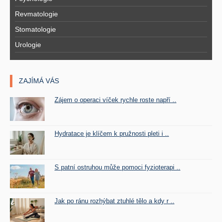
Revmatologie
Stomatologie
Urologie
ZAJÍMÁ VÁS
Zájem o operaci víček rychle roste napří ..
Hydratace je klíčem k pružnosti pleti i ..
S patní ostruhou může pomoci fyzioterapi ..
Jak po ránu rozhýbat ztuhlé tělo a kdy r ..