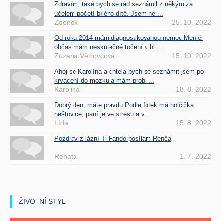
Zdravím, také bych se rád seznámil z někým za
účelem početí bílého dítě. Jsem he ...
Zdenek
25. 10. 2022
Od roku 2014 mám diagnostikovanou nemoc Meniér
občas mám neskutečné točení v hl ...
Zuzana Větrovcová
15. 10. 2022
Ahoj se Karolína a chtela bych se seznámit jsem po
krvácení do mozku a mám probl ...
Karolina
18. 8. 2022
Dobrý den, máte pravdu.Podle fotek má holčička
neštovice, paní je ve stresu a v ...
Lída
15. 8. 2022
Pozdrav z lázní Ti Fando posílám Renča
Renata
1. 7. 2022
ŽIVOTNÍ STYL