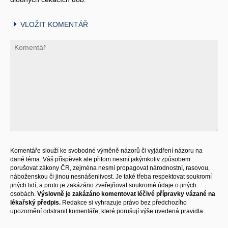
VLOŽIT KOMENTÁŘ
Komentáře slouží ke svobodné výměně názorů či vyjádření názoru na
dané téma. Váš příspěvek ale přitom nesmí jakýmkoliv způsobem
porušovat zákony ČR, zejména nesmí propagovat národnostní, rasovou,
náboženskou či jinou nesnášenlivost. Je také třeba respektovat soukromí
jiných lidí, a proto je zakázáno zveřejňovat soukromé údaje o jiných
osobách.
Výslovně je zakázáno komentovat léčivé přípravky vázané na
lékařský předpis.
Redakce si vyhrazuje právo bez předchozího
upozornění odstranit komentáře, které porušují výše uvedená pravidla.