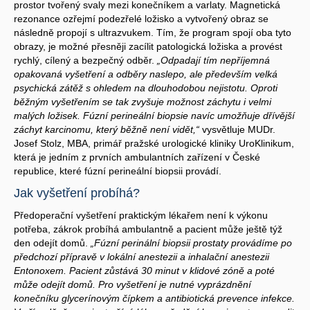
prostor tvořený svaly mezi konečníkem a varlaty. Magnetická
rezonance ozřejmí podezřelé ložisko a vytvořený obraz se
následně propojí s ultrazvukem. Tím, že program spojí oba tyto
obrazy, je možné přesněji zacílit patologická ložiska a provést
rychlý, cílený a bezpečný odběr.
„Odpadají tím nepříjemná
opakovaná vyšetření a odběry naslepo, ale především velká
psychická zátěž s ohledem na dlouhodobou nejistotu. Oproti
běžným vyšetřením se tak zvyšuje možnost záchytu i velmi
malých ložisek. Fúzní perineální biopsie navíc umožňuje dřívější
záchyt karcinomu, který běžně není vidět,“
vysvětluje MUDr.
Josef Stolz, MBA, primář pražské urologické kliniky UroKlinikum,
která je jedním z prvních ambulantních zařízení v České
republice, které fúzní perineální biopsii provádí.
Jak vyšetření probíhá?
Předoperační vyšetření praktickým lékařem není k výkonu
potřeba, zákrok probíhá ambulantně a pacient může ještě týž
den odejít domů.
„Fúzní perinální biopsii prostaty provádíme po
předchozí přípravě v lokální anestezii a inhalační anestezii
Entonoxem. Pacient zůstává 30 minut v klidové zóně a poté
může odejít domů. Pro vyšetření je nutné vyprázdnění
konečníku glycerínovým čípkem a antibiotická prevence infekce.