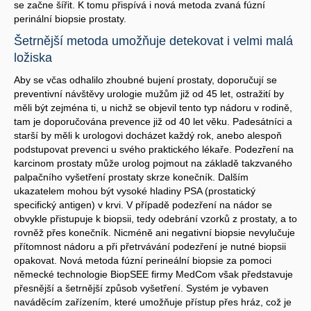
se začne šířit. K tomu přispívá i nová metoda zvaná fúzní
perinální biopsie prostaty.
Šetrnější metoda umožňuje detekovat i velmi malá
ložiska
Aby se včas odhalilo zhoubné bujení prostaty, doporučují se
preventivní návštěvy urologie mužům již od 45 let, ostražití by
měli být zejména ti, u nichž se objevil tento typ nádoru v rodině,
tam je doporučována prevence již od 40 let věku. Padesátníci a
starší by měli k urologovi docházet každý rok, anebo alespoň
podstupovat prevenci u svého praktického lékaře. Podezření na
karcinom prostaty může urolog pojmout na základě takzvaného
palpačního vyšetření prostaty skrze konečník. Dalším
ukazatelem mohou být vysoké hladiny PSA (prostatický
specifický antigen) v krvi. V případě podezření na nádor se
obvykle přistupuje k biopsii, tedy odebrání vzorků z prostaty, a to
rovněž přes konečník. Nicméně ani negativní biopsie nevylučuje
přítomnost nádoru a při přetrvávání podezření je nutné biopsii
opakovat. Nová metoda fúzní perineální biopsie za pomoci
německé technologie BiopSEE firmy MedCom však představuje
přesnější a šetrnější způsob vyšetření. Systém je vybaven
naváděcím zařízením, které umožňuje přístup přes hráz, což je