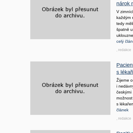
nárok 
V zimníc
každým 
tedy měl
špatně u
uklouzn
celý člá
, redakce
Pacien
s lékař
Žijeme o
i nedávn
českými 
možnost 
s lékaře
článek
, redakce