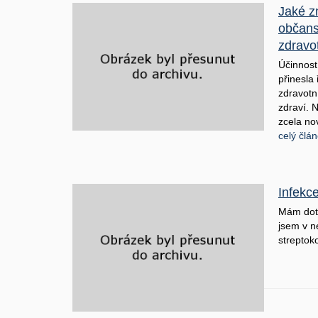
Jaké z
občans
zdravot
Účinnos
přinesla
zdravotn
zdraví. 
zcela no
celý člá
Infekc
Mám dota
jsem v n
strepto