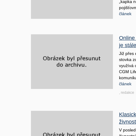
„kapka 
pojišťov
článek
Online
je stál
Již přes 
stovka z
využívá 
CGM Life
komunika
článek
, redakce
Klasic
živnos
V posled