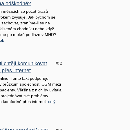
na odškodné?
h měsících se počet úrazů
rokem zvyšuje. Jak bychom se
i zachovat, zraníme-li se na
klizeném chodníku nebo když
eme po mokré podlaze v MHD?
nek
ti chtějí komunikovat
2
i přes internet
nline. Tento fakt podporuje
ý průzkum společnosti CGM mezi
pacienty. Většina z nich by uvítala
projednávat své problémy
m komfortně přes internet.
celý