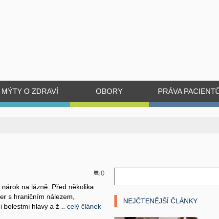
MÝTY O ZDRAVÍ
OBORY
PRÁVA PACIENT
0
m nárok na lázně. Před několika
jater s hraničním nálezem,
NEJČTENĚJŠÍ ČLÁNKY
i bolestmi hlavy a ž ..
celý článek