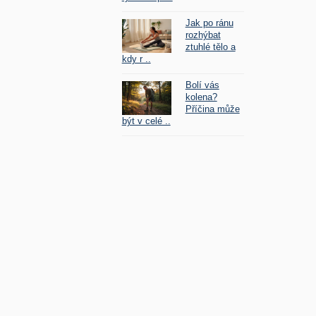
Jak po ránu
rozhýbat
ztuhlé tělo a
kdy r ..
Bolí vás
kolena?
Příčina může
být v celé ..