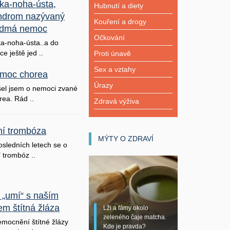
ka-noha-ústa,
Hubnutí a diety
ndrom nazývaný
Kouření a drogy
dmá nemoc
Očkování
a-noha-ústa..a do
ice ještě jed ..
Proti únavě
Sex a vztahy
moc chorea
Úrazy
šel jsem o nemoci zvané
rea. Rád ..
Zdravá výživa
lní trombóza
MÝTY O ZDRAVÍ
osledních letech se o
í trombóz ..
 „umí“ s naším
em štítná žláza
Lži a fámy okolo
zeleného čaje matcha.
mocnění štítné žlázy
Kde je pravda?