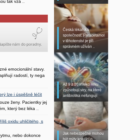
sou tak vzá ..
Česká lékařská
společnost: Paracetamol
v těhotenství je při
správném užíván ..
zné emocionální stavy.
plňují radostí, ty nega
Až 9 z 10 infekcí krku
způsobují viry, na které
erý lze i úspěšně léčit
antibiotika nefungují
uze ženy. Pacientky jej
ém, který bez léka ..
liš oxidu uhličitého, s
Jak nebezpečné mohou
 rytmu, nebo dokonce
být mýty kolující o