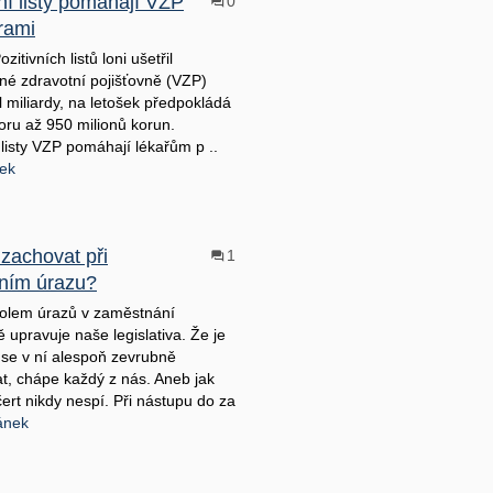
ní listy pomáhají VZP
0
rami
ozitivních listů loni ušetřil
é zdravotní pojišťovně (VZP)
l miliardy, na letošek předpokládá
ru až 950 milionů korun.
 listy VZP pomáhají lékařům p ..
nek
 zachovat při
1
ním úrazu?
olem úrazů v zaměstnání
 upravuje naše legislativa. Že je
 se v ní alespoň zevrubně
at, chápe každý z nás. Aneb jak
ert nikdy nespí. Při nástupu do za
lánek