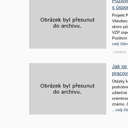
Pozitiv
s úspo
Projekt P
Všeobecn
skoro pů
VZP úspo
Pozitivní
celý člá
, redakce
Jak se
pracov
Otázky k
podrobně
užitečné
orientov
známo, č
..
celý č