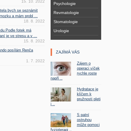
15. 10. 2022
Psychologie
htela bych se seznámit
Revmatologie
mozku a mám probl ...
18. 8. 2022
Stomatologie
vdu.Podle fotek má
Urologie
ní je ve stresu a v ...
15. 8. 2022
Fando posílám Renča
ZAJÍMÁ VÁS
1. 7. 2022
Zájem o
operaci víček
rychle roste
napří ..
Hydratace je
klíčem k
pružnosti pleti
i ..
S patní
ostruhou
může pomoci
fyzioterapi ..