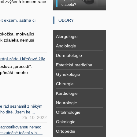
bit zvýšená koncentrace
diabetu?
OBORY
it ekzém, astma či
okožka, mokvající
Alergologie
šak zdaleka nemusí
Angiologie
Dermatologie
ápí záda i křečové žíly
Estetická medicína
oslova „prosedí“.
přináší mnoho
Gynekologie
Chirurgie
Kardiologie
Neurologie
se rád seznámil z někým
Oftalmologie
ho dítě. Jsem he ...
25. 10. 2022
Onkologie
iagnostikovanou nemoc
Ortopedie
kutečné točení v hl ...