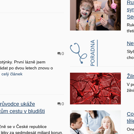
Ru
sy
Se
Ruk
třet
Ne
Sly
0
cho
otýnky. První lázně jsem
ádat po dvou letech znovu o
.
celý článek
Ži
V p
žiln
růvodce ukáže
0
ům cestu v bludišti
Co
těl
ně se v České republice
One
í léky za sedmdesát miliard korun.