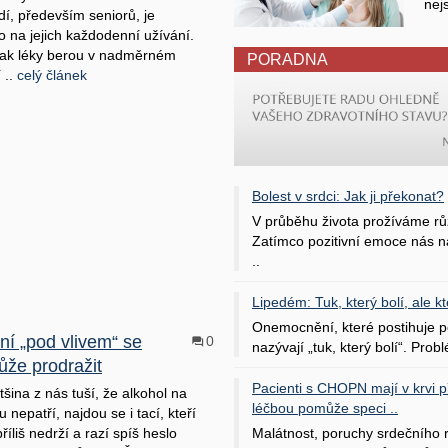
nej
dí, především seniorů, je
 na jejich každodenní užívání.
šak léky berou v nadměrném
PORADNA
 ..
celý článek
Bolest v srdci: Jak ji překonat?
V průběhu života prožíváme rů
Zatímco pozitivní emoce nás na
..
Lipedém: Tuk, který bolí, ale kt
Onemocnění, které postihuje po
ní „pod vlivem“ se
0
nazývají „tuk, který bolí“. Probl
že prodražit
Pacienti s CHOPN mají v krvi pří
tšina z nás tuší, že alkohol na
léčbou pomůže speci ..
 nepatří, najdou se i tací, kteří
říliš nedrží a razí spíš heslo
Malátnost, poruchy srdečního