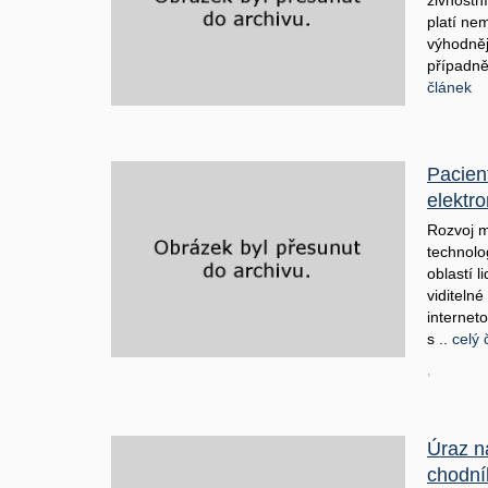
živnostn
platí ne
výhodněj
případně
článek
Pacien
elektro
Rozvoj 
technolo
oblastí l
viditeln
internet
s ..
celý 
,
Úraz n
chodní