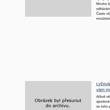
Mnoho li
odkázáno
Často v
množství
Lyžová
vám mů
Ačkoli vě
sjezdovku
se toho p