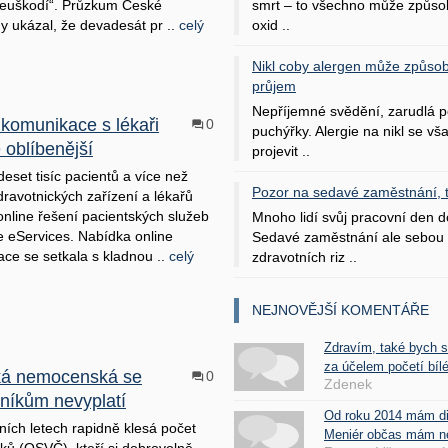
neuškodí“. Průzkum České
smrt – to všechno může způso
ny ukázal, že devadesát pr ..
celý
oxid ..
Nikl coby alergen může způsob
průjem
Nepříjemné svědění, zarudlá p
 komunikace s lékaři
0
puchýřky. Alergie na nikl se v
e oblíbenější
projevit ..
deset tisíc pacientů a více než
Pozor na sedavé zaměstnání, tr
dravotnických zařízení a lékařů
online řešení pacientských služeb
Mnoho lidí svůj pracovní den d
 eServices. Nabídka online
Sedavé zaměstnání ale sebou 
ce se setkala s kladnou ..
celý
zdravotních riz ..
NEJNOVĚJŠÍ KOMENTÁŘE
Zdravím, také bych 
za účelem početí bílé
ká nemocenská se
0
Zdenek
tníkům nevyplatí
Od roku 2014 mám d
ních letech rapidně klesá počet
Meniér občas mám nes