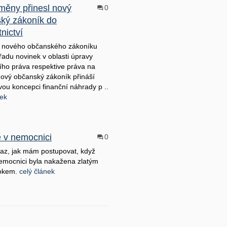
měny přinesl nový
0
ký zákoník do
nictví
t nového občanského zákoníku
 řadu novinek v oblasti úpravy
ího práva respektive práva na
Nový občanský zákoník přináší
vou koncepci finanční náhrady p ..
nek
e v nemocnici
0
z, jak mám postupovat, když
emocnici byla nakažena zlatým
kokem.
celý článek