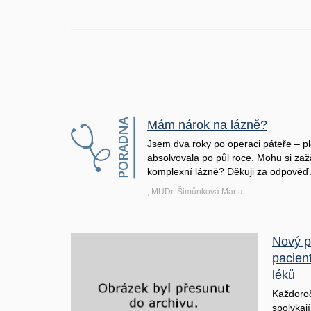
Mám nárok na lázně?
Jsem dva roky po operaci páteře – pl
absolvovala po půl roce. Mohu si zaž
komplexní lázně? Děkuji za odpověď
, MUDr. Šimůnková Marta
Nový p
pacient
léků
Každoroč
spolykaj