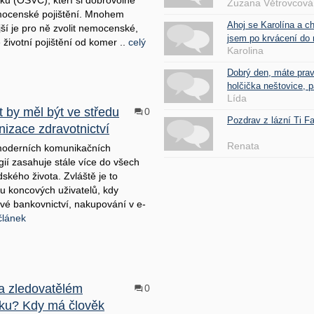
íků (OSVČ), kteří si dobrovolně
Zuzana Větrovcová
mocenské pojištění. Mnohem
Ahoj se Karolína a c
ší je pro ně zvolit nemocenské,
jsem po krvácení do 
 životní pojištění od komer ..
celý
Karolina
Dobrý den, máte pra
holčička neštovice, pa
Lída
t by měl být ve středu
0
Pozdrav z lázní Ti 
nizace zdravotnictví
Renata
moderních komunikačních
gií zasahuje stále více do všech
idského života. Zvláště je to
é u koncových uživatelů, kdy
ové bankovnictví, nakupování v e-
článek
a zledovatělém
0
ku? Kdy má člověk