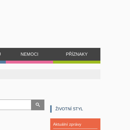
Ů
NEMOCI
PŘÍZNAKY
ŽIVOTNÍ STYL
Aktuální zprávy