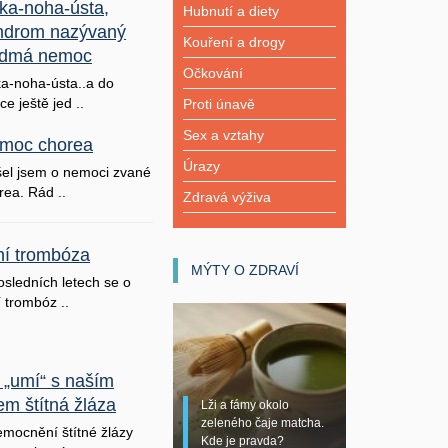
ka-noha-ústa,
Hubnutí a diety
ndrom nazývaný
Kouření a drogy
dmá nemoc
Očkování
a-noha-ústa..a do
ice ještě jed ..
Proti únavě
Sex a vztahy
moc chorea
Úrazy
šel jsem o nemoci zvané
rea. Rád ..
Zdravá výživa
lní trombóza
MÝTY O ZDRAVÍ
osledních letech se o
í trombóz ..
 „umí“ s naším
em štítná žláza
Lži a fámy okolo
zeleného čaje matcha.
mocnění štítné žlázy
Kde je pravda?