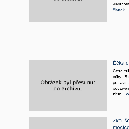
vlastnost
článek
Éčka dí
Čtete et
éčky. Pří
potraviná
používaj
zlem.
c
Zkouše
měsíc