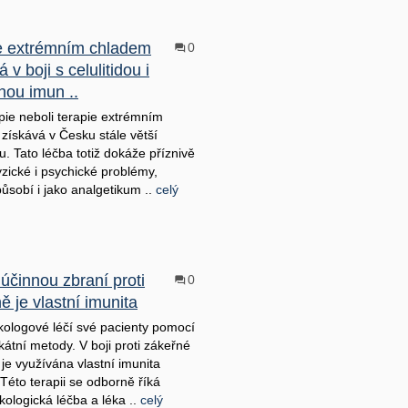
e extrémním chladem
0
v boji s celulitidou i
nou imun ..
pie neboli terapie extrémním
získává v Česku stále větší
u. Tato léčba totiž dokáže příznivě
fyzické i psychické problémy,
působí i jako analgetikum ..
celý
účinnou zbraní proti
0
ě je vlastní imunita
kologové léčí své pacienty pomocí
kátní metody. V boji proti zákeřné
 je využívána vlastní imunita
 Této terapii se odborně říká
ologická léčba a léka ..
celý