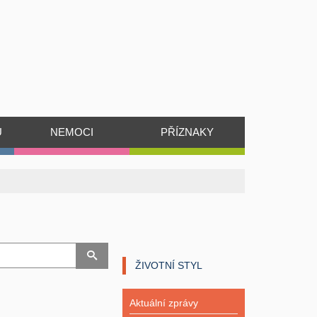
Ů
NEMOCI
PŘÍZNAKY
ŽIVOTNÍ STYL
Aktuální zprávy