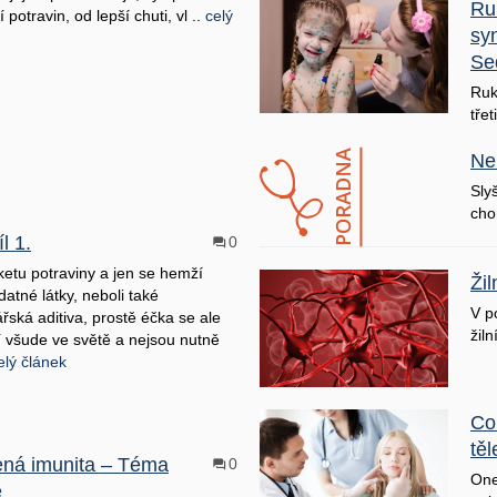
Ru
í potravin, od lepší chuti, vl ..
celý
sy
Se
Ruk
třet
Ne
Sly
cho
l 1.
0
iketu potraviny a jen se hemží
Ži
datné látky, neboli také
V p
řská aditiva, prostě éčka se ale
žiln
í všude ve světě a nejsou nutně
elý článek
Co
těl
ná imunita – Téma
0
One
e