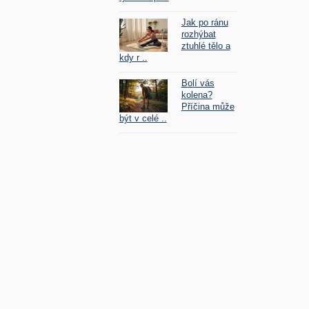
Jak po ránu
rozhýbat
ztuhlé tělo a
kdy r ..
Bolí vás
kolena?
Příčina může
být v celé ..