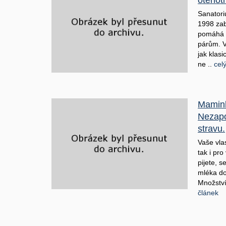
otěhot
Sanator
1998 zab
pomáhá s
párům. V
jak klas
ne ..
cel
Mamink
Nezapo
stravu.
Vaše vlas
tak i pro
pijete, 
mléka do
Množství
článek