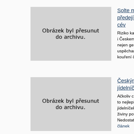
Solte 
předej
cév
Riziko k
i Českem
nejen ge
uspěchan
kouření 
Českým
jídeln
Ačkoliv 
to nejle
jídelníč
živiny po
Nedostat
článek