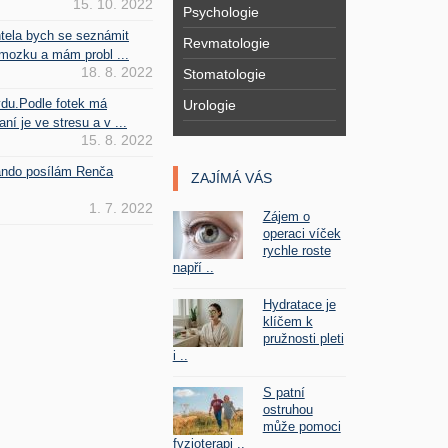
15. 10. 2022
Psychologie
htela bych se seznámit
Revmatologie
mozku a mám probl ...
18. 8. 2022
Stomatologie
vdu.Podle fotek má
Urologie
ní je ve stresu a v ...
15. 8. 2022
Fando posílám Renča
ZAJÍMÁ VÁS
1. 7. 2022
Zájem o
operaci víček
rychle roste
napří ..
Hydratace je
klíčem k
pružnosti pleti
i ..
S patní
ostruhou
může pomoci
fyzioterapi ..