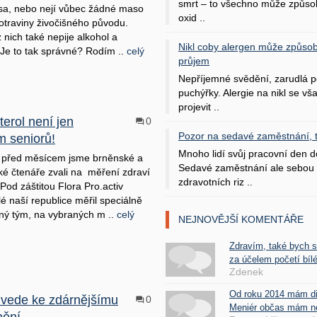
smrt – to všechno může způso
a, nebo nejí vůbec žádné maso
oxid ..
potraviny živočišného původu.
 nich také nepije alkohol a
Nikl coby alergen může způsob
 Je to tak správné? Rodím ..
celý
průjem
Nepříjemné svědění, zarudlá p
puchýřky. Alergie na nikl se v
projevit ..
erol není jen
0
Pozor na sedavé zaměstnání, tr
m seniorů!
Mnoho lidí svůj pracovní den d
ě před měsícem jsme brněnské a
Sedavé zaměstnání ale sebou 
é čtenáře zvali na měření zdraví
zdravotních riz ..
Pod záštitou Flora Pro.activ
lé naší republice měřil speciálně
ný tým, na vybraných m ..
celý
NEJNOVĚJŠÍ KOMENTÁŘE
Zdravím, také bych 
za účelem početí bílé
Zdenek
Od roku 2014 mám d
 vede ke zdárnějšímu
0
Meniér občas mám nes