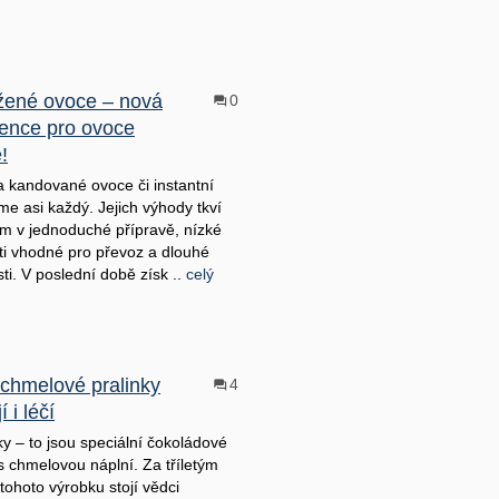
ené ovoce – nová
0
ence pro ovoce
!
 kandované ovoce či instantní
me asi každý. Jejich výhody tkví
m v jednoduché přípravě, nízké
i vhodné pro převoz a dlouhé
sti. V poslední době získ ..
celý
chmelové pralinky
4
 i léčí
y – to jsou speciální čokoládové
 s chmelovou náplní. Za tříletým
tohoto výrobku stojí vědci