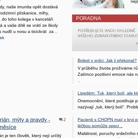
nej
tady, naše imunita opět dostává
Podzimní plískanice, mlhy,
PORADNA
, do toho kolega v kanceláři
á a vaše dítě se vrátí ze školy
 nudlí u nosu a tisíckrát za ..
nek
Bolest v srdci: Jak ji překonat?
V průběhu života prožíváme rů
Zatímco pozitivní emoce nás na
..
Lipedém: Tuk, který bolí, ale kt
Onemocnění, které postihuje po
nazývají „tuk, který bolí“. Probl
rián, mýty a pravdy -
2
Pacienti s CHOPN mají v krvi pří
léčbou pomůže speci ..
měsíce
Malátnost, poruchy srdečního
n je ten člověk, který nejí určitý