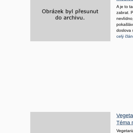
A je to 
zabrat. 
nevlídno
pokašláv
doslova s
celý člá
Vegeta
Téma 
Vegetariá