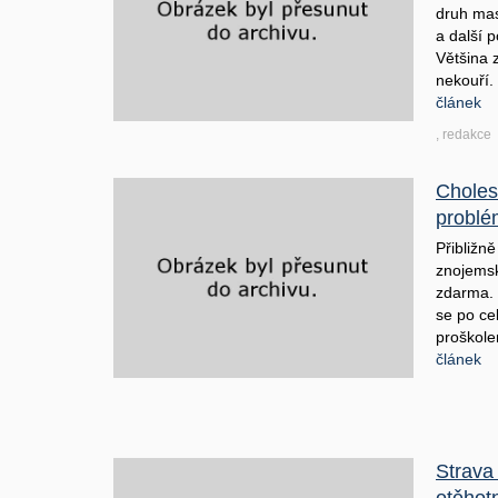
druh mas
a další 
Většina z
nekouří.
článek
, redakce
Cholest
problé
Přibližn
znojemsk
zdarma. 
se po ce
proškole
článek
Strava