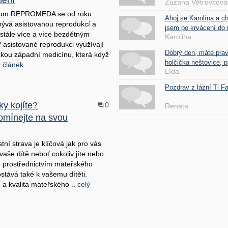
nění
Zuzana Větrovcová
ium REPROMEDA se od roku
Ahoj se Karolína a c
ývá asistovanou reprodukcí a
jsem po krvácení do 
tále více a více bezdětným
Karolina
 asistované reprodukci využívají
Dobrý den, máte pra
ickou západní medicínu, která když
holčička neštovice, pa
ý článek
Lída
Pozdrav z lázní Ti 
y kojíte?
0
Renata
mínejte na svou
tní strava je klíčová jak pro vás
 vaše dítě neboť cokoliv jíte nebo
se prostřednictvím mateřského
stává také k vašemu dítěti.
 a kvalita mateřského ..
celý