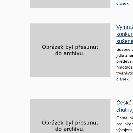
článek
Vymraž
konkur
sušené
Sušené a
jídla zná
předevší
hmotnost
trvanlivo
článek
České 
chutnají
Chmelink
pralinky
vývojem 