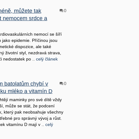
méně, můžete tak
0
ít nemocem srdce a
ardiovaskulárních nemocí se šíří
 jako epidemie. Příčinou jsou
netické dispozice, ale také
ý životní styl, nezdravá strava,
či nedostatek po ..
celý článek
 batolatům chybí v
0
íčku mléko a vitamín D
chtějí maminky pro své dítě vždy
pší, může se stát, že podcení
ek, který pak neobsahuje všechny
třebné pro správný vývoj a růst.
ek vitamínu D mají v ..
celý