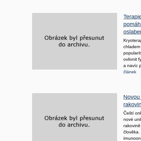
Terapi
pomáhá 
oslabe
Kryotera
chladem 
popularit
ovlivnit 
a navíc 
článek
Novou 
rakovin
Čeští on
nové uni
rakovině
člověka.
imunoonk