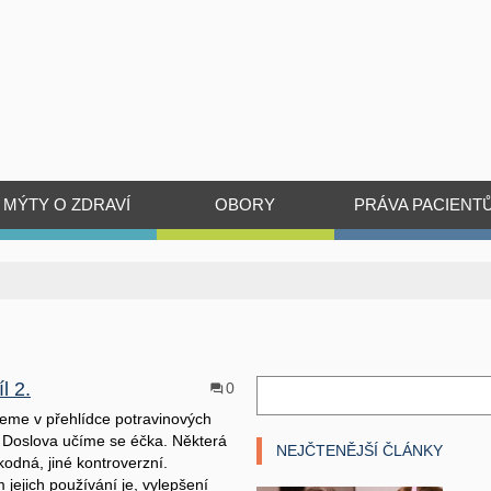
MÝTY O ZDRAVÍ
OBORY
PRÁVA PACIENT
l 2.
0
eme v přehlídce potravinových
 Doslova učíme se éčka. Některá
NEJČTENĚJŠÍ ČLÁNKY
kodná, jiné kontroverzní.
jejich používání je, vylepšení