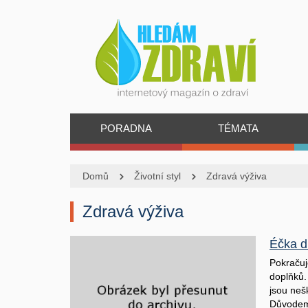
PORADNA
TÉMATA
Domů
Životní styl
Zdravá výživa
Zdravá výživa
Éčka dí
Pokračuj
doplňků.
jsou neš
Důvodem 