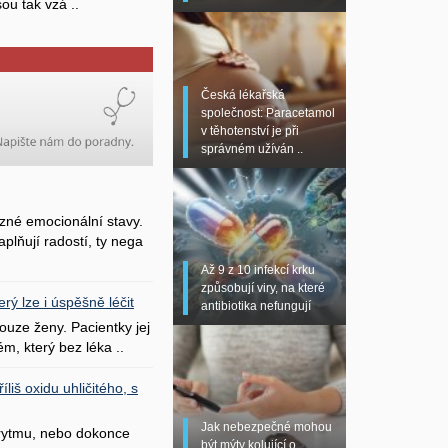
sou tak vzá ..
Česká lékařská
společnost: Paracetamol
v těhotenství je při
správném užíván ..
zné emocionální stavy.
plňují radostí, ty nega
Až 9 z 10 infekcí krku
způsobují viry, na které
erý lze i úspěšně léčit
antibiotika nefungují
uze ženy. Pacientky jej
ém, který bez léka ..
liš oxidu uhličitého, s
Jak nebezpečné mohou
 rytmu, nebo dokonce
být mýty kolující o