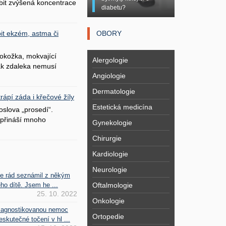
bit zvýšená koncentrace
diabetu?
OBORY
it ekzém, astma či
okožka, mokvající
Alergologie
šak zdaleka nemusí
Angiologie
Dermatologie
ápí záda i křečové žíly
Estetická medicína
oslova „prosedí“.
přináší mnoho
Gynekologie
Chirurgie
Kardiologie
Neurologie
se rád seznámil z někým
Oftalmologie
ho dítě. Jsem he ...
25. 10. 2022
Onkologie
iagnostikovanou nemoc
Ortopedie
kutečné točení v hl ...